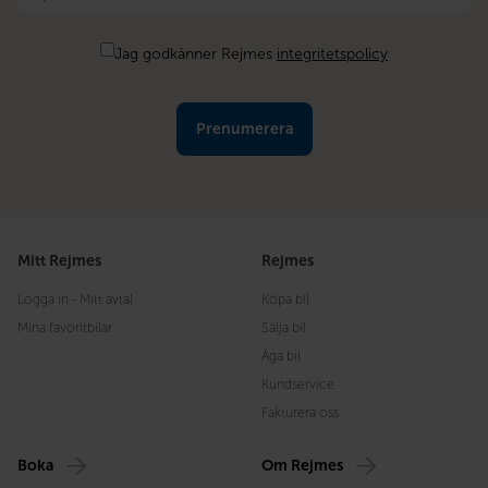
post
*
Samtycke
Jag godkänner Rejmes
integritetspolicy
Mitt Rejmes
Rejmes
Logga in - Mitt avtal
Köpa bil
Mina favoritbilar
Sälja bil
Äga bil
Kundservice
Fakturera oss
Boka
Om Rejmes