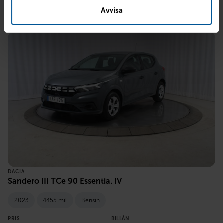
Avvisa
DACIA
Sandero III TCe 90 Essential IV
2023
4455 mil
Bensin
PRIS
BILLÅN