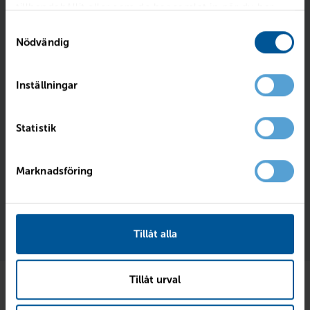
tillhandahållit eller som de har samlat in när du har
använt deras tjänster.
Samtyckesval
Nödvändig
Inställningar
Statistik
Jag godkänner Rejmes
integritetpolicy
Marknadsföring
Kontakta mig
Tillåt alla
Tillåt urval
Liknande bilar