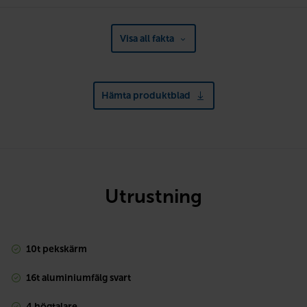
Visa all fakta
Hämta produktblad
Utrustning
10t pekskärm
16t aluminiumfälg svart
4 högtalare