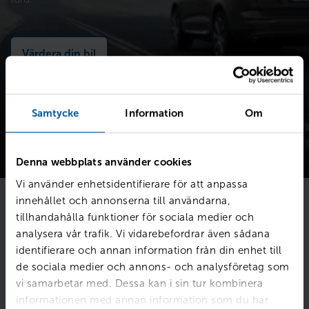
Värdera din bil
Samtycke
Information
Om
Denna webbplats använder cookies
Vi använder enhetsidentifierare för att anpassa
innehållet och annonserna till användarna,
tillhandahålla funktioner för sociala medier och
Föll bilen dig i smaken?
analysera vår trafik. Vi vidarebefordrar även sådana
identifierare och annan information från din enhet till
Fyll i dina kontaktuppgifter så skriver vi till dig
senast imorgon.
de sociala medier och annons- och analysföretag som
vi samarbetar med. Dessa kan i sin tur kombinera
Intresseanmälan för
Sandero III TCe 110 Stepway Extreme
informationen med annan information som du har
med registreringsnummer:
XFN61M
.