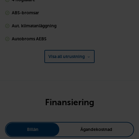
ABS-bromsar
Aut. klimatanläggning
Autobroms AEBS
Visa all utrustning
Finansiering
Billån
Ägandekostnad