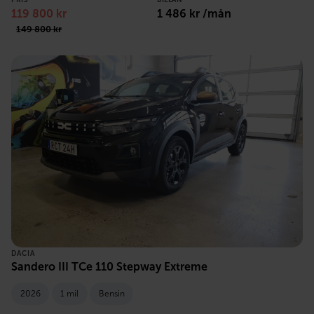
119 800 kr
1 486 kr /mån
149 800 kr
DACIA
Sandero III TCe 110 Stepway Extreme
2026
1 mil
Bensin