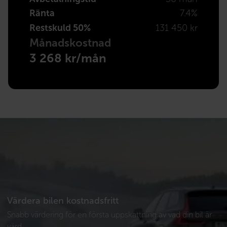
Ränta
7.4%
Restskuld 50%
131 450 kr
Månadskostnad
3 268 kr/mån
Värdera bilen kostnadsfritt
Snabb värdering för en första uppskattning av vad din bil är
värd.