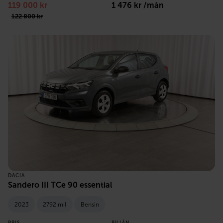
119 000 kr
1 476 kr /mån
122 800 kr
DACIA
Sandero III TCe 90 essential
2023
2792 mil
Bensin
PRIS
BILLÅN