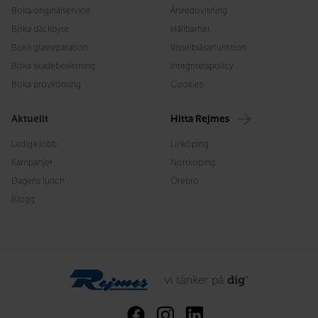
Boka originalservice
Årsredovisning
Boka däckbyte
Hållbarhet
Boka glasreparation
Visselblåsarfunktion
Boka skadebesiktning
Integritetspolicy
Boka provkörning
Cookies
Aktuellt
Hitta Rejmes
Lediga jobb
Linköping
Kampanjer
Norrköping
Dagens lunch
Örebro
Blogg