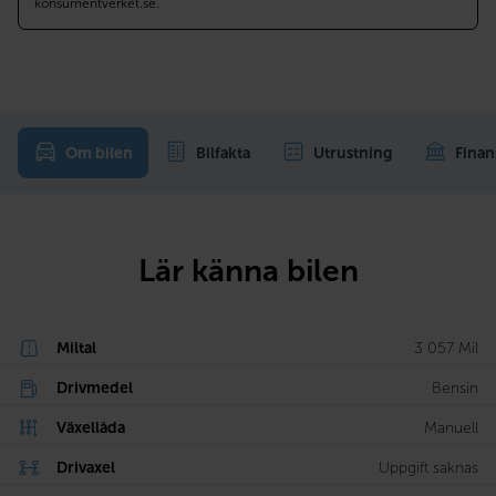
konsumentverket.se.
Om bilen
Bilfakta
Utrustning
Finan
Lär känna bilen
Miltal
3 057 Mil
Drivmedel
Bensin
Växellåda
Manuell
Drivaxel
Uppgift saknas