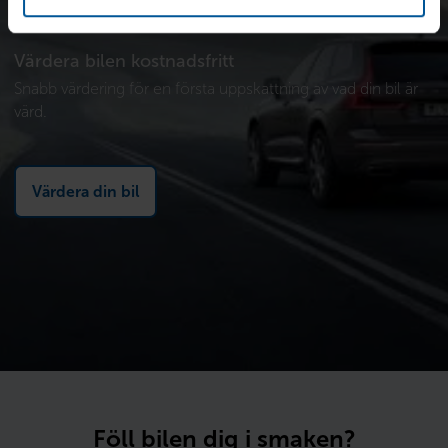
Värdera bilen kostnadsfritt
Snabb värdering för en första uppskattning av vad din bil är
värd.
Värdera din bil
Föll bilen dig i smaken?