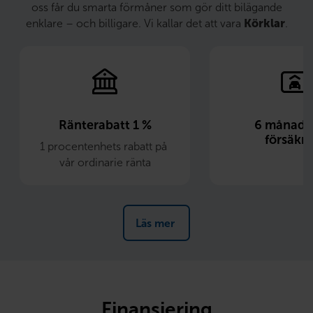
oss får du smarta förmåner som gör ditt bilägande
enklare – och billigare. Vi kallar det att vara
Körklar
.
Ränterabatt 1 %
6 månader 
försäkri
1 procentenhets rabatt på 
vår ordinarie ränta
Läs mer 
Finansiering