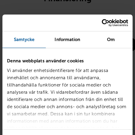
Billån
Ägandekostnad
Samtycke
Information
Om
Denna webbplats använder cookies
Vi använder enhetsidentifierare för att anpassa
innehållet och annonserna till användarna,
Kontantinsats
tillhandahålla funktioner för sociala medier och
analysera vår trafik. Vi vidarebefordrar även sådana
kr
identifierare och annan information från din enhet till
de sociala medier och annons- och analysföretag som
Avbetalningstid
vi samarbetar med. Dessa kan i sin tur kombinera
informationen med annan information som du har
tillhandahållit eller som de har samlat in när du har