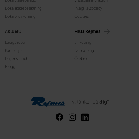
Boka glasreparation
Visselblåsarfunktion
Boka skadebesiktning
Integritetspolicy
Boka provkörning
Cookies
Aktuellt
Hitta Rejmes
Lediga jobb
Linköping
Kampanjer
Norrköping
Dagens lunch
Örebro
Blogg