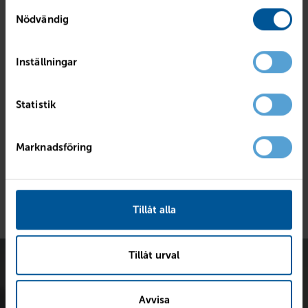
använt deras tjänster.
Samtyckesval
Nödvändig
Sammanfattning
Kontantinstats
29 916 kr
Inställningar
Avbetalningstid
36 mån
Ränta
7.4%
Statistik
Restskuld 50%
72 400 kr
Månadskostnad
Marknadsföring
1 800 kr/mån
Tillåt alla
Tillåt urval
Avvisa