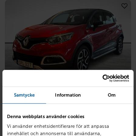
RENAULT
Captur TCe120 En Svensk Klassiker Röd A
Samtycke
Information
Om
Mjölby
2017
4495 mil
Bensin
Denna webbplats använder cookies
PRIS
BILLÅN
139 800
kr
2 699
kr /mån
Vi använder enhetsidentifierare för att anpassa
innehållet och annonserna till användarna,