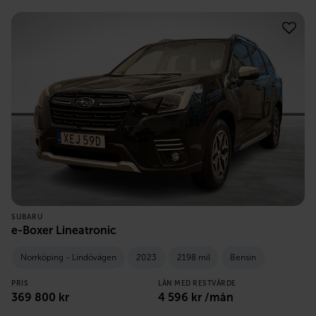
SUBARU
e-Boxer Lineatronic
Norrköping - Lindövägen
2023
2198 mil
Bensin
PRIS
LÅN MED RESTVÄRDE
369 800
kr
4 596
kr /mån