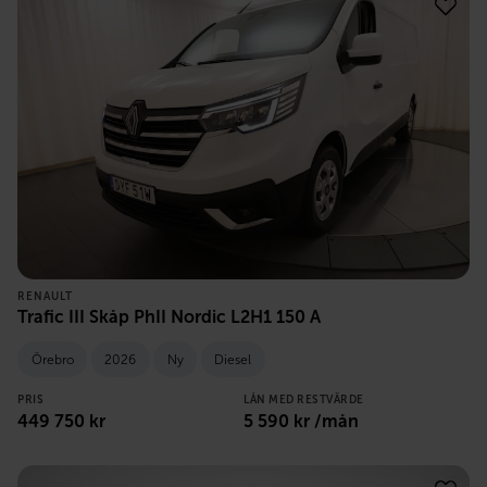
RENAULT
Trafic III Skåp PhII Nordic L2H1 150 A
Örebro
2026
Ny
Diesel
PRIS
LÅN MED RESTVÄRDE
449 750
kr
5 590
kr /mån