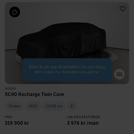
VOLVO
XC40 Recharge Twin Core
Örebro
2023
10193 mil
El
PRIS
LÅN MED RESTVÄRDE
319 900
kr
3 976
kr /mån