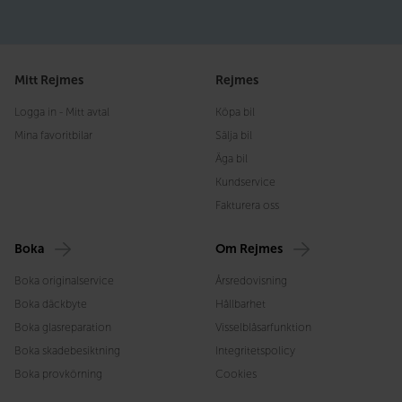
Mitt Rejmes
Rejmes
Logga in - Mitt avtal
Köpa bil
Mina favoritbilar
Sälja bil
Äga bil
Kundservice
Fakturera oss
Boka
Om Rejmes
Boka originalservice
Årsredovisning
Boka däckbyte
Hållbarhet
Boka glasreparation
Visselblåsarfunktion
Boka skadebesiktning
Integritetspolicy
Boka provkörning
Cookies