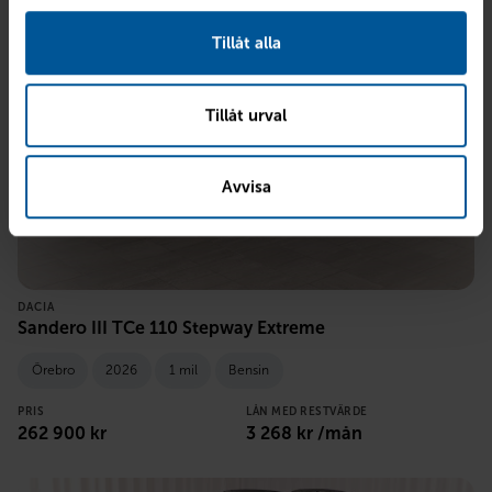
Tillåt alla
Tillåt urval
Avvisa
DACIA
Sandero III TCe 110 Stepway Extreme
Örebro
2026
1 mil
Bensin
PRIS
LÅN MED RESTVÄRDE
262 900
kr
3 268
kr /mån