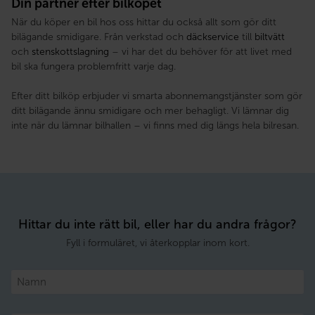
Din partner efter bilköpet
När du köper en bil hos oss hittar du också allt som gör ditt
bilägande smidigare. Från verkstad och
däckservice
till
biltvätt
och
stenskottslagning
– vi har det du behöver för att livet med
bil ska fungera problemfritt varje dag.
Efter ditt bilköp erbjuder vi smarta abonnemangstjänster som gör
ditt bilägande ännu smidigare och mer behagligt. Vi lämnar dig
inte när du lämnar bilhallen – vi finns med dig längs hela bilresan.
Hittar du inte rätt bil, eller har du andra frågor?
Fyll i formuläret, vi återkopplar inom kort.
Namn