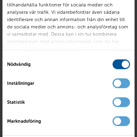
tillhandahålla funktioner för sociala medier och
analysera vår trafik. Vi vidarebefordrar även sådana
identifierare och annan information från din enhet till
de sociala medier och annons- och analysföretag som
vi samarbetar med. Dessa kan i sin tur kombinera
informationen med annan information som du har
tillhandahållit eller som de har samlat in när du har
använt deras tjänster.
Samtyckesval
Nödvändig
Inställningar
RENAULT
Trafic III Skåp PhII Nordic L2H1 150 A
Statistik
Örebro
2026
Ny
Diesel
PRIS
LÅN MED RESTVÄRDE
Marknadsföring
449 750
kr
5 590
kr /mån