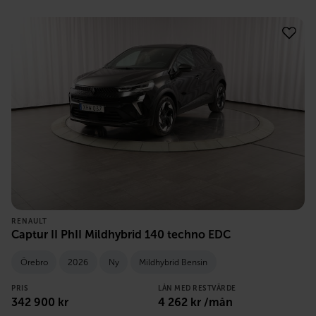
RENAULT
Captur II PhII Mildhybrid 140 techno EDC
Örebro
2026
Ny
Mildhybrid Bensin
PRIS
LÅN MED RESTVÄRDE
342 900
kr
4 262
kr /mån