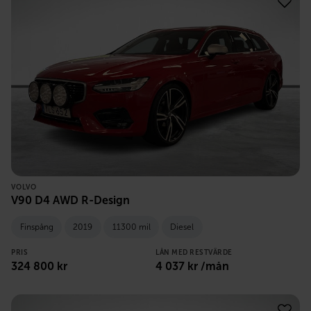
VOLVO
V90 D4 AWD R-Design
Finspång
2019
11300 mil
Diesel
PRIS
LÅN MED RESTVÄRDE
324 800
kr
4 037
kr /mån