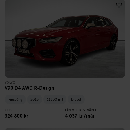
VOLVO
V90 D4 AWD R-Design
Finspång
2019
11300 mil
Diesel
PRIS
LÅN MED RESTVÄRDE
324 800
kr
4 037
kr /mån