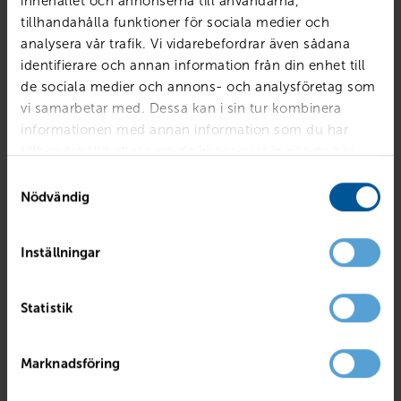
innehållet och annonserna till användarna,
tillhandahålla funktioner för sociala medier och
analysera vår trafik. Vi vidarebefordrar även sådana
identifierare och annan information från din enhet till
de sociala medier och annons- och analysföretag som
vi samarbetar med. Dessa kan i sin tur kombinera
informationen med annan information som du har
tillhandahållit eller som de har samlat in när du har
använt deras tjänster.
Samtyckesval
Nödvändig
Inställningar
RENAULT
Captur TCe120 En Svensk Klassiker Röd A
Statistik
Mjölby
2017
4495 mil
Bensin
PRIS
BILLÅN
Marknadsföring
139 800
kr
2 699
kr /mån