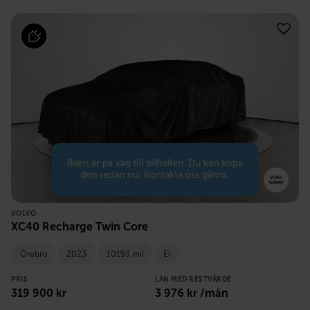
VOLVO
XC40 Recharge Twin Core
Örebro
2023
10193 mil
El
PRIS
LÅN MED RESTVÄRDE
319 900
kr
3 976
kr /mån