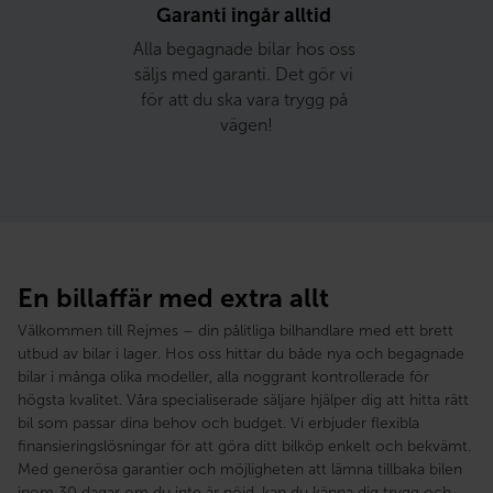
Garanti ingår alltid 
Alla begagnade bilar hos oss 
säljs med garanti. Det gör vi 
för att du ska vara trygg på 
vägen!
En billaffär med extra allt
Välkommen till Rejmes – din pålitliga bilhandlare med ett brett
utbud av bilar i lager. Hos oss hittar du både nya och begagnade
bilar i många olika modeller, alla noggrant kontrollerade för
högsta kvalitet. Våra specialiserade säljare hjälper dig att hitta rätt
bil som passar dina behov och budget. Vi erbjuder flexibla
finansieringslösningar för att göra ditt bilköp enkelt och bekvämt.
Med generösa garantier och möjligheten att lämna tillbaka bilen
inom 30 dagar om du inte är nöjd, kan du känna dig trygg och