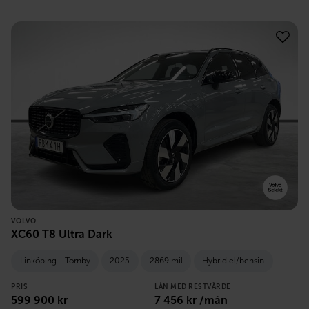
VOLVO
XC60 T8 Ultra Dark
Linköping - Tornby
2025
2869 mil
Hybrid el/bensin
PRIS
LÅN MED RESTVÄRDE
599 900
kr
7 456
kr /mån