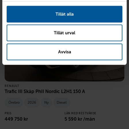
Tillåt alla
Tillåt urval
Avvisa
RENAULT
Trafic III Skåp PhII Nordic L2H1 150 A
Örebro
2026
Ny
Diesel
PRIS
LÅN MED RESTVÄRDE
449 750
kr
5 590
kr /mån