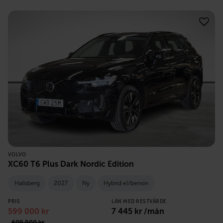
VOLVO
XC60 T6 Plus Dark Nordic Edition
Hallsberg
2027
Ny
Hybrid el/bensin
PRIS
LÅN MED RESTVÄRDE
599 000
kr
7 445
kr /mån
609 900
kr