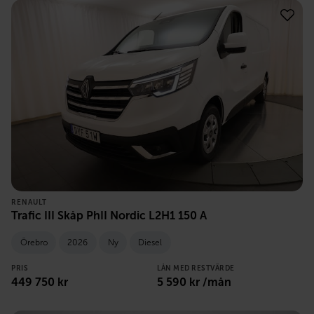
RENAULT
Trafic III Skåp PhII Nordic L2H1 150 A
Örebro
2026
Ny
Diesel
PRIS
LÅN MED RESTVÄRDE
449 750
kr
5 590
kr /mån