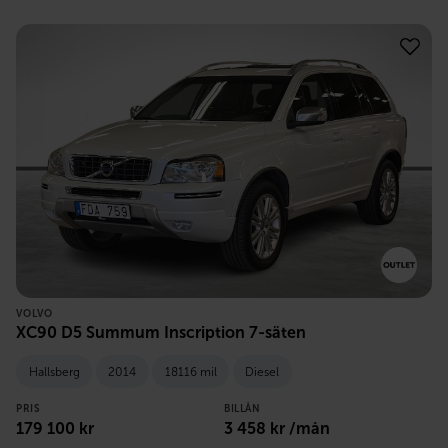
VOLVO
XC90 D5 Summum Inscription 7-säten
Hallsberg
2014
18116 mil
Diesel
PRIS
BILLÅN
179 100
kr
3 458
kr /mån