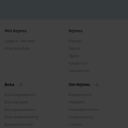
Mitt Rejmes
Rejmes
Logga in - Mitt avtal
Köpa bil
Mina favoritbilar
Sälja bil
Äga bil
Kundservice
Fakturera oss
Boka
Om Rejmes
Boka originalservice
Årsredovisning
Boka däckbyte
Hållbarhet
Boka glasreparation
Visselblåsarfunktion
Boka skadebesiktning
Integritetspolicy
Boka provkörning
Cookies