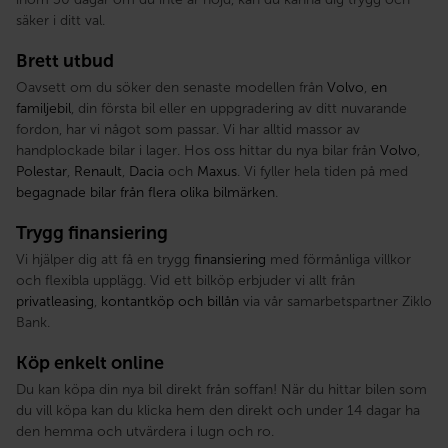
säker i ditt val.
Brett utbud
Oavsett om du söker den senaste modellen från
Volvo
,
en
familjebil
, din första bil eller en uppgradering av ditt nuvarande
fordon, har vi något som passar. Vi har alltid massor av
handplockade bilar i lager. Hos oss hittar du nya bilar från
Volvo
,
Polestar
,
Renault
,
Dacia
och
Maxus
. Vi fyller hela tiden på med
begagnade bilar från flera olika bilmärken
.
Trygg finansiering
Vi hjälper dig att få en trygg
finansiering
med förmånliga villkor
och flexibla upplägg. Vid ett bilköp erbjuder vi allt från
privatleasing
,
kontantköp och billån
via vår samarbetspartner Ziklo
Bank.
Köp enkelt online
Du kan köpa din nya bil direkt från soffan! När du hittar bilen som
du vill köpa kan du klicka hem den direkt och under 14 dagar ha
den hemma och utvärdera i lugn och ro.