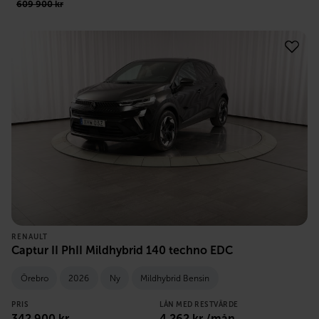
609 900
kr
RENAULT
Captur II PhII Mildhybrid 140 techno EDC
Örebro
2026
Ny
Mildhybrid Bensin
PRIS
LÅN MED RESTVÄRDE
342 900
kr
4 262
kr /mån