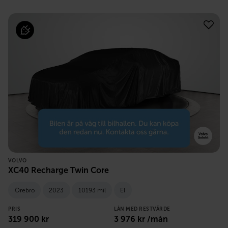
VOLVO
XC40 Recharge Twin Core
Örebro
2023
10193 mil
El
PRIS
LÅN MED RESTVÄRDE
319 900
kr
3 976
kr /mån