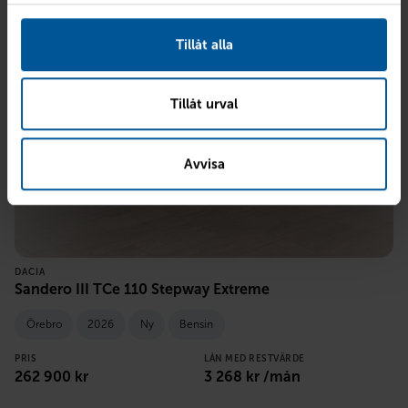
Tillåt alla
Tillåt urval
Avvisa
DACIA
Sandero III TCe 110 Stepway Extreme
Örebro
2026
Ny
Bensin
PRIS
LÅN MED RESTVÄRDE
262 900
kr
3 268
kr /mån