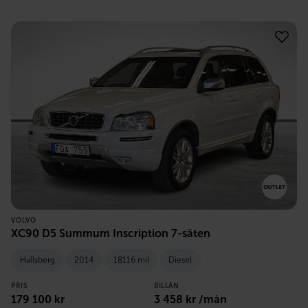
VOLVO
XC90 D5 Summum Inscription 7-säten
Hallsberg
2014
18116 mil
Diesel
PRIS
BILLÅN
179 100
kr
3 458
kr /mån