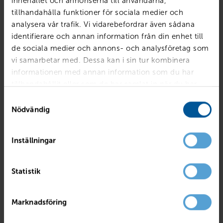
innehållet och annonserna till användarna,
tillhandahålla funktioner för sociala medier och
analysera vår trafik. Vi vidarebefordrar även sådana
identifierare och annan information från din enhet till
de sociala medier och annons- och analysföretag som
vi samarbetar med. Dessa kan i sin tur kombinera
informationen med annan information som du har
tillhandahållit eller som de har samlat in när du har
använt deras tjänster.
Samtyckesval
Nödvändig
Inställningar
DACIA
Sandero III TCe 110 Stepway Extreme
Statistik
Örebro
2026
1 mil
Bensin
PRIS
LÅN MED RESTVÄRDE
Marknadsföring
262 900
kr
3 268
kr /mån