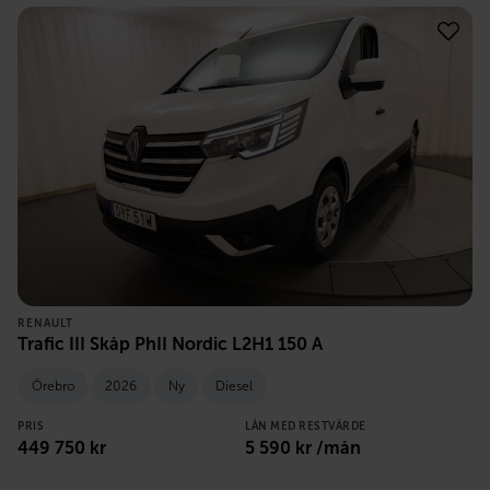
RENAULT
Trafic III Skåp PhII Nordic L2H1 150 A
Örebro
2026
Ny
Diesel
PRIS
LÅN MED RESTVÄRDE
449 750
kr
5 590
kr /mån