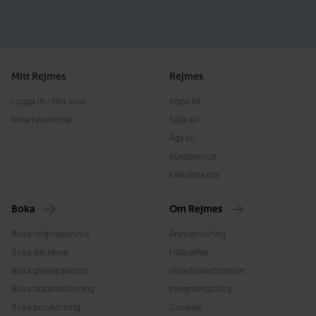
Mitt Rejmes
Rejmes
Logga in - Mitt avtal
Köpa bil
Mina favoritbilar
Sälja bil
Äga bil
Kundservice
Fakturera oss
Boka
Om Rejmes
Boka originalservice
Årsredovisning
Boka däckbyte
Hållbarhet
Boka glasreparation
Visselblåsarfunktion
Boka skadebesiktning
Integritetspolicy
Boka provkörning
Cookies