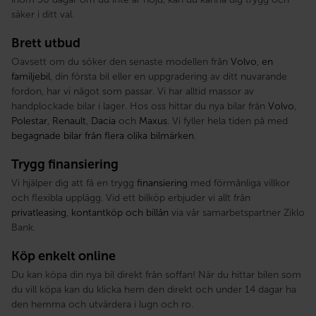
säker i ditt val.
Brett utbud
Oavsett om du söker den senaste modellen från
Volvo
,
en
familjebil
, din första bil eller en uppgradering av ditt nuvarande
fordon, har vi något som passar. Vi har alltid massor av
handplockade bilar i lager. Hos oss hittar du nya bilar från
Volvo
,
Polestar
,
Renault
,
Dacia
och
Maxus
. Vi fyller hela tiden på med
begagnade bilar från flera olika bilmärken
.
Trygg finansiering
Vi hjälper dig att få en trygg
finansiering
med förmånliga villkor
och flexibla upplägg. Vid ett bilköp erbjuder vi allt från
privatleasing
,
kontantköp och billån
via vår samarbetspartner Ziklo
Bank.
Köp enkelt online
Du kan köpa din nya bil direkt från soffan! När du hittar bilen som
du vill köpa kan du klicka hem den direkt och under 14 dagar ha
den hemma och utvärdera i lugn och ro.