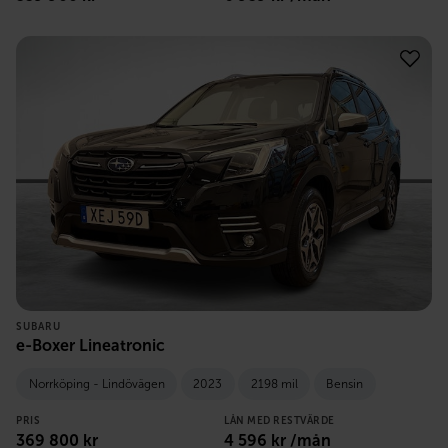
SUBARU
e-Boxer Lineatronic
Norrköping - Lindövägen
2023
2198 mil
Bensin
PRIS
LÅN MED RESTVÄRDE
369 800
kr
4 596
kr /mån