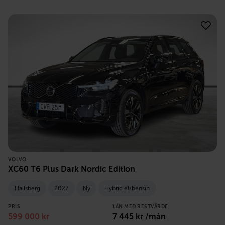
VOLVO
XC60 T6 Plus Dark Nordic Edition
Hallsberg
2027
Ny
Hybrid el/bensin
PRIS
LÅN MED RESTVÄRDE
599 000
kr
7 445
kr /mån