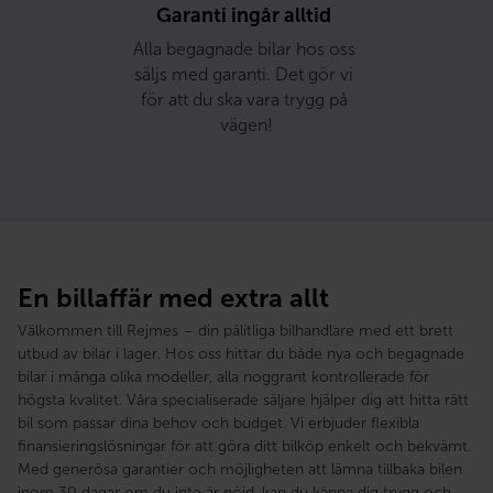
Garanti ingår alltid 
Alla begagnade bilar hos oss 
säljs med garanti. Det gör vi 
för att du ska vara trygg på 
vägen!
En billaffär med extra allt
Välkommen till Rejmes – din pålitliga bilhandlare med ett brett
utbud av bilar i lager. Hos oss hittar du både nya och begagnade
bilar i många olika modeller, alla noggrant kontrollerade för
högsta kvalitet. Våra specialiserade säljare hjälper dig att hitta rätt
bil som passar dina behov och budget. Vi erbjuder flexibla
finansieringslösningar för att göra ditt bilköp enkelt och bekvämt.
Med generösa garantier och möjligheten att lämna tillbaka bilen
inom 30 dagar om du inte är nöjd, kan du känna dig trygg och