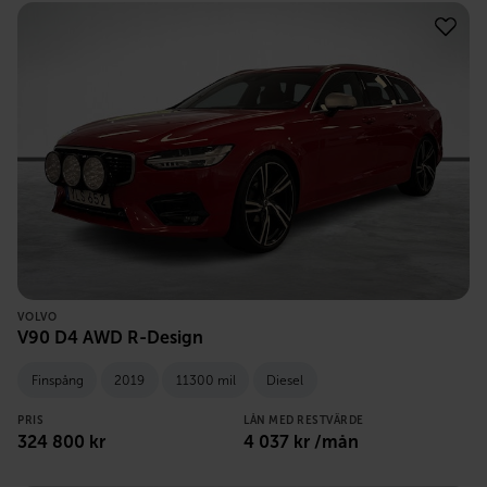
VOLVO
V90 D4 AWD R-Design
Finspång
2019
11300 mil
Diesel
PRIS
LÅN MED RESTVÄRDE
324 800
kr
4 037
kr /mån