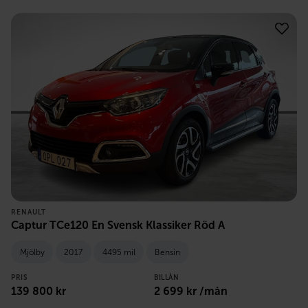
RENAULT
Captur TCe120 En Svensk Klassiker Röd A
Mjölby
2017
4495 mil
Bensin
PRIS
BILLÅN
139 800
kr
2 699
kr /mån