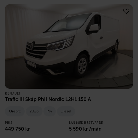
RENAULT
Trafic III Skåp PhII Nordic L2H1 150 A
Örebro
2026
Ny
Diesel
PRIS
LÅN MED RESTVÄRDE
449 750
kr
5 590
kr /mån