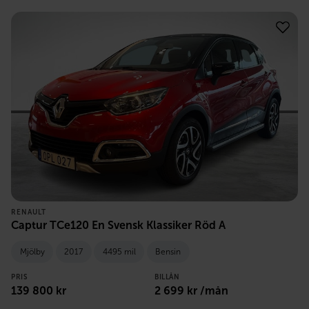
RENAULT
Captur TCe120 En Svensk Klassiker Röd A
Mjölby
2017
4495 mil
Bensin
PRIS
BILLÅN
139 800
kr
2 699
kr /mån