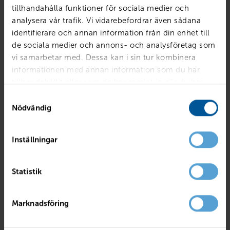
tillhandahålla funktioner för sociala medier och
analysera vår trafik. Vi vidarebefordrar även sådana
identifierare och annan information från din enhet till
de sociala medier och annons- och analysföretag som
vi samarbetar med. Dessa kan i sin tur kombinera
informationen med annan information som du har
tillhandahållit eller som de har samlat in när du har
använt deras tjänster.
Samtyckesval
Nödvändig
Inställningar
VOLVO
EX40 Single Motor ExtendedRange Plus SE
Statistik
Linköping
2027
Ny
El
PRIS
LÅN MED RESTVÄRDE
Marknadsföring
569 900
kr
7 083
kr /mån