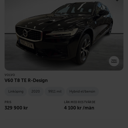
VOLVO
V60 T8 TE R-Design
Linköping
2020
9911 mil
Hybrid el/bensin
PRIS
LÅN MED RESTVÄRDE
329 900
kr
4 100
kr /mån