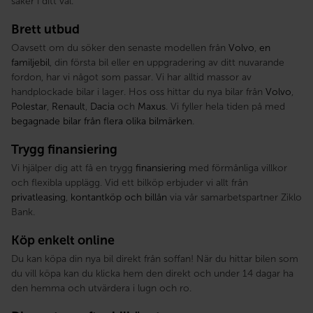
säker i ditt val.
Brett utbud
Oavsett om du söker den senaste modellen från
Volvo
,
en
familjebil
, din första bil eller en uppgradering av ditt nuvarande
fordon, har vi något som passar. Vi har alltid massor av
handplockade bilar i lager. Hos oss hittar du nya bilar från
Volvo
,
Polestar
,
Renault
,
Dacia
och
Maxus
. Vi fyller hela tiden på med
begagnade bilar från flera olika bilmärken
.
Trygg finansiering
Vi hjälper dig att få en trygg
finansiering
med förmånliga villkor
och flexibla upplägg. Vid ett bilköp erbjuder vi allt från
privatleasing
,
kontantköp och billån
via vår samarbetspartner Ziklo
Bank.
Köp enkelt online
Du kan köpa din nya bil direkt från soffan! När du hittar bilen som
du vill köpa kan du klicka hem den direkt och under 14 dagar ha
den hemma och utvärdera i lugn och ro.