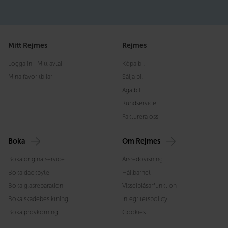
Mitt Rejmes
Rejmes
Logga in - Mitt avtal
Köpa bil
Mina favoritbilar
Sälja bil
Äga bil
Kundservice
Fakturera oss
Boka
Om Rejmes
Boka originalservice
Årsredovisning
Boka däckbyte
Hållbarhet
Boka glasreparation
Visselblåsarfunktion
Boka skadebesiktning
Integritetspolicy
Boka provkörning
Cookies