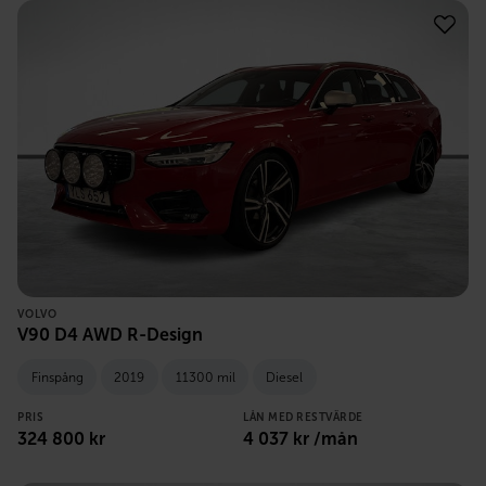
VOLVO
V90 D4 AWD R-Design
Finspång
2019
11300 mil
Diesel
PRIS
LÅN MED RESTVÄRDE
324 800
kr
4 037
kr /mån