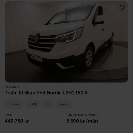
RENAULT
Trafic III Skåp PhII Nordic L2H1 150 A
Örebro
2026
Ny
Diesel
PRIS
LÅN MED RESTVÄRDE
449 750
kr
5 590
kr /mån