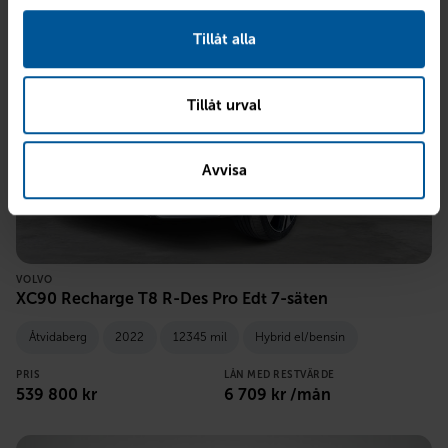
Tillåt alla
Tillåt urval
Avvisa
VOLVO
XC90 Recharge T8 R-Des Pro Edt 7-säten
Åtvidaberg
2022
12345 mil
Hybrid el/bensin
PRIS
LÅN MED RESTVÄRDE
539 800
kr
6 709
kr /mån