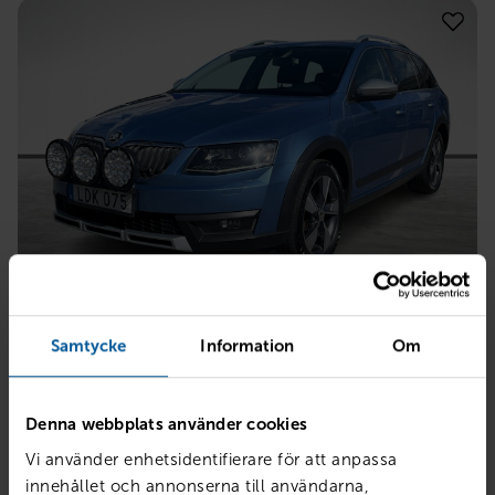
SKODA
Scout 2.0 TDI 4x4 Premium
Samtycke
Information
Om
Åtvidaberg
2016
14132 mil
Diesel
Denna webbplats använder cookies
PRIS
BILLÅN
159 800
kr
3 085
kr /mån
Vi använder enhetsidentifierare för att anpassa
innehållet och annonserna till användarna,