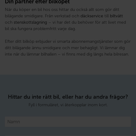
Din partner efter bilköpet
När du köper en bil hos oss hittar du också allt som gör ditt
bilägande smidigare. Från verkstad och
däckservice
till
biltvätt
och
stenskottslagning
– vi har det du behöver för att livet med
bil ska fungera problemfritt varje dag.
Efter ditt bilköp erbjuder vi smarta abonnemangstjänster som gör
ditt bilägande ännu smidigare och mer behagligt. Vi lämnar dig
inte när du lämnar bilhallen – vi finns med dig längs hela bilresan.
Hittar du inte rätt bil, eller har du andra frågor?
Fyll i formuläret, vi återkopplar inom kort.
Namn