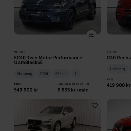
VOLVO
VOLVO
EC40 Twin Motor Performance
C40 Recha
UltraBlackSE
Hallsberg
Hallsberg
2026
664 mil
El
PRIS
PRIS
LÅN MED RESTVÄRDE
419 900
kr
549 900
kr
6 835
kr /mån