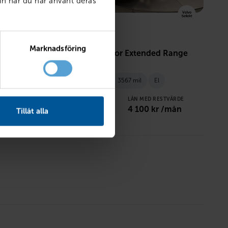
in när du har använt deras
VOLVO
Marknadsföring
EX30 Single Motor Extended Range
Plus
Diesel
Örebro
2024
3567 mil
El
PRIS
LÅN MED RESTVÄRDE
 /mån
329 900
kr
4 100
kr /mån
Tillåt alla