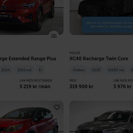
VOLVO
rge Extended Range Plus
XC40 Recharge Twin Core
2024
1502 mil
El
Örebro
2023
10193 mil
E
LÅN MED RESTVÄRDE
PRIS
LÅN MED RE
5 219
kr /mån
319 900
kr
3 976
kr