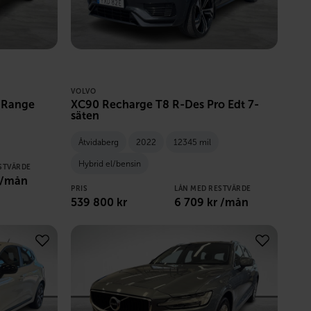
VOLVO
dRange
XC90 Recharge T8 R-Des Pro Edt 7-
säten
Åtvidaberg
2022
12345 mil
Hybrid el/bensin
STVÄRDE
 /mån
PRIS
LÅN MED RESTVÄRDE
539 800
kr
6 709
kr /mån