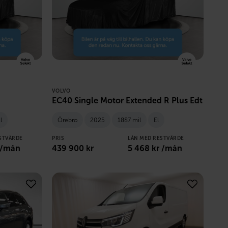
VOLVO
EC40 Single Motor Extended R Plus Edt
l
Örebro
2025
1887 mil
El
STVÄRDE
PRIS
LÅN MED RESTVÄRDE
 /mån
439 900
kr
5 468
kr /mån