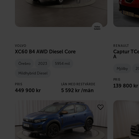
VOLVO
RENAULT
XC60 B4 AWD Diesel Core
Captur TCe
A
Örebro
2023
5954 mil
Mjölby
2
Mildhybrid Diesel
PRIS
PRIS
LÅN MED RESTVÄRDE
139 800
kr
449 900
kr
5 592
kr /mån