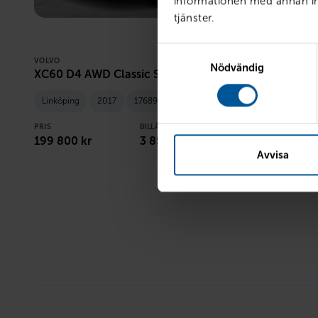
informationen med annan inf
tjänster.
Samtyckesval
VOLVO
DODGE
Nödvändig
XC60 D4 AWD Classic Summum
5,7 HEMI
Linköping
2017
17689 mil
Diesel
Linköping - 
Bensin
PRIS
BILLÅN
199 800
kr
3 857
kr /mån
PRIS
Avvisa
439 800
kr