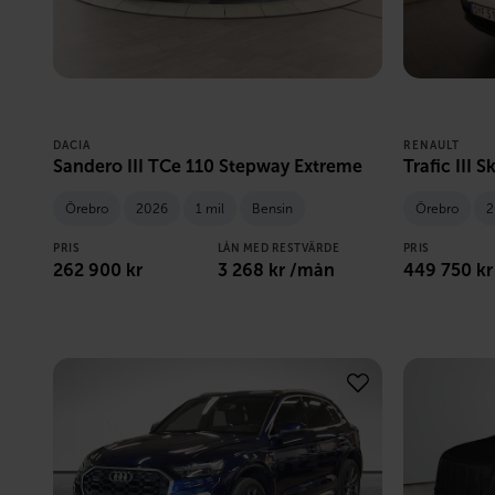
DACIA
RENAULT
Sandero III TCe 110 Stepway Extreme
Trafic III 
Örebro
2026
1 mil
Bensin
Örebro
2
PRIS
LÅN MED RESTVÄRDE
PRIS
262 900
kr
3 268
kr /mån
449 750
kr