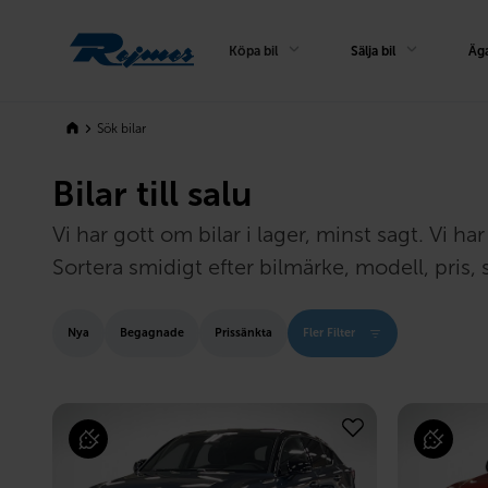
Rejmes
Köpa bil
Sälja bil
Äga
Sök bilar
Bilar till salu
Vi har gott om bilar i lager, minst sagt. Vi 
Sortera smidigt efter bilmärke, modell, pris, s
Nya
Begagnade
Prissänkta
Fler Filter