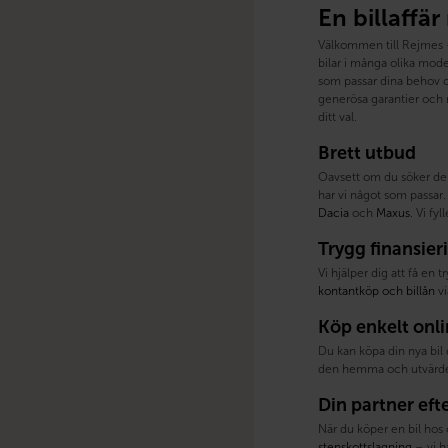
En billaffär
Välkommen till Rejmes – 
bilar i många olika model
som passar dina behov oc
generösa garantier och m
ditt val.
Brett utbud
Oavsett om du söker de
har vi något som passar. 
Dacia
och
Maxus
. Vi fy
Trygg finansier
Vi hjälper dig att få en 
kontantköp och billån
vi
Köp enkelt onl
Du kan köpa din nya bil 
den hemma och utvärder
Din partner eft
När du köper en bil hos 
stenskottslagning
– vi h