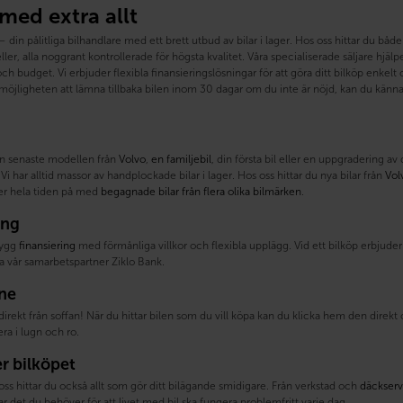
 med extra allt
din pålitliga bilhandlare med ett brett utbud av bilar i lager. Hos oss hittar du b
ler, alla noggrant kontrollerade för högsta kvalitet. Våra specialiserade säljare hjälper 
h budget. Vi erbjuder flexibla finansieringslösningar för att göra ditt bilköp enke
öjligheten att lämna tillbaka bilen inom 30 dagar om du inte är nöjd, kan du känna 
n senaste modellen från
Volvo
,
en familjebil
, din första bil eller en uppgradering av
Vi har alltid massor av handplockade bilar i lager. Hos oss hittar du nya bilar från
Vol
ller hela tiden på med
begagnade bilar från flera olika bilmärken
.
ing
trygg
finansiering
med förmånliga villkor och flexibla upplägg. Vid ett bilköp erbjuder v
a vår samarbetspartner Ziklo Bank.
ine
direkt från soffan! När du hittar bilen som du vill köpa kan du klicka hem den direk
a i lugn och ro.
er bilköpet
oss hittar du också allt som gör ditt bilägande smidigare. Från verkstad och
däckserv
ar det du behöver för att livet med bil ska fungera problemfritt varje dag.