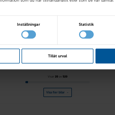
ormation som du har tillhandahållit eller som de har samlat 
VOLVO
Inställningar
Statistik
V60 Cross Country D4 AWD
Momentum BE PRO
Tornby
2021
15816 mil
Hallsberg
2016
21787 mil
PRIS
BILLÅN
LÅN MED RESTVÄRDE
149 100
kr
2 878
kr
Tillåt urval
5 466
kr /mån
Visar
20
av
520
Visa fler bilar