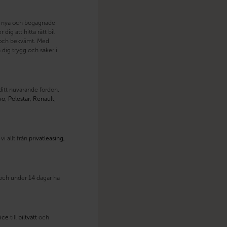
åde nya och begagnade
dig att hitta rätt bil
lt och bekvämt. Med
dig trygg och säker i
 ditt nuvarande fordon,
vo
,
Polestar
,
Renault
,
i allt från
privatleasing
,
t och under 14 dagar ha
ice
till
biltvätt
och