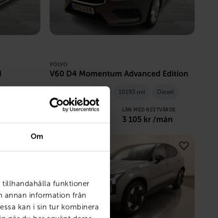
VOLVO
d
V60 D4 Momentum Advanced Edition
nsin
Linköping
2019
10193 mil
Diesel
STVÄRDE
PRIS
LÅN MED RESTVÄRDE
 /mån
249 800
kr
3 105
kr /mån
Om
 tillhandahålla funktioner
ch annan information från
essa kan i sin tur kombinera