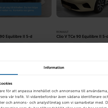
RENAULT
90 Equilibre II 5-d
Clio V TCe 90 Equilibre II 5-
023
1658 mil
Bensin
Mjölby
2023
1118 mil
Be
LÅN MED RESTVÄRDE
PRIS
LÅN MED RE
1 986
kr /mån
149 800
kr
1 862
kr
Information
cookies
are för att anpassa innehållet och annonserna till användarna,
sera vår trafik. Vi vidarebefordrar även sådana identifierare o
edier och annons- och analysföretag som vi samarbetar med. D