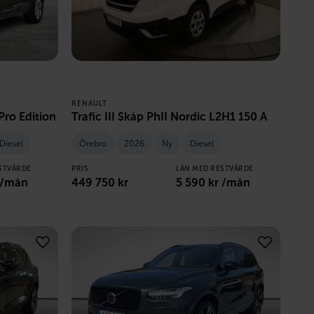
RENAULT
ro Edition
Trafic III Skåp PhII Nordic L2H1 150 A
Diesel
Örebro
2026
Ny
Diesel
STVÄRDE
PRIS
LÅN MED RESTVÄRDE
 /mån
449 750
kr
5 590
kr /mån