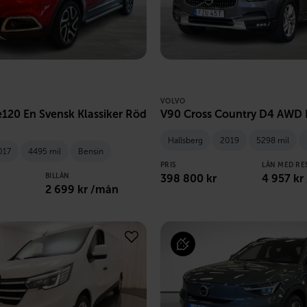
VOLVO
120 En Svensk Klassiker Röd
V90 Cross Country D4 AWD P
Hallsberg
2019
5298 mil
017
4495 mil
Bensin
PRIS
LÅN MED RE
BILLÅN
398 800
kr
4 957
kr
2 699
kr /mån