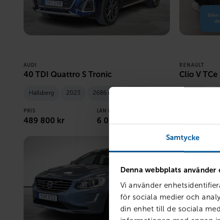
AUDI
RENAULT
40 TDI Quattro S Tronic
Clio V TCe 
Hallsberg
2023
2686 mil
Diesel
Örebro
2
PRIS
LÅN MED RESTVÄRDE
PRIS
489 800
kr
6 088
kr /mån
159 800
kr
Samtycke
Denna webbplats använder 
Vi använder enhetsidentifier
för sociala medier och analy
din enhet till de sociala m