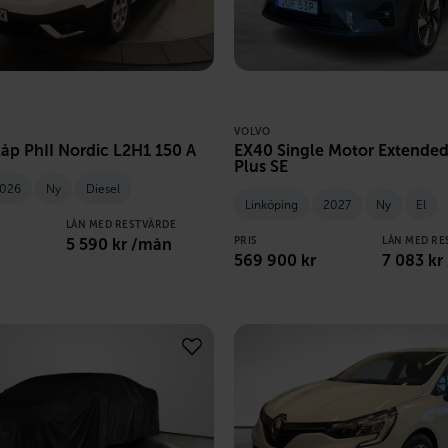
VOLVO
Skåp PhII Nordic L2H1 150 A
EX40 Single Motor Extende
Plus SE
026
Ny
Diesel
Linköping
2027
Ny
El
LÅN MED RESTVÄRDE
5 590
kr /mån
PRIS
LÅN MED RE
569 900
kr
7 083
kr