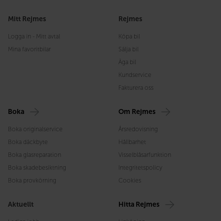
Mitt Rejmes
Rejmes
Logga in - Mitt avtal
Köpa bil
Mina favoritbilar
Sälja bil
Äga bil
Kundservice
Fakturera oss
Boka
Om Rejmes
Boka originalservice
Årsredovisning
Boka däckbyte
Hållbarhet
Boka glasreparation
Visselblåsarfunktion
Boka skadebesiktning
Integritetspolicy
Boka provkörning
Cookies
Aktuellt
Hitta Rejmes