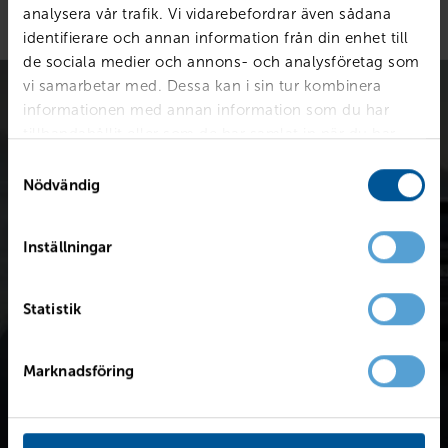
analysera vår trafik. Vi vidarebefordrar även sådana
identifierare och annan information från din enhet till
de sociala medier och annons- och analysföretag som
vi samarbetar med. Dessa kan i sin tur kombinera
informationen med annan information som du har
tillhandahållit eller som de har samlat in när du har
använt deras tjänster.
Samtyckesval
Nödvändig
Värdera bilen kostnadsfritt
Inställningar
Snabb värdering för en första uppskattning av vad din bil är
värd.
Statistik
Värdera din bil
Marknadsföring