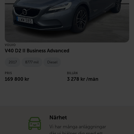
VOLVO
V40 D2 II Business Advanced
2017
8777 mil
Diesel
PRIS
BILLÅN
169 800 kr
3 278 kr /mån
Närhet
Vi har många anläggningar
där vi hjälper dig med ett