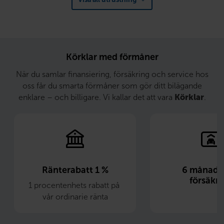
Körklar med förmåner
När du samlar finansiering, försäkring och service hos
oss får du smarta förmåner som gör ditt bilägande
enklare – och billigare. Vi kallar det att vara
Körklar
.
Ränterabatt 1 %
6 månader 
försäkri
1 procentenhets rabatt på 
vår ordinarie ränta