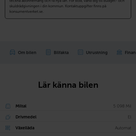
teckna abonnemang och få nya lån. För stöd, vänd dig till budget- och
skuldrådgivningen i din kommun. Kontaktuppgifter finns på
konsumentverket.se.
Om bilen
Bilfakta
Utrustning
Finan
Lär känna bilen
Miltal
5 098 Mil
Drivmedel
El
Växellåda
Automat