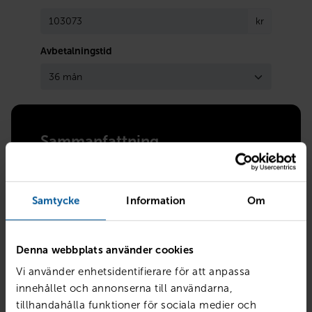
kr
Avbetalningstid
Sammanfattning
Kontantinstats
103 073 kr
Avbetalningstid
36 mån
Samtycke
Information
Om
Ränta
7.4%
Restskuld 50%
249 450 kr
Månadskostnad
Denna webbplats använder cookies
6 201 kr/mån
Vi använder enhetsidentifierare för att anpassa
innehållet och annonserna till användarna,
tillhandahålla funktioner för sociala medier och