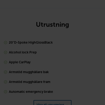
Utrustning
20"D-Spoke HighGlossBlack
Alcohol lock Prep
Apple CarPlay
Armstöd mugghållare bak
Armstöd mugghållare fram
Automatic emergency brake
Visa all utrustning