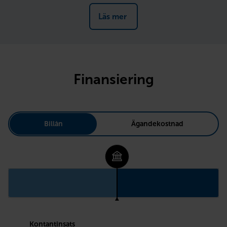
Läs mer 
Finansiering
Billån
Ägandekostnad
Kontantinsats