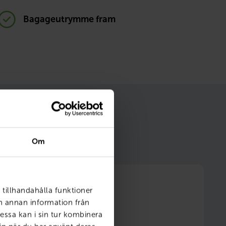
Bagageutrymme fram
m gör ditt bilägande
Om
 tillhandahålla funktioner
ch annan information från
essa kan i sin tur kombinera
6 månader fri försäkring