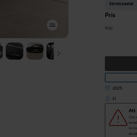
Serviceavtal
Pris
Köp
2025
El
Att
Om du
betal
teckn
skul