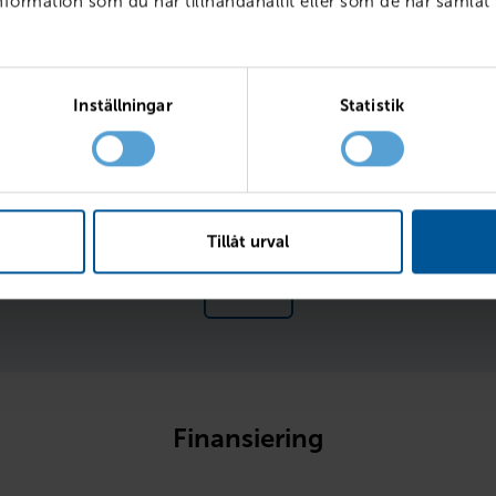
ormation som du har tillhandahållit eller som de har samlat 
ränta
Inställningar
Statistik
l
Fr
Tillåt urval
Läs mer 
Finansiering