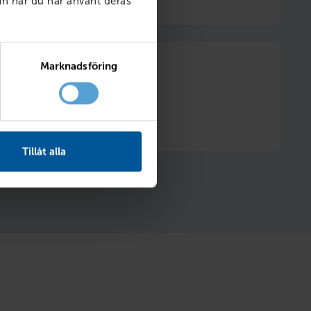
in när du har använt deras
Marknadsföring
itt däckhotell två säsonger
Hjulskifte ingår
Tillåt alla