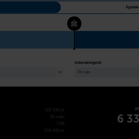
Ägande
Avbetalningstid
kr
M
105 345 kr
6 3
36 mån
7.4%
254 950 kr