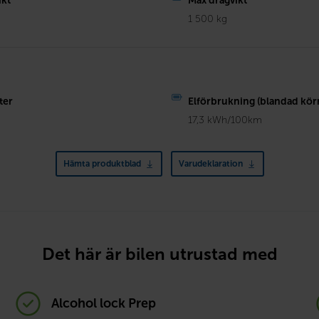
ikt
Max dragvikt
1 500 kg
ter
Elförbrukning (blandad kör
17,3 kWh/100km
Hämta produktblad
Varudeklaration
Det här är bilen utrustad med
Alcohol lock Prep