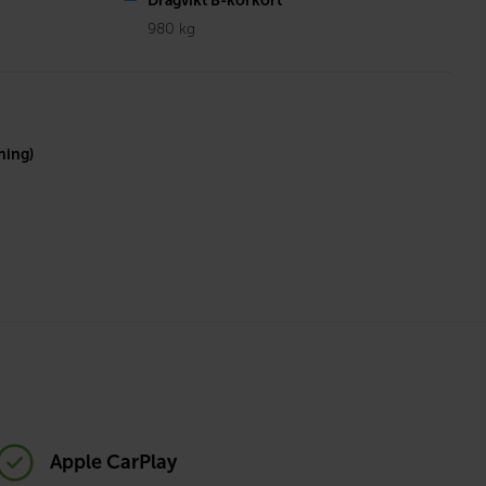
Dragvikt B-körkort
980 kg
ning)
Apple CarPlay