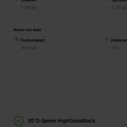
Totalvikt
Tjänstev
2 520 kg
2 159 kg
Motor och skatt
Fordonsskatt
Hästkraf
360 kr/år
251
20"D-Spoke HighGlossBlack