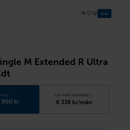
Boka
ingle M Extended R Ultra
Edt
Köp
Lån med restvärde
 900 kr
6 338 kr/mån