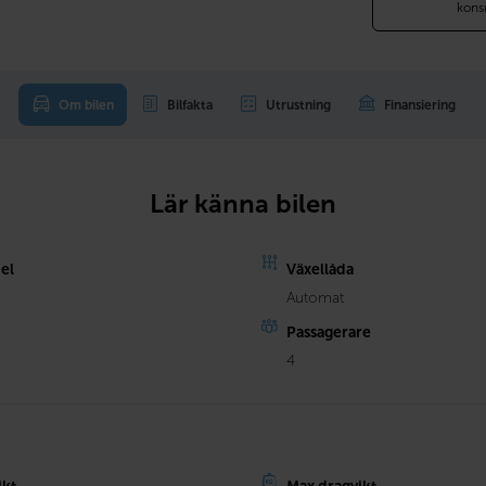
kons
Om bilen
Bilfakta
Utrustning
Finansiering
Lär känna bilen
el
Växellåda
Automat
Passagerare
4