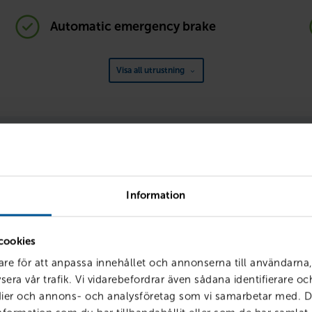
Automatic emergency brake
Visa all utrustning
Körklar med förmåner
siering, försäkring och service hos oss får du smarta förmåner so
enklare – och billigare. Vi kallar det att vara
Körklar
.
Information
cookies
are för att anpassa innehållet och annonserna till användarna,
sera vår trafik. Vi vidarebefordrar även sådana identifierare o
edier och annons- och analysföretag som vi samarbetar med. D