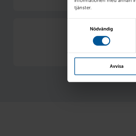
informationen med annan inf
1 procentenhets rabatt på vår ordinarie 
tjänster.
Samtyckesval
Nödvändig
20 % rabatt på vinterhju
Nya eller begagnade 
Avvisa