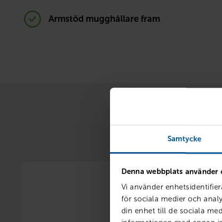
Armstöd mugghållare fram
När du samlar finan
Samtycke
Denna webbplats använder 
Vi använder enhetsidentifier
för sociala medier och analy
din enhet till de sociala m
Ränterabatt 1 %