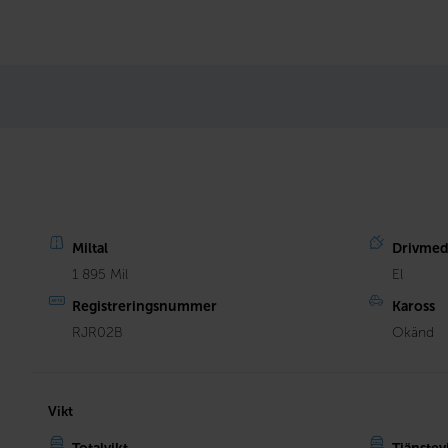
Miltal
Drivmed
1 895 Mil
El
Registreringsnummer
Kaross
RJR02B
Okänd
Vikt