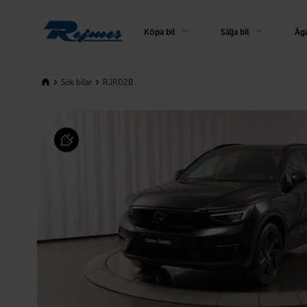
Rejmes
Köpa bil
Sälja bil
Äga
Sök bilar
RJR02B