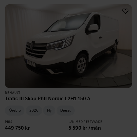
RENAULT
Trafic III Skåp PhII Nordic L2H1 150 A
Örebro
2026
Ny
Diesel
PRIS
LÅN MED RESTVÄRDE
449 750
kr
5 590
kr /mån