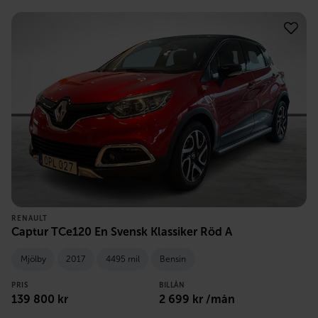
RENAULT
Captur TCe120 En Svensk Klassiker Röd A
Mjölby
2017
4495 mil
Bensin
PRIS
BILLÅN
139 800
kr
2 699
kr /mån