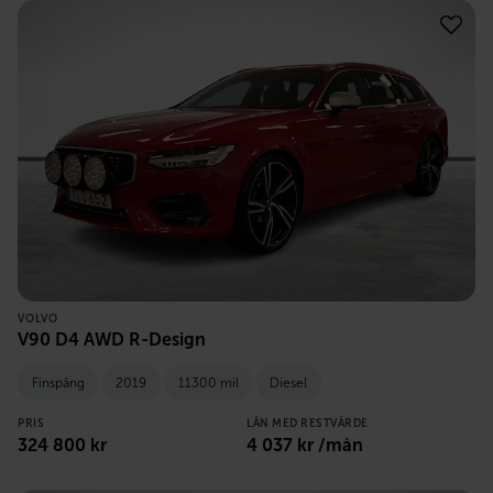
VOLVO
V90 D4 AWD R-Design
Finspång
2019
11300 mil
Diesel
PRIS
LÅN MED RESTVÄRDE
324 800
kr
4 037
kr /mån