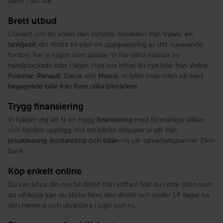
säker i ditt val.
Brett utbud
Oavsett om du söker den senaste modellen från
Volvo
,
en
familjebil
, din första bil eller en uppgradering av ditt nuvarande
fordon, har vi något som passar. Vi har alltid massor av
handplockade bilar i lager. Hos oss hittar du nya bilar från
Volvo
,
Polestar
,
Renault
,
Dacia
och
Maxus
. Vi fyller hela tiden på med
begagnade bilar från flera olika bilmärken
.
Trygg finansiering
Vi hjälper dig att få en trygg
finansiering
med förmånliga villkor
och flexibla upplägg. Vid ett bilköp erbjuder vi allt från
privatleasing
,
kontantköp och billån
via vår samarbetspartner Ziklo
Bank.
Köp enkelt online
Du kan köpa din nya bil direkt från soffan! När du hittar bilen som
du vill köpa kan du klicka hem den direkt och under 14 dagar ha
den hemma och utvärdera i lugn och ro.