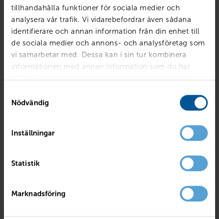
tillhandahålla funktioner för sociala medier och
analysera vår trafik. Vi vidarebefordrar även sådana
identifierare och annan information från din enhet till
de sociala medier och annons- och analysföretag som
vi samarbetar med. Dessa kan i sin tur kombinera
informationen med annan information som du har
tillhandahållit eller som de har samlat in när du har
använt deras tjänster.
Samtyckesval
Nödvändig
Inställningar
VOLVO
EX40 Single Motor ExtendedRange Plus SE
Statistik
Linköping
2027
Ny
El
PRIS
LÅN MED RESTVÄRDE
Marknadsföring
569 900
kr
7 083
kr /mån