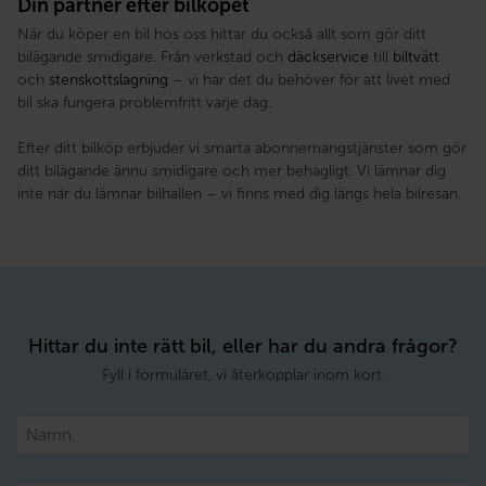
Din partner efter bilköpet
När du köper en bil hos oss hittar du också allt som gör ditt
bilägande smidigare. Från verkstad och
däckservice
till
biltvätt
och
stenskottslagning
– vi har det du behöver för att livet med
bil ska fungera problemfritt varje dag.
Efter ditt bilköp erbjuder vi smarta abonnemangstjänster som gör
ditt bilägande ännu smidigare och mer behagligt. Vi lämnar dig
inte när du lämnar bilhallen – vi finns med dig längs hela bilresan.
Hittar du inte rätt bil, eller har du andra frågor?
Fyll i formuläret, vi återkopplar inom kort.
Namn