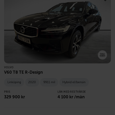
VOLVO
V60 T8 TE R-Design
Linköping
2020
9911 mil
Hybrid el/bensin
PRIS
LÅN MED RESTVÄRDE
329 900
kr
4 100
kr /mån