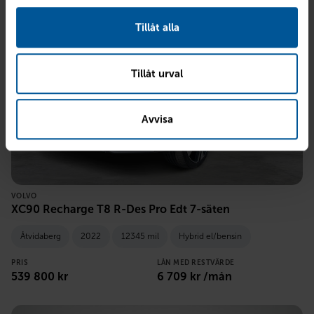
Tillåt alla
Tillåt urval
Avvisa
VOLVO
XC90 Recharge T8 R-Des Pro Edt 7-säten
Åtvidaberg
2022
12345 mil
Hybrid el/bensin
PRIS
LÅN MED RESTVÄRDE
539 800
kr
6 709
kr /mån