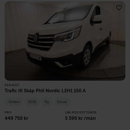
RENAULT
Trafic III Skåp PhII Nordic L2H1 150 A
Örebro
2026
Ny
Diesel
PRIS
LÅN MED RESTVÄRDE
449 750
kr
5 590
kr /mån