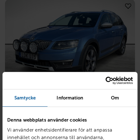
SKODA
Scout 2.0 TDI 4x4 Premium
Samtycke
Information
Om
Åtvidaberg
2016
14132 mil
Diesel
Denna webbplats använder cookies
PRIS
BILLÅN
159 800
kr
3 085
kr /mån
Vi använder enhetsidentifierare för att anpassa
innehållet och annonserna till användarna,