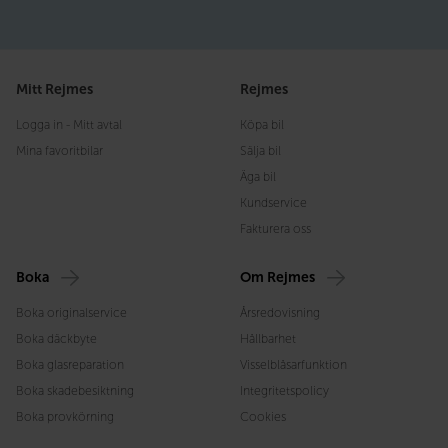
Mitt Rejmes
Rejmes
Logga in - Mitt avtal
Köpa bil
Mina favoritbilar
Sälja bil
Äga bil
Kundservice
Fakturera oss
Boka
Om Rejmes
Boka originalservice
Årsredovisning
Boka däckbyte
Hållbarhet
Boka glasreparation
Visselblåsarfunktion
Boka skadebesiktning
Integritetspolicy
Boka provkörning
Cookies