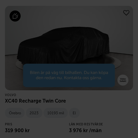
VOLVO
XC40 Recharge Twin Core
Örebro
2023
10193 mil
El
PRIS
LÅN MED RESTVÄRDE
319 900
kr
3 976
kr /mån