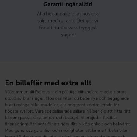
Garanti ingår alltid 
Alla begagnade bilar hos oss 
säljs med garanti. Det gör vi 
för att du ska vara trygg på 
vägen!
En billaffär med extra allt
Välkommen till Rejmes – din pålitliga bilhandlare med ett brett
utbud av bilar i lager. Hos oss hittar du både nya och begagnade
bilar i många olika modeller, alla noggrant kontrollerade för
högsta kvalitet. Våra specialiserade säljare hjälper dig att hitta rätt
bil som passar dina behov och budget. Vi erbjuder flexibla
finansieringslösningar för att göra ditt bilköp enkelt och bekvämt.
Med generösa garantier och möjligheten att lämna tillbaka bilen
inom 30 dagar om du inte är nöjd, kan du känna dig trygg och