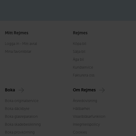
Mitt Rejmes
Rejmes
Logga in - Mitt avtal
Köpa bil
Mina favoritbilar
Sälja bil
Äga bil
Kundservice
Fakturera oss
Boka
Om Rejmes
Boka originalservice
Årsredovisning
Boka däckbyte
Hållbarhet
Boka glasreparation
Visselblåsarfunktion
Boka skadebesiktning
Integritetspolicy
Boka provkörning
Cookies