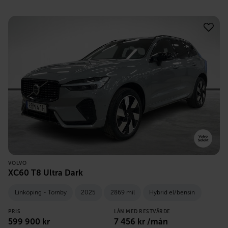
VOLVO
XC60 T8 Ultra Dark
Linköping - Tornby
2025
2869 mil
Hybrid el/bensin
PRIS
LÅN MED RESTVÄRDE
599 900
kr
7 456
kr /mån