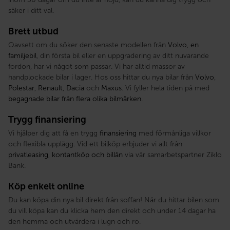
säker i ditt val.
Brett utbud
Oavsett om du söker den senaste modellen från
Volvo
,
en
familjebil
, din första bil eller en uppgradering av ditt nuvarande
fordon, har vi något som passar. Vi har alltid massor av
handplockade bilar i lager. Hos oss hittar du nya bilar från
Volvo
,
Polestar
,
Renault
,
Dacia
och
Maxus
. Vi fyller hela tiden på med
begagnade bilar från flera olika bilmärken
.
Trygg finansiering
Vi hjälper dig att få en trygg
finansiering
med förmånliga villkor
och flexibla upplägg. Vid ett bilköp erbjuder vi allt från
privatleasing
,
kontantköp och billån
via vår samarbetspartner Ziklo
Bank.
Köp enkelt online
Du kan köpa din nya bil direkt från soffan! När du hittar bilen som
du vill köpa kan du klicka hem den direkt och under 14 dagar ha
den hemma och utvärdera i lugn och ro.