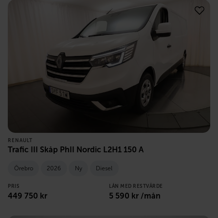
RENAULT
Trafic III Skåp PhII Nordic L2H1 150 A
Örebro
2026
Ny
Diesel
PRIS
LÅN MED RESTVÄRDE
449 750
kr
5 590
kr /mån