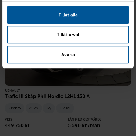
Tillåt alla
Tillåt urval
Avvisa
RENAULT
Trafic III Skåp PhII Nordic L2H1 150 A
Örebro
2026
Ny
Diesel
PRIS
LÅN MED RESTVÄRDE
449 750
kr
5 590
kr /mån