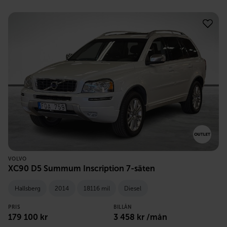
VOLVO
XC90 D5 Summum Inscription 7-säten
Hallsberg
2014
18116 mil
Diesel
PRIS
BILLÅN
179 100
kr
3 458
kr /mån