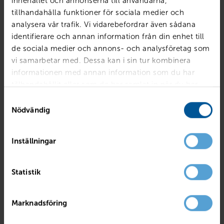
innehållet och annonserna till användarna,
tillhandahålla funktioner för sociala medier och
analysera vår trafik. Vi vidarebefordrar även sådana
identifierare och annan information från din enhet till
de sociala medier och annons- och analysföretag som
vi samarbetar med. Dessa kan i sin tur kombinera
informationen med annan information som du har
tillhandahållit eller som de har samlat in när du har
använt deras tjänster.
Samtyckesval
Nödvändig
Inställningar
RENAULT
Captur TCe120 En Svensk Klassiker Röd A
Statistik
Mjölby
2017
4495 mil
Bensin
PRIS
BILLÅN
Marknadsföring
139 800
kr
2 699
kr /mån