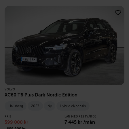
VOLVO
XC60 T6 Plus Dark Nordic Edition
Hallsberg
2027
Ny
Hybrid el/bensin
PRIS
LÅN MED RESTVÄRDE
599 000
kr
7 445
kr /mån
609 900
kr