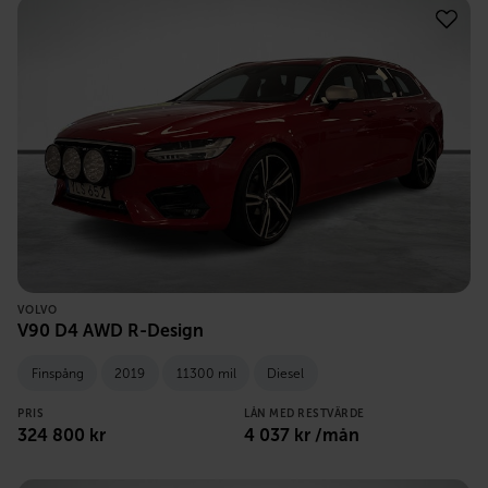
VOLVO
V90 D4 AWD R-Design
Finspång
2019
11300 mil
Diesel
PRIS
LÅN MED RESTVÄRDE
324 800
kr
4 037
kr /mån