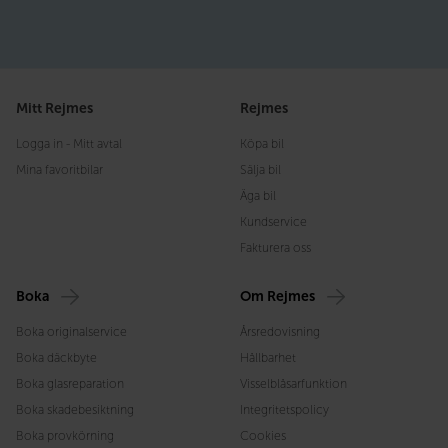
Mitt Rejmes
Rejmes
Logga in - Mitt avtal
Köpa bil
Mina favoritbilar
Sälja bil
Äga bil
Kundservice
Fakturera oss
Boka
Om Rejmes
Boka originalservice
Årsredovisning
Boka däckbyte
Hållbarhet
Boka glasreparation
Visselblåsarfunktion
Boka skadebesiktning
Integritetspolicy
Boka provkörning
Cookies