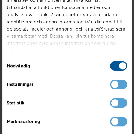
innehållet och annonserna till användarna,
tillhandahålla funktioner för sociala medier och
analysera vår trafik. Vi vidarebefordrar även sådana
identifierare och annan information från din enhet till
de sociala medier och annons- och analysföretag som
vi samarbetar med. Dessa kan i sin tur kombinera
informationen med annan information som du har
tillhandahållit eller som de har samlat in när du har
använt deras tjänster.
Samtyckesval
Nödvändig
Inställningar
RENAULT
Captur TCe120 En Svensk Klassiker Röd A
Statistik
Mjölby
2017
4495 mil
Bensin
PRIS
BILLÅN
Marknadsföring
139 800
kr
2 699
kr /mån