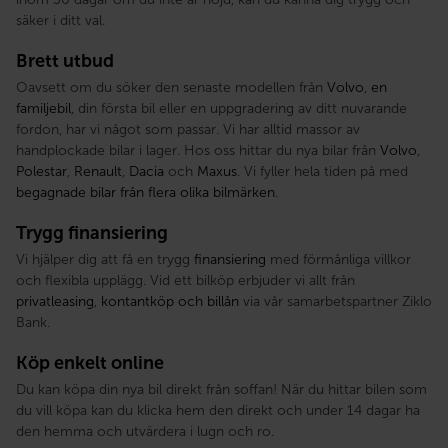
säker i ditt val.
Brett utbud
Oavsett om du söker den senaste modellen från
Volvo
,
en
familjebil
, din första bil eller en uppgradering av ditt nuvarande
fordon, har vi något som passar. Vi har alltid massor av
handplockade bilar i lager. Hos oss hittar du nya bilar från
Volvo
,
Polestar
,
Renault
,
Dacia
och
Maxus
. Vi fyller hela tiden på med
begagnade bilar från flera olika bilmärken
.
Trygg finansiering
Vi hjälper dig att få en trygg
finansiering
med förmånliga villkor
och flexibla upplägg. Vid ett bilköp erbjuder vi allt från
privatleasing
,
kontantköp och billån
via vår samarbetspartner Ziklo
Bank.
Köp enkelt online
Du kan köpa din nya bil direkt från soffan! När du hittar bilen som
du vill köpa kan du klicka hem den direkt och under 14 dagar ha
den hemma och utvärdera i lugn och ro.