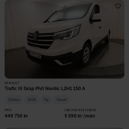
RENAULT
Trafic III Skåp PhII Nordic L2H1 150 A
Örebro
2026
Ny
Diesel
PRIS
LÅN MED RESTVÄRDE
449 750
kr
5 590
kr /mån