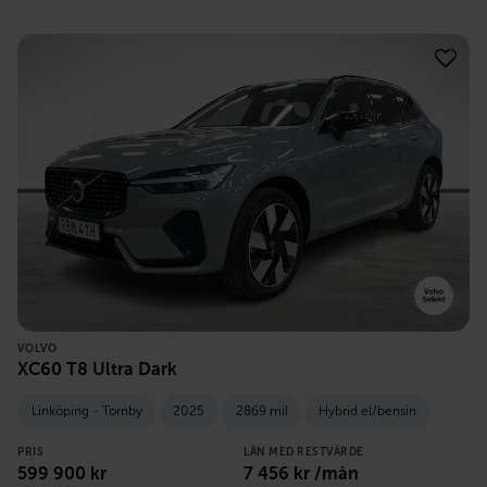
VOLVO
XC60 T8 Ultra Dark
Linköping - Tornby
2025
2869 mil
Hybrid el/bensin
PRIS
LÅN MED RESTVÄRDE
599 900
kr
7 456
kr /mån