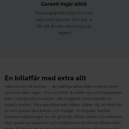
Garanti ingår alltid 
Alla begagnade bilar hos oss 
säljs med garanti. Det gör vi 
för att du ska vara trygg på 
vägen!
En billaffär med extra allt
Välkommen till Rejmes – din pålitliga bilhandlare med ett brett
utbud av bilar i lager. Hos oss hittar du både nya och begagnade
bilar i många olika modeller, alla noggrant kontrollerade för
högsta kvalitet. Våra specialiserade säljare hjälper dig att hitta rätt
bil som passar dina behov och budget. Vi erbjuder flexibla
finansieringslösningar för att göra ditt bilköp enkelt och bekvämt.
Med generösa garantier och möjligheten att lämna tillbaka bilen
inom 30 dagar om du inte är nöjd, kan du känna dig trygg och