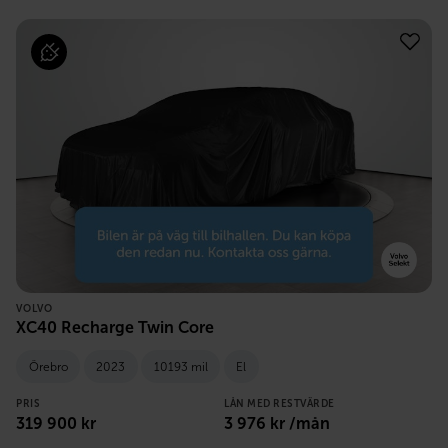
VOLVO
XC40 Recharge Twin Core
Örebro
2023
10193 mil
El
PRIS
LÅN MED RESTVÄRDE
319 900
kr
3 976
kr /mån