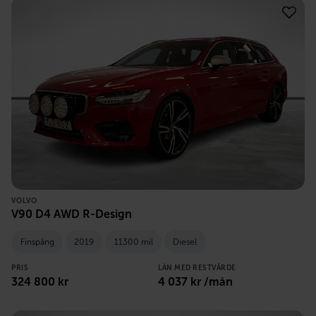
VOLVO
V90 D4 AWD R-Design
Finspång
2019
11300 mil
Diesel
PRIS
LÅN MED RESTVÄRDE
324 800
kr
4 037
kr /mån