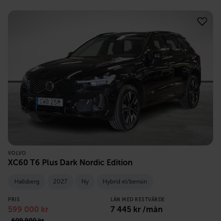
VOLVO
XC60 T6 Plus Dark Nordic Edition
Hallsberg
2027
Ny
Hybrid el/bensin
PRIS
LÅN MED RESTVÄRDE
599 000
kr
7 445
kr /mån
609 900
kr