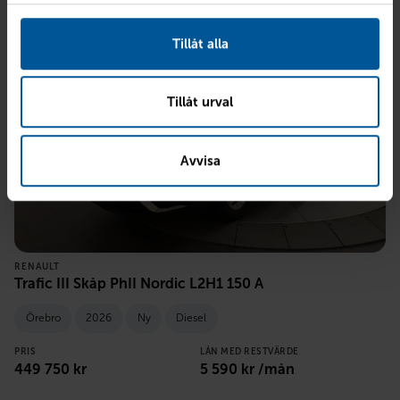
Tillåt alla
Tillåt urval
Avvisa
RENAULT
Trafic III Skåp PhII Nordic L2H1 150 A
Örebro
2026
Ny
Diesel
PRIS
LÅN MED RESTVÄRDE
449 750
kr
5 590
kr /mån