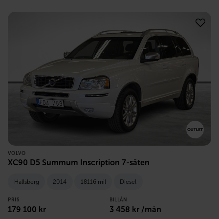
VOLVO
XC90 D5 Summum Inscription 7-säten
Hallsberg
2014
18116 mil
Diesel
PRIS
BILLÅN
179 100
kr
3 458
kr /mån