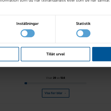
ormation som du har tillhandahållit eller som de har samlat 
Inställningar
Statistik
VOLVO
 R-Design
XC60 D4 AWD Classic Sum
2020
9871 mil
Linköping
2017
17689 mil
nsin
PRIS
BILLÅN
199 800
kr
3 857
kr
Tillåt urval
LÅN MED RESTVÄRDE
4 100
kr /mån
Visar
20
av
516
Visa fler bilar