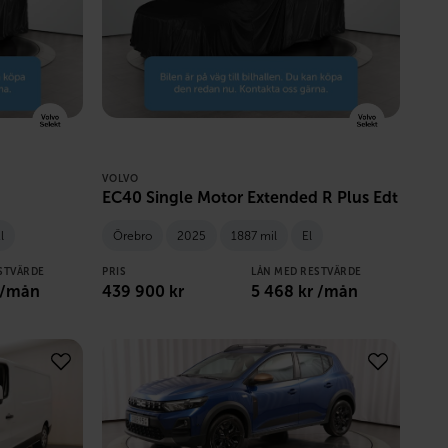
VOLVO
EC40 Single Motor Extended R Plus Edt
l
Örebro
2025
1887 mil
El
STVÄRDE
PRIS
LÅN MED RESTVÄRDE
 /mån
439 900
kr
5 468
kr /mån