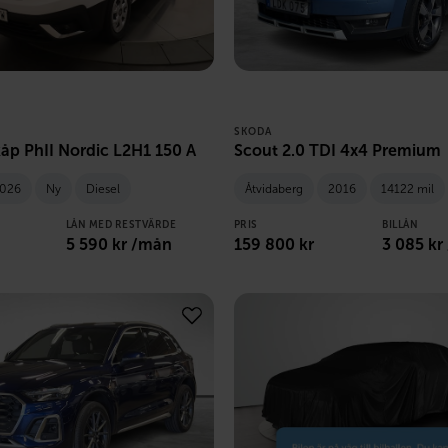
SKODA
Skåp PhII Nordic L2H1 150 A
Scout 2.0 TDI 4x4 Premium
026
Ny
Diesel
Åtvidaberg
2016
14122 mil
LÅN MED RESTVÄRDE
PRIS
BILLÅN
5 590
kr /mån
159 800
kr
3 085
kr