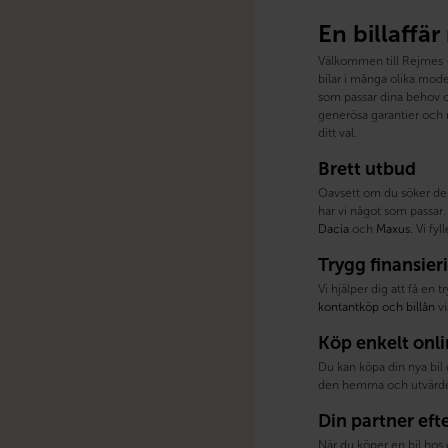
En billaffär
Välkommen till Rejmes – 
bilar i många olika model
som passar dina behov oc
generösa garantier och m
ditt val.
Brett utbud
Oavsett om du söker de
har vi något som passar. 
Dacia
och
Maxus
. Vi fy
Trygg finansier
Vi hjälper dig att få en 
kontantköp och billån
vi
Köp enkelt onl
Du kan köpa din nya bil 
den hemma och utvärder
Din partner eft
När du köper en bil hos 