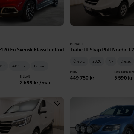
RENAULT
120 En Svensk Klassiker Röd
Trafic III Skåp PhII Nordic L
Örebro
2026
Ny
Diesel
017
4495 mil
Bensin
PRIS
LÅN MED RE
BILLÅN
449 750
kr
5 590
kr
2 699
kr /mån