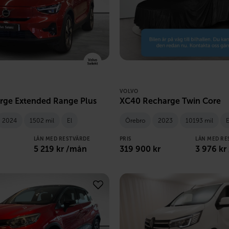
VOLVO
rge Extended Range Plus
XC40 Recharge Twin Core
2024
1502 mil
El
Örebro
2023
10193 mil
E
LÅN MED RESTVÄRDE
PRIS
LÅN MED RE
5 219
kr /mån
319 900
kr
3 976
kr