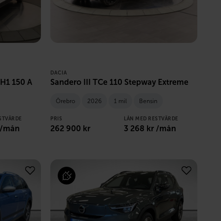
DACIA
2H1 150 A
Sandero III TCe 110 Stepway Extreme
Örebro
2026
1 mil
Bensin
STVÄRDE
PRIS
LÅN MED RESTVÄRDE
 /mån
262 900
kr
3 268
kr /mån