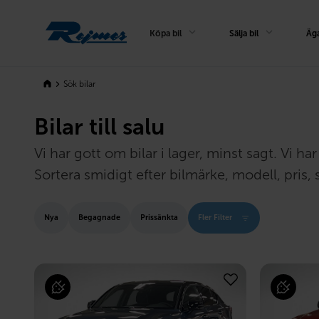
Rejmes
Köpa bil
Sälja bil
Äga
Sök bilar
Bilar till salu
Vi har gott om bilar i lager, minst sagt. Vi 
Sortera smidigt efter bilmärke, modell, pris, s
Nya
Begagnade
Prissänkta
Fler Filter