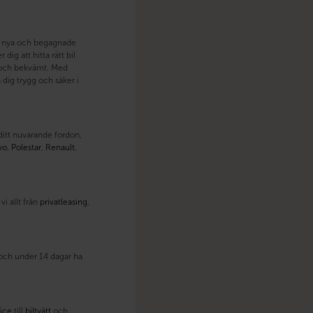
åde nya och begagnade
dig att hitta rätt bil
lt och bekvämt. Med
dig trygg och säker i
 ditt nuvarande fordon,
vo
,
Polestar
,
Renault
,
i allt från
privatleasing
,
t och under 14 dagar ha
ice
till
biltvätt
och