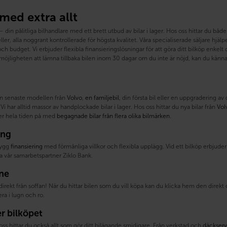
 med extra allt
din pålitliga bilhandlare med ett brett utbud av bilar i lager. Hos oss hittar du b
ler, alla noggrant kontrollerade för högsta kvalitet. Våra specialiserade säljare hjälper 
h budget. Vi erbjuder flexibla finansieringslösningar för att göra ditt bilköp enke
öjligheten att lämna tillbaka bilen inom 30 dagar om du inte är nöjd, kan du känna 
n senaste modellen från
Volvo
,
en familjebil
, din första bil eller en uppgradering av
Vi har alltid massor av handplockade bilar i lager. Hos oss hittar du nya bilar från
Vol
ller hela tiden på med
begagnade bilar från flera olika bilmärken
.
ing
trygg
finansiering
med förmånliga villkor och flexibla upplägg. Vid ett bilköp erbjuder v
a vår samarbetspartner Ziklo Bank.
ine
direkt från soffan! När du hittar bilen som du vill köpa kan du klicka hem den direk
a i lugn och ro.
er bilköpet
oss hittar du också allt som gör ditt bilägande smidigare. Från verkstad och
däckserv