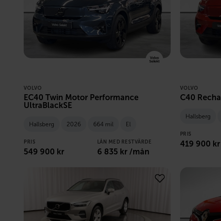
VOLVO
VOLVO
EC40 Twin Motor Performance
C40 Recha
UltraBlackSE
Hallsberg
Hallsberg
2026
664 mil
El
PRIS
PRIS
LÅN MED RESTVÄRDE
419 900
kr
549 900
kr
6 835
kr /mån