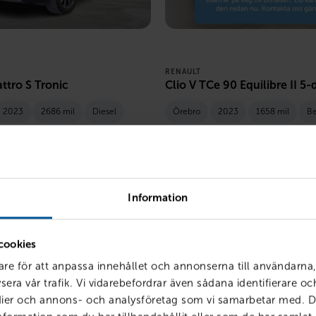
RENAULT
ttro S Tronic
Clio V TCe 90 Equilibre II 5-
2023
2686 mil
Diesel
Örebro
2023
1658 mil
Be
LÅN MED RESTVÄRDE
PRIS
LÅN MED RE
6 088
kr /mån
159 800
kr
1 986
kr
Information
cookies
are för att anpassa innehållet och annonserna till användarna,
sera vår trafik. Vi vidarebefordrar även sådana identifierare o
edier och annons- och analysföretag som vi samarbetar med. D