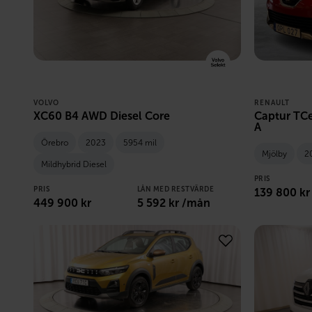
VOLVO
RENAULT
XC60 B4 AWD Diesel Core
Captur TCe
A
Örebro
2023
5954 mil
Mjölby
2
Mildhybrid Diesel
PRIS
PRIS
LÅN MED RESTVÄRDE
139 800
kr
449 900
kr
5 592
kr /mån