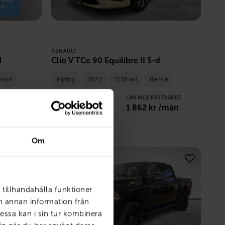
RENAULT
d
Clio V TCe 90 Equilibre II 5-d
nsin
Mjölby
2023
1118 mil
Bensin
STVÄRDE
PRIS
LÅN MED RESTVÄRDE
 /mån
149 800
kr
1 862
kr /mån
Om
 tillhandahålla funktioner
ch annan information från
essa kan i sin tur kombinera