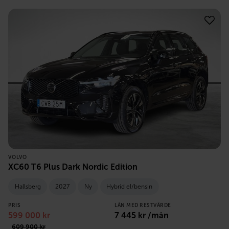
VOLVO
XC60 T6 Plus Dark Nordic Edition
Hallsberg
2027
Ny
Hybrid el/bensin
PRIS
LÅN MED RESTVÄRDE
599 000
kr
7 445
kr /mån
609 900
kr