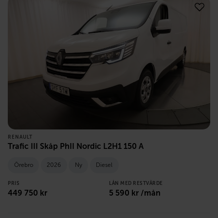
RENAULT
Trafic III Skåp PhII Nordic L2H1 150 A
Örebro
2026
Ny
Diesel
PRIS
LÅN MED RESTVÄRDE
449 750
kr
5 590
kr /mån