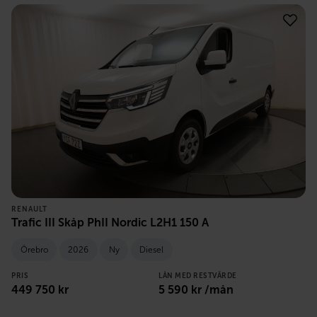
RENAULT
Trafic III Skåp PhII Nordic L2H1 150 A
Örebro
2026
Ny
Diesel
PRIS
LÅN MED RESTVÄRDE
449 750
kr
5 590
kr /mån