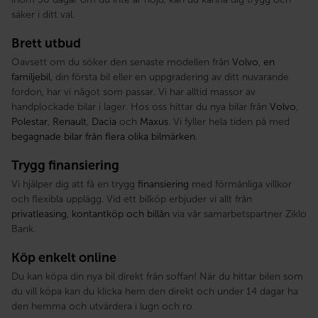
säker i ditt val.
Brett utbud
Oavsett om du söker den senaste modellen från
Volvo
,
en
familjebil
, din första bil eller en uppgradering av ditt nuvarande
fordon, har vi något som passar. Vi har alltid massor av
handplockade bilar i lager. Hos oss hittar du nya bilar från
Volvo
,
Polestar
,
Renault
,
Dacia
och
Maxus
. Vi fyller hela tiden på med
begagnade bilar från flera olika bilmärken
.
Trygg finansiering
Vi hjälper dig att få en trygg
finansiering
med förmånliga villkor
och flexibla upplägg. Vid ett bilköp erbjuder vi allt från
privatleasing
,
kontantköp och billån
via vår samarbetspartner Ziklo
Bank.
Köp enkelt online
Du kan köpa din nya bil direkt från soffan! När du hittar bilen som
du vill köpa kan du klicka hem den direkt och under 14 dagar ha
den hemma och utvärdera i lugn och ro.