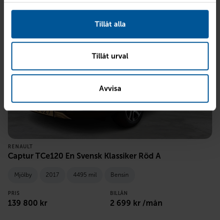
Tillåt alla
Tillåt urval
Avvisa
RENAULT
Captur TCe120 En Svensk Klassiker Röd A
Mjölby
2017
4495 mil
Bensin
PRIS
BILLÅN
139 800
kr
2 699
kr /mån