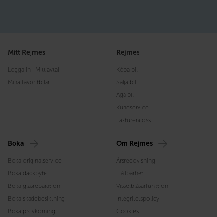
Mitt Rejmes
Rejmes
Logga in - Mitt avtal
Köpa bil
Mina favoritbilar
Sälja bil
Äga bil
Kundservice
Fakturera oss
Boka
Om Rejmes
Boka originalservice
Årsredovisning
Boka däckbyte
Hållbarhet
Boka glasreparation
Visselblåsarfunktion
Boka skadebesiktning
Integritetspolicy
Boka provkörning
Cookies