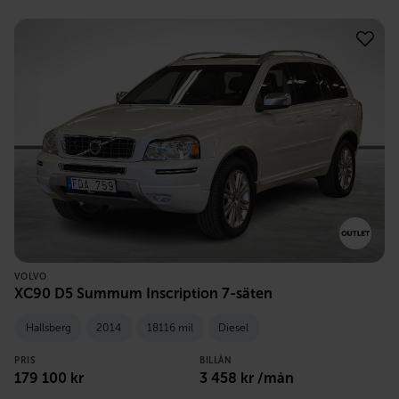
VOLVO
XC90 D5 Summum Inscription 7-säten
Hallsberg
2014
18116 mil
Diesel
PRIS
BILLÅN
179 100
kr
3 458
kr /mån