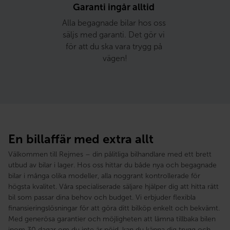
Garanti ingår alltid 
Alla begagnade bilar hos oss 
säljs med garanti. Det gör vi 
för att du ska vara trygg på 
vägen!
En billaffär med extra allt
Välkommen till Rejmes – din pålitliga bilhandlare med ett brett
utbud av bilar i lager. Hos oss hittar du både nya och begagnade
bilar i många olika modeller, alla noggrant kontrollerade för
högsta kvalitet. Våra specialiserade säljare hjälper dig att hitta rätt
bil som passar dina behov och budget. Vi erbjuder flexibla
finansieringslösningar för att göra ditt bilköp enkelt och bekvämt.
Med generösa garantier och möjligheten att lämna tillbaka bilen
inom 30 dagar om du inte är nöjd, kan du känna dig trygg och