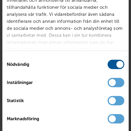
innehållet och annonserna till användarna,
tillhandahålla funktioner för sociala medier och
analysera vår trafik. Vi vidarebefordrar även sådana
identifierare och annan information från din enhet till
de sociala medier och annons- och analysföretag som
vi samarbetar med. Dessa kan i sin tur kombinera
informationen med annan information som du har
tillhandahållit eller som de har samlat in när du har
använt deras tjänster.
Samtyckesval
Nödvändig
Inställningar
VOLVO
XC60 B4 AWD Diesel Core
Statistik
Örebro
2023
5954 mil
Mildhybrid Diesel
PRIS
LÅN MED RESTVÄRDE
Marknadsföring
449 900
kr
5 592
kr /mån