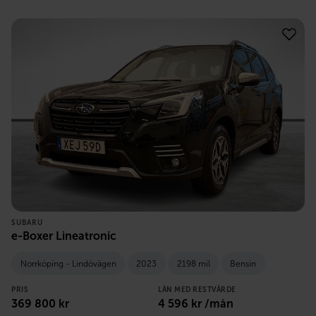
SUBARU
e-Boxer Lineatronic
Norrköping - Lindövägen
2023
2198 mil
Bensin
PRIS
LÅN MED RESTVÄRDE
369 800
kr
4 596
kr /mån