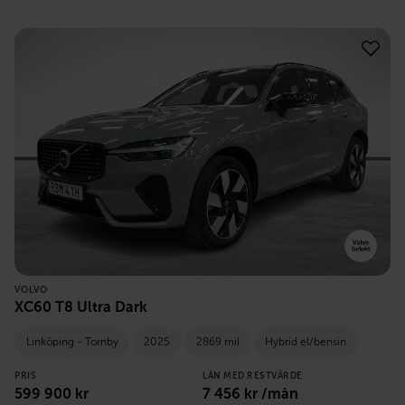
VOLVO
XC60 T8 Ultra Dark
Linköping - Tornby
2025
2869 mil
Hybrid el/bensin
PRIS
LÅN MED RESTVÄRDE
599 900
kr
7 456
kr /mån