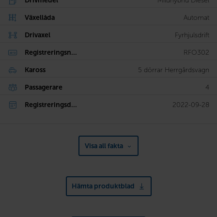
Drivmedel
Mildhybrid Diesel
Växellåda
Automat
Drivaxel
Fyrhjulsdrift
Registreringsn...
RFO302
Kaross
5 dörrar Herrgårdsvagn
Passagerare
4
Registreringsd...
2022-09-28
Visa all fakta
Hämta produktblad