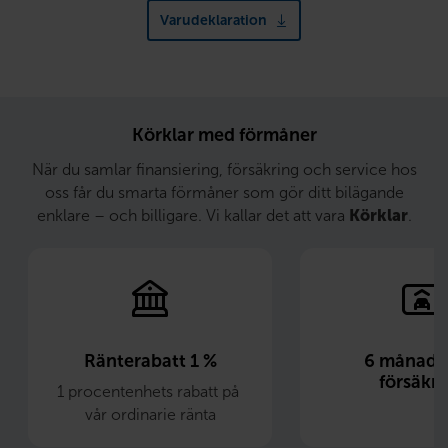
Varudeklaration
Körklar med förmåner
När du samlar finansiering, försäkring och service hos
oss får du smarta förmåner som gör ditt bilägande
enklare – och billigare. Vi kallar det att vara
Körklar
.
Ränterabatt 1 %
6 månader 
försäkri
1 procentenhets rabatt på 
vår ordinarie ränta