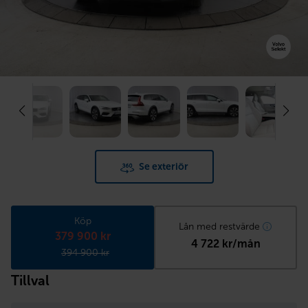
Se exteriör
Köp
Lån med restvärde
379 900 kr
4 722 kr/mån
394 900 kr
Tillval