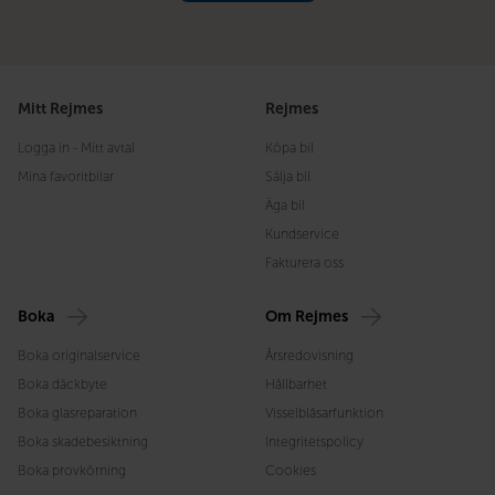
Mitt Rejmes
Rejmes
Logga in - Mitt avtal
Köpa bil
Mina favoritbilar
Sälja bil
Äga bil
Kundservice
Fakturera oss
Boka
Om Rejmes
Boka originalservice
Årsredovisning
Boka däckbyte
Hållbarhet
Boka glasreparation
Visselblåsarfunktion
Boka skadebesiktning
Integritetspolicy
Boka provkörning
Cookies