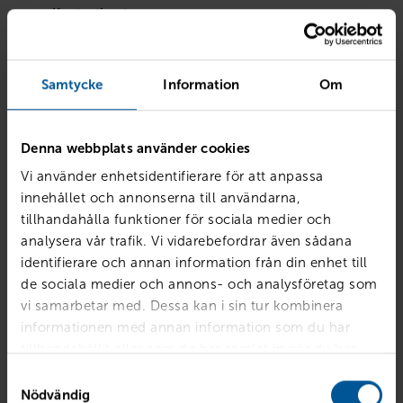
Kontantinsats
kr
Samtycke
Information
Om
Avbetalningstid
Denna webbplats använder cookies
Vi använder enhetsidentifierare för att anpassa
Sammanfattning
innehållet och annonserna till användarna,
tillhandahålla funktioner för sociala medier och
Kontantinstats
78 487 kr
analysera vår trafik. Vi vidarebefordrar även sådana
Avbetalningstid
36 mån
identifierare och annan information från din enhet till
de sociala medier och annons- och analysföretag som
Ränta
7.4%
vi samarbetar med. Dessa kan i sin tur kombinera
Restskuld 50%
189 950 kr
informationen med annan information som du har
Månadskostnad
tillhandahållit eller som de har samlat in när du har
4 722 kr/mån
använt deras tjänster.
Samtyckesval
Nödvändig