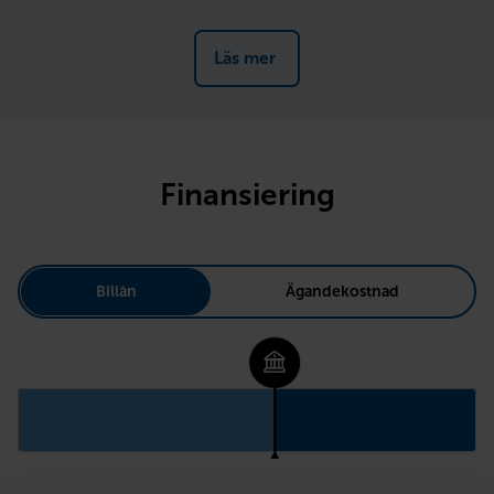
Läs mer 
Finansiering
Billån
Ägandekostnad