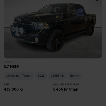
DODGE
5,7 HEMI
Linköping - Tornby
2021
15816 mil
Bensin
PRIS
LÅN MED RESTVÄRDE
439 800
kr
5 466
kr /mån