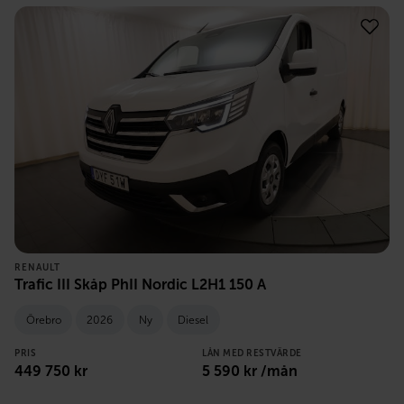
RENAULT
Trafic III Skåp PhII Nordic L2H1 150 A
Örebro
2026
Ny
Diesel
PRIS
LÅN MED RESTVÄRDE
449 750
kr
5 590
kr /mån