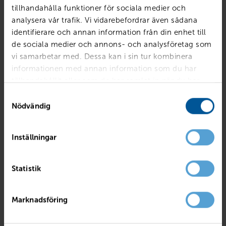
tillhandahålla funktioner för sociala medier och
analysera vår trafik. Vi vidarebefordrar även sådana
identifierare och annan information från din enhet till
de sociala medier och annons- och analysföretag som
vi samarbetar med. Dessa kan i sin tur kombinera
informationen med annan information som du har
tillhandahållit eller som de har samlat in när du har
använt deras tjänster.
Samtyckesval
Nödvändig
Inställningar
AUDI
40 TDI Quattro S Tronic
Statistik
Hallsberg
2023
2686 mil
Diesel
PRIS
LÅN MED RESTVÄRDE
Marknadsföring
489 800
kr
6 088
kr /mån