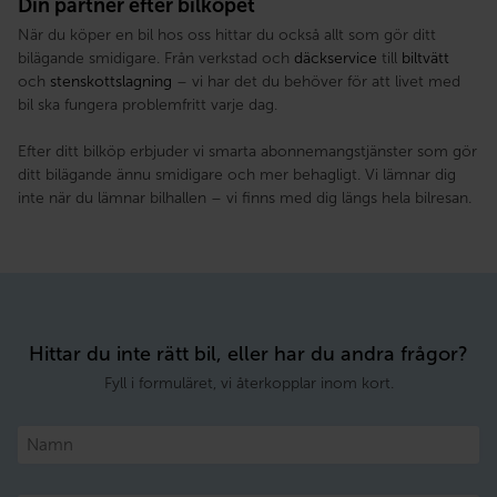
Din partner efter bilköpet
När du köper en bil hos oss hittar du också allt som gör ditt
bilägande smidigare. Från verkstad och
däckservice
till
biltvätt
och
stenskottslagning
– vi har det du behöver för att livet med
bil ska fungera problemfritt varje dag.
Efter ditt bilköp erbjuder vi smarta abonnemangstjänster som gör
ditt bilägande ännu smidigare och mer behagligt. Vi lämnar dig
inte när du lämnar bilhallen – vi finns med dig längs hela bilresan.
Hittar du inte rätt bil, eller har du andra frågor?
Fyll i formuläret, vi återkopplar inom kort.
Namn