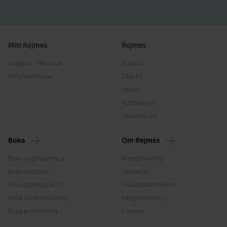
Mitt Rejmes
Rejmes
Logga in - Mitt avtal
Köpa bil
Mina favoritbilar
Sälja bil
Äga bil
Kundservice
Fakturera oss
Boka
Om Rejmes
Boka originalservice
Årsredovisning
Boka däckbyte
Hållbarhet
Boka glasreparation
Visselblåsarfunktion
Boka skadebesiktning
Integritetspolicy
Boka provkörning
Cookies