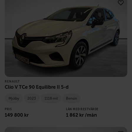
RENAULT
Clio V TCe 90 Equilibre II 5-d
Mjölby
2023
1118 mil
Bensin
PRIS
LÅN MED RESTVÄRDE
149 800
kr
1 862
kr /mån