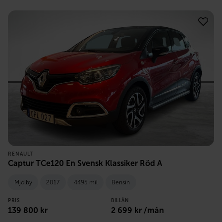
RENAULT
Captur TCe120 En Svensk Klassiker Röd A
Mjölby
2017
4495 mil
Bensin
PRIS
BILLÅN
139 800
kr
2 699
kr /mån