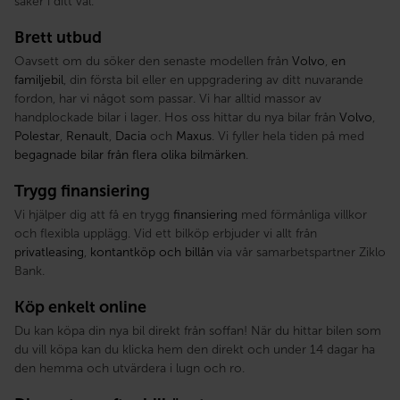
säker i ditt val.
Brett utbud
Oavsett om du söker den senaste modellen från
Volvo
,
en
familjebil
, din första bil eller en uppgradering av ditt nuvarande
fordon, har vi något som passar. Vi har alltid massor av
handplockade bilar i lager. Hos oss hittar du nya bilar från
Volvo
,
Polestar
,
Renault
,
Dacia
och
Maxus
. Vi fyller hela tiden på med
begagnade bilar från flera olika bilmärken
.
Trygg finansiering
Vi hjälper dig att få en trygg
finansiering
med förmånliga villkor
och flexibla upplägg. Vid ett bilköp erbjuder vi allt från
privatleasing
,
kontantköp och billån
via vår samarbetspartner Ziklo
Bank.
Köp enkelt online
Du kan köpa din nya bil direkt från soffan! När du hittar bilen som
du vill köpa kan du klicka hem den direkt och under 14 dagar ha
den hemma och utvärdera i lugn och ro.