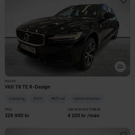
VOLVO
V60 T8 TE R-Design
Linköping
2020
9871 mil
Hybrid el/bensin
PRIS
LÅN MED RESTVÄRDE
329 900
kr
4 100
kr /mån