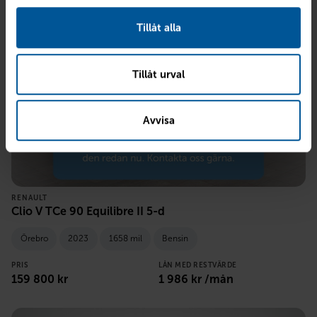
Tillåt alla
Tillåt urval
Avvisa
RENAULT
Clio V TCe 90 Equilibre II 5-d
Örebro
2023
1658 mil
Bensin
PRIS
LÅN MED RESTVÄRDE
159 800
kr
1 986
kr /mån