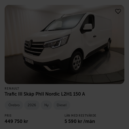
RENAULT
Trafic III Skåp PhII Nordic L2H1 150 A
Örebro
2026
Ny
Diesel
PRIS
LÅN MED RESTVÄRDE
449 750
kr
5 590
kr /mån