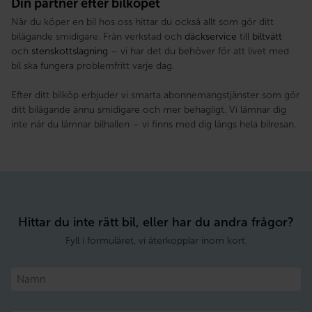
Din partner efter bilköpet
När du köper en bil hos oss hittar du också allt som gör ditt
bilägande smidigare. Från verkstad och
däckservice
till
biltvätt
och
stenskottslagning
– vi har det du behöver för att livet med
bil ska fungera problemfritt varje dag.
Efter ditt bilköp erbjuder vi smarta abonnemangstjänster som gör
ditt bilägande ännu smidigare och mer behagligt. Vi lämnar dig
inte när du lämnar bilhallen – vi finns med dig längs hela bilresan.
Hittar du inte rätt bil, eller har du andra frågor?
Fyll i formuläret, vi återkopplar inom kort.
Namn