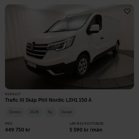
RENAULT
Trafic III Skåp PhII Nordic L2H1 150 A
Örebro
2026
Ny
Diesel
PRIS
LÅN MED RESTVÄRDE
449 750
kr
5 590
kr /mån