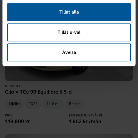
Tillåt alla
Tillåt urval
Avvisa
RENAULT
Clio V TCe 90 Equilibre II 5-d
Mjölby
2023
1118 mil
Bensin
PRIS
LÅN MED RESTVÄRDE
149 800
kr
1 862
kr /mån