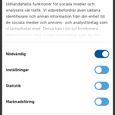
tillhandahålla funktioner för sociala medier och
analysera vår trafik. Vi vidarebefordrar även sådana
identifierare och annan information från din enhet till
de sociala medier och annons- och analysföretag som
vi samarbetar med. Dessa kan i sin tur kombinera
informationen med annan information som du har
tillhandahållit eller som de har samlat in när du har
använt deras tjänster.
Samtyckesval
Nödvändig
Inställningar
RENAULT
Clio V TCe 90 Equilibre II 5-d
Statistik
Örebro
2023
1658 mil
Bensin
PRIS
LÅN MED RESTVÄRDE
Marknadsföring
159 800
kr
1 986
kr /mån