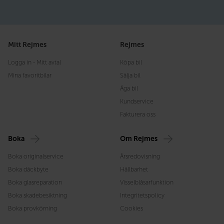
Mitt Rejmes
Rejmes
Logga in - Mitt avtal
Köpa bil
Mina favoritbilar
Sälja bil
Äga bil
Kundservice
Fakturera oss
Boka
Om Rejmes
Boka originalservice
Årsredovisning
Boka däckbyte
Hållbarhet
Boka glasreparation
Visselblåsarfunktion
Boka skadebesiktning
Integritetspolicy
Boka provkörning
Cookies