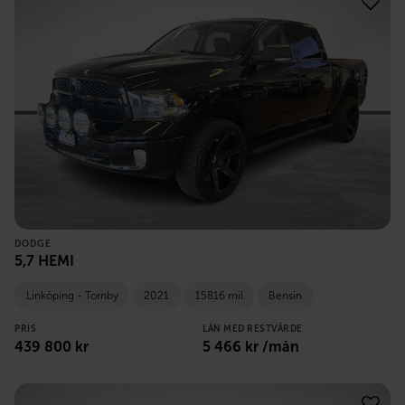
DODGE
5,7 HEMI
Linköping - Tornby
2021
15816 mil
Bensin
PRIS
LÅN MED RESTVÄRDE
439 800
kr
5 466
kr /mån