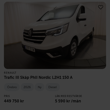
RENAULT
Trafic III Skåp PhII Nordic L2H1 150 A
Örebro
2026
Ny
Diesel
PRIS
LÅN MED RESTVÄRDE
449 750
kr
5 590
kr /mån