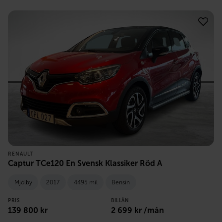
RENAULT
Captur TCe120 En Svensk Klassiker Röd A
Mjölby
2017
4495 mil
Bensin
PRIS
BILLÅN
139 800
kr
2 699
kr /mån