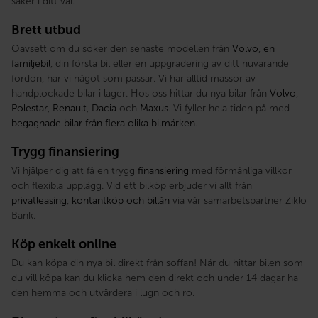
säker i ditt val.
Brett utbud
Oavsett om du söker den senaste modellen från
Volvo
,
en
familjebil
, din första bil eller en uppgradering av ditt nuvarande
fordon, har vi något som passar. Vi har alltid massor av
handplockade bilar i lager. Hos oss hittar du nya bilar från
Volvo
,
Polestar
,
Renault
,
Dacia
och
Maxus
. Vi fyller hela tiden på med
begagnade bilar från flera olika bilmärken
.
Trygg finansiering
Vi hjälper dig att få en trygg
finansiering
med förmånliga villkor
och flexibla upplägg. Vid ett bilköp erbjuder vi allt från
privatleasing
,
kontantköp och billån
via vår samarbetspartner Ziklo
Bank.
Köp enkelt online
Du kan köpa din nya bil direkt från soffan! När du hittar bilen som
du vill köpa kan du klicka hem den direkt och under 14 dagar ha
den hemma och utvärdera i lugn och ro.