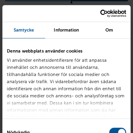
Kontantinsats
kr
Samtycke
Information
Om
Avbetalningstid
Denna webbplats använder cookies
Vi använder enhetsidentifierare för att anpassa
innehållet och annonserna till användarna,
tillhandahålla funktioner för sociala medier och
Sammanfattning
analysera vår trafik. Vi vidarebefordrar även sådana
identifierare och annan information från din enhet till
Kontantinstats
87 784 kr
de sociala medier och annons- och analysföretag som
Avbetalningstid
36 mån
vi samarbetar med. Dessa kan i sin tur kombinera
Ränta
7.4%
informationen med annan information som du har
Restskuld 50%
212 450 kr
tillhandahållit eller som de har samlat in när du har
Månadskostnad
använt deras tjänster.
Samtyckesval
Nödvändig