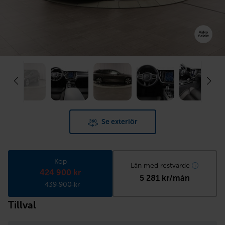
Se exteriör
Köp
Lån med restvärde
424 900 kr
5 281 kr/mån
439 900 kr
Tillval