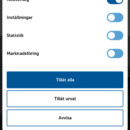
5 281 kr/mån
Inställningar
Statistik
Marknadsföring
Tillåt alla
Värdera bilen kostnadsfritt
Snabb värdering för en första uppskattning av vad din bil är
värd.
Tillåt urval
Avvisa
Värdera din bil