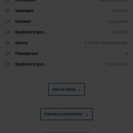
Drivmedel
Hybrid el/bensin
Växellåda
Automat
Drivaxel
Fyrhjulsdrift
Registreringsn...
GGR67F
Kaross
5 dörrar Herrgårdsvagn
Passagerare
4
Registreringsd...
2024-06-13
Visa all fakta
Hämta produktblad