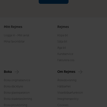
Mitt Rejmes
Rejmes
Logga in - Mitt avtal
Köpa bil
Mina favoritbilar
Sälja bil
Äga bil
Kundservice
Fakturera oss
Boka
Om Rejmes
Boka originalservice
Årsredovisning
Boka däckbyte
Hållbarhet
Boka glasreparation
Visselblåsarfunktion
Boka skadebesiktning
Integritetspolicy
Boka provkörning
Cookies