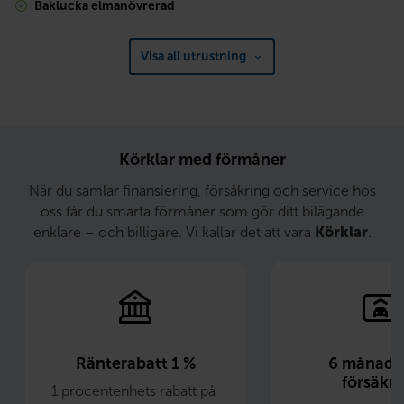
Baklucka elmanövrerad
Visa all utrustning
Körklar med förmåner
När du samlar finansiering, försäkring och service hos
oss får du smarta förmåner som gör ditt bilägande
enklare – och billigare. Vi kallar det att vara
Körklar
.
Ränterabatt 1 %
6 månader 
försäkri
1 procentenhets rabatt på 