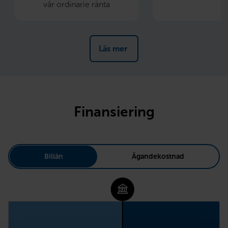
vår ordinarie ränta
Läs mer 
Finansiering
Billån
Ägandekostnad