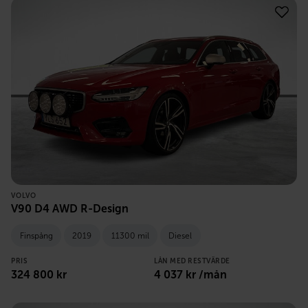
VOLVO
V90 D4 AWD R-Design
Finspång
2019
11300 mil
Diesel
PRIS
LÅN MED RESTVÄRDE
324 800
kr
4 037
kr /mån