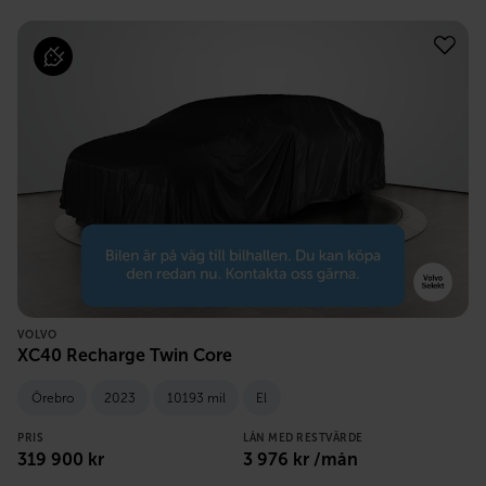
VOLVO
XC40 Recharge Twin Core
Örebro
2023
10193 mil
El
PRIS
LÅN MED RESTVÄRDE
319 900
kr
3 976
kr /mån