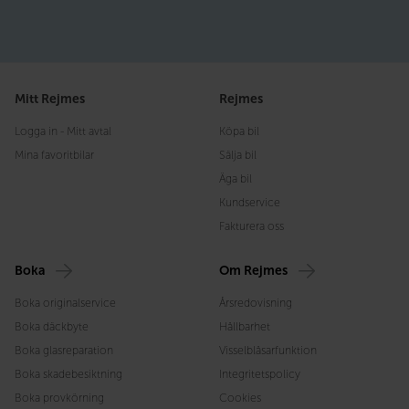
Mitt Rejmes
Rejmes
Logga in - Mitt avtal
Köpa bil
Mina favoritbilar
Sälja bil
Äga bil
Kundservice
Fakturera oss
Boka
Om Rejmes
Boka originalservice
Årsredovisning
Boka däckbyte
Hållbarhet
Boka glasreparation
Visselblåsarfunktion
Boka skadebesiktning
Integritetspolicy
Boka provkörning
Cookies