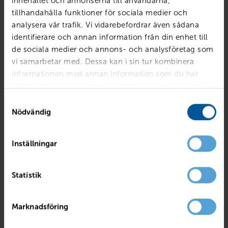
innehållet och annonserna till användarna,
tillhandahålla funktioner för sociala medier och
analysera vår trafik. Vi vidarebefordrar även sådana
identifierare och annan information från din enhet till
de sociala medier och annons- och analysföretag som
vi samarbetar med. Dessa kan i sin tur kombinera
informationen med annan information som du har
tillhandahållit eller som de har samlat in när du har
använt deras tjänster.
Samtyckesval
Nödvändig
Inställningar
RENAULT
Captur TCe120 En Svensk Klassiker Röd A
Statistik
Mjölby
2017
4495 mil
Bensin
PRIS
BILLÅN
Marknadsföring
139 800
kr
2 699
kr /mån