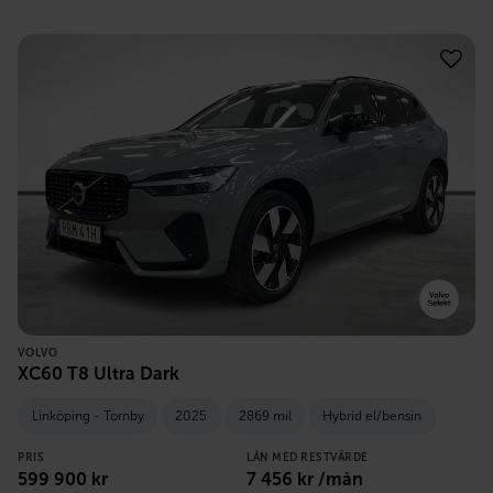
VOLVO
XC60 T8 Ultra Dark
Linköping - Tornby
2025
2869 mil
Hybrid el/bensin
PRIS
LÅN MED RESTVÄRDE
599 900
kr
7 456
kr /mån