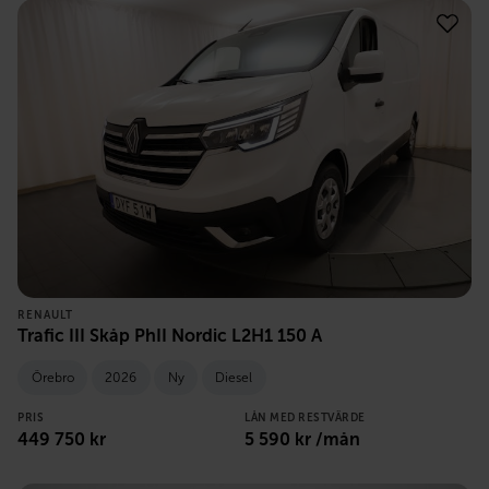
RENAULT
Trafic III Skåp PhII Nordic L2H1 150 A
Örebro
2026
Ny
Diesel
PRIS
LÅN MED RESTVÄRDE
449 750
kr
5 590
kr /mån