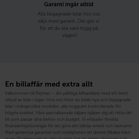
Garanti ingår alltid 
Alla begagnade bilar hos oss 
säljs med garanti. Det gör vi 
för att du ska vara trygg på 
vägen!
En billaffär med extra allt
Välkommen till Rejmes – din pålitliga bilhandlare med ett brett
utbud av bilar i lager. Hos oss hittar du både nya och begagnade
bilar i många olika modeller, alla noggrant kontrollerade för
högsta kvalitet. Våra specialiserade säljare hjälper dig att hitta rätt
bil som passar dina behov och budget. Vi erbjuder flexibla
finansieringslösningar för att göra ditt bilköp enkelt och bekvämt.
Med generösa garantier och möjligheten att lämna tillbaka bilen
inom 30 dagar om du inte är nöjd, kan du känna dig trygg och