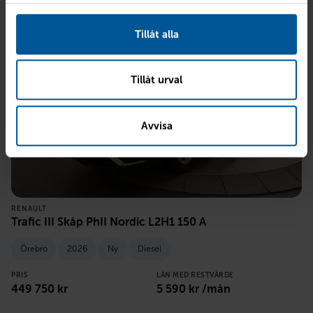
Tillåt alla
Tillåt urval
Avvisa
RENAULT
Trafic III Skåp PhII Nordic L2H1 150 A
Örebro
2026
Ny
Diesel
PRIS
LÅN MED RESTVÄRDE
449 750
kr
5 590
kr /mån