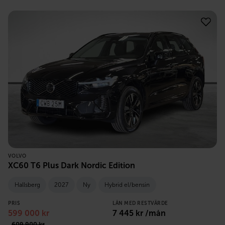
VOLVO
XC60 T6 Plus Dark Nordic Edition
Hallsberg
2027
Ny
Hybrid el/bensin
PRIS
LÅN MED RESTVÄRDE
599 000
kr
7 445
kr /mån
609 900
kr