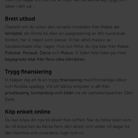
säker i ditt val.
Brett utbud
Oavsett om du söker den senaste modellen från
Volvo
,
en
familjebil
, din första bil eller en uppgradering av ditt nuvarande
fordon, har vi något som passar. Vi har alltid massor av
handplockade bilar i lager. Hos oss hittar du nya bilar från
Volvo
,
Polestar
,
Renault
,
Dacia
och
Maxus
. Vi fyller hela tiden på med
begagnade bilar från flera olika bilmärken
.
Trygg finansiering
Vi hjälper dig att få en trygg
finansiering
med förmånliga villkor
och flexibla upplägg. Vid ett bilköp erbjuder vi allt från
privatleasing
,
kontantköp och billån
via vår samarbetspartner Ziklo
Bank.
Köp enkelt online
Du kan köpa din nya bil direkt från soffan! När du hittar bilen som
du vill köpa kan du klicka hem den direkt och under 14 dagar ha
den hemma och utvärdera i lugn och ro.