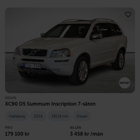
VOLVO
XC90 D5 Summum Inscription 7-säten
Hallsberg
2014
18116 mil
Diesel
PRIS
BILLÅN
179 100
kr
3 458
kr /mån