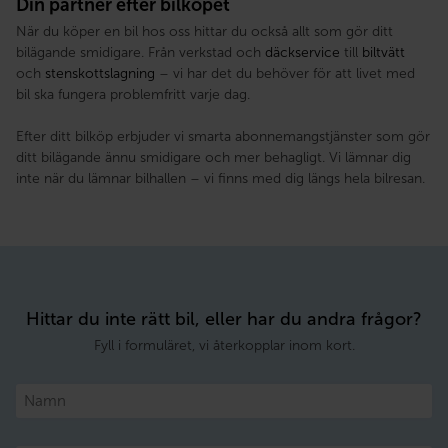
Din partner efter bilköpet
När du köper en bil hos oss hittar du också allt som gör ditt
bilägande smidigare. Från verkstad och
däckservice
till
biltvätt
och
stenskottslagning
– vi har det du behöver för att livet med
bil ska fungera problemfritt varje dag.
Efter ditt bilköp erbjuder vi smarta abonnemangstjänster som gör
ditt bilägande ännu smidigare och mer behagligt. Vi lämnar dig
inte när du lämnar bilhallen – vi finns med dig längs hela bilresan.
Hittar du inte rätt bil, eller har du andra frågor?
Fyll i formuläret, vi återkopplar inom kort.
Namn