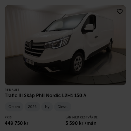
RENAULT
Trafic III Skåp PhII Nordic L2H1 150 A
Örebro
2026
Ny
Diesel
PRIS
LÅN MED RESTVÄRDE
449 750
kr
5 590
kr /mån