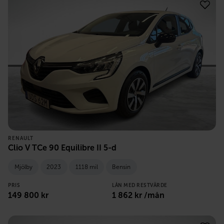
RENAULT
Clio V TCe 90 Equilibre II 5-d
Mjölby
2023
1118 mil
Bensin
PRIS
LÅN MED RESTVÄRDE
149 800
kr
1 862
kr /mån