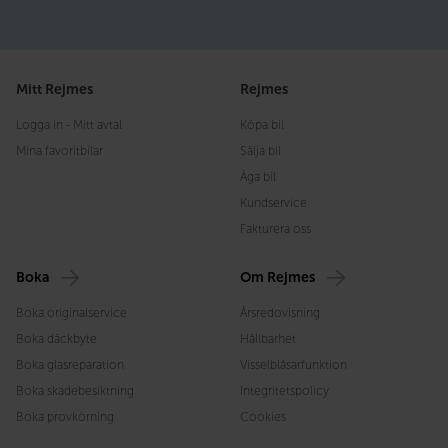
Mitt Rejmes
Rejmes
Logga in - Mitt avtal
Köpa bil
Mina favoritbilar
Sälja bil
Äga bil
Kundservice
Fakturera oss
Boka
Om Rejmes
Boka originalservice
Årsredovisning
Boka däckbyte
Hållbarhet
Boka glasreparation
Visselblåsarfunktion
Boka skadebesiktning
Integritetspolicy
Boka provkörning
Cookies