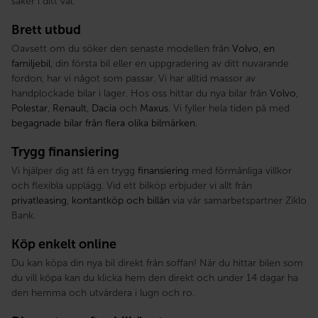
säker i ditt val.
Brett utbud
Oavsett om du söker den senaste modellen från
Volvo
,
en
familjebil
, din första bil eller en uppgradering av ditt nuvarande
fordon, har vi något som passar. Vi har alltid massor av
handplockade bilar i lager. Hos oss hittar du nya bilar från
Volvo
,
Polestar
,
Renault
,
Dacia
och
Maxus
. Vi fyller hela tiden på med
begagnade bilar från flera olika bilmärken
.
Trygg finansiering
Vi hjälper dig att få en trygg
finansiering
med förmånliga villkor
och flexibla upplägg. Vid ett bilköp erbjuder vi allt från
privatleasing
,
kontantköp och billån
via vår samarbetspartner Ziklo
Bank.
Köp enkelt online
Du kan köpa din nya bil direkt från soffan! När du hittar bilen som
du vill köpa kan du klicka hem den direkt och under 14 dagar ha
den hemma och utvärdera i lugn och ro.