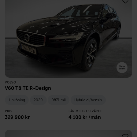
VOLVO
V60 T8 TE R-Design
Linköping
2020
9871 mil
Hybrid el/bensin
PRIS
LÅN MED RESTVÄRDE
329 900
kr
4 100
kr /mån