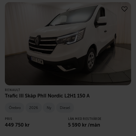
RENAULT
Trafic III Skåp PhII Nordic L2H1 150 A
Örebro
2026
Ny
Diesel
PRIS
LÅN MED RESTVÄRDE
449 750
kr
5 590
kr /mån