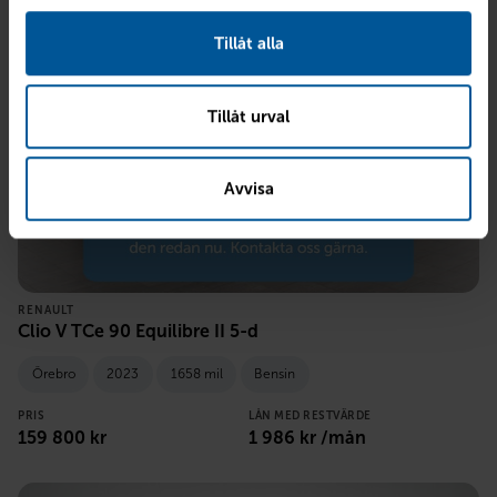
Tillåt alla
Tillåt urval
Avvisa
RENAULT
Clio V TCe 90 Equilibre II 5-d
Örebro
2023
1658 mil
Bensin
PRIS
LÅN MED RESTVÄRDE
159 800
kr
1 986
kr /mån