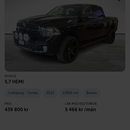
DODGE
5,7 HEMI
Linköping - Tornby
2021
15816 mil
Bensin
PRIS
LÅN MED RESTVÄRDE
439 800
kr
5 466
kr /mån