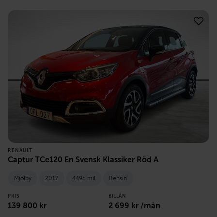
RENAULT
Captur TCe120 En Svensk Klassiker Röd A
Mjölby
2017
4495 mil
Bensin
PRIS
BILLÅN
139 800
kr
2 699
kr /mån