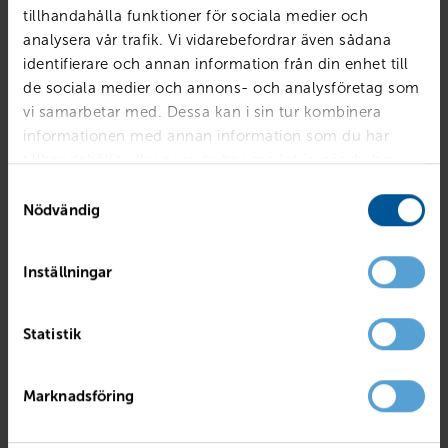
tillhandahålla funktioner för sociala medier och
analysera vår trafik. Vi vidarebefordrar även sådana
identifierare och annan information från din enhet till
de sociala medier och annons- och analysföretag som
vi samarbetar med. Dessa kan i sin tur kombinera
informationen med annan information som du har
tillhandahållit eller som de har samlat in när du har
använt deras tjänster.
Samtyckesval
Nödvändig
Inställningar
AUDI
40 TDI Quattro S Tronic
Statistik
Hallsberg
2023
2686 mil
Diesel
PRIS
LÅN MED RESTVÄRDE
Marknadsföring
489 800
kr
6 088
kr /mån