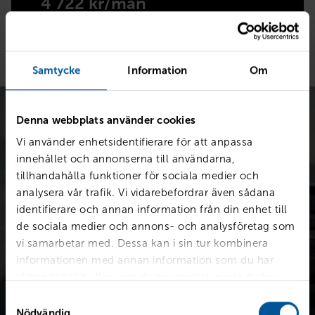
4 722 kr/mån
Samtycke
Information
Om
Denna webbplats använder cookies
Vi använder enhetsidentifierare för att anpassa
innehållet och annonserna till användarna,
tillhandahålla funktioner för sociala medier och
analysera vår trafik. Vi vidarebefordrar även sådana
Värdera bilen kostnadsfritt
identifierare och annan information från din enhet till
Snabb värdering för en första uppskattning av vad din bil är
de sociala medier och annons- och analysföretag som
värd.
vi samarbetar med. Dessa kan i sin tur kombinera
informationen med annan information som du har
tillhandahållit eller som de har samlat in när du har
Värdera din bil
använt deras tjänster.
Samtyckesval
Nödvändig