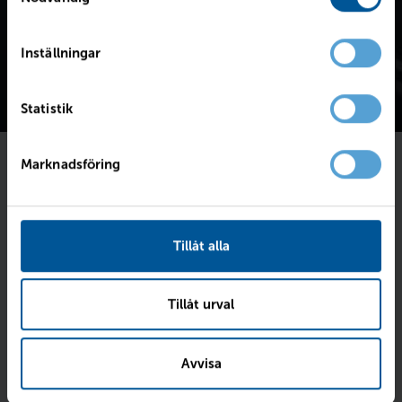
Inställningar
Statistik
Marknadsföring
Föll bilen dig i smaken?
Fyll i dina kontaktuppgifter så skriver vi till dig
senast imorgon.
Tillåt alla
Intresseanmälan för
V90 Cross Country B4 AWD Diesel Plus
med registreringsnummer:
YJJ00M
.
Tillåt urval
Avvisa