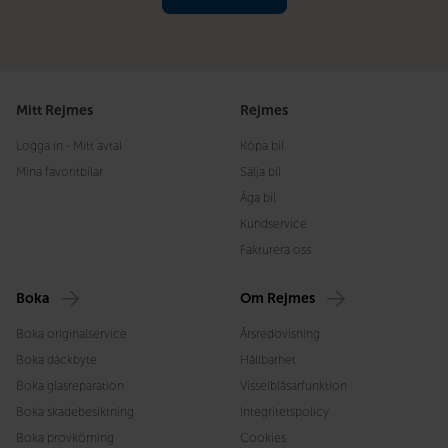
Mitt Rejmes
Rejmes
Logga in - Mitt avtal
Köpa bil
Mina favoritbilar
Sälja bil
Äga bil
Kundservice
Fakturera oss
Boka
Om Rejmes
Boka originalservice
Årsredovisning
Boka däckbyte
Hållbarhet
Boka glasreparation
Visselblåsarfunktion
Boka skadebesiktning
Integritetspolicy
Boka provkörning
Cookies