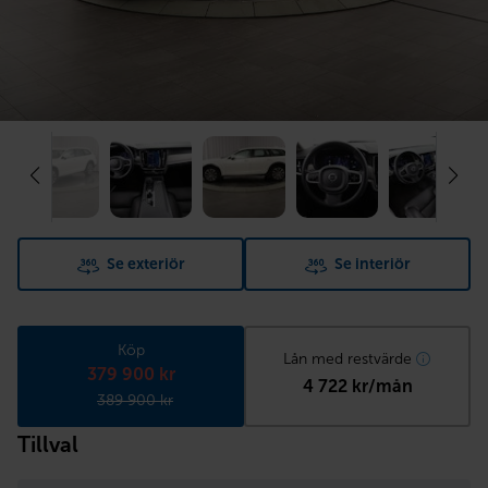
Se exteriör
Se interiör
Köp
Lån med restvärde
379 900 kr
4 722 kr/mån
389 900 kr
Tillval