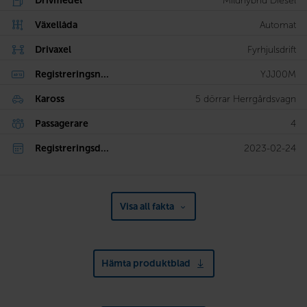
Drivmedel
Mildhybrid Diesel
Växellåda
Automat
Drivaxel
Fyrhjulsdrift
Registreringsn...
YJJ00M
Kaross
5 dörrar Herrgårdsvagn
Passagerare
4
Registreringsd...
2023-02-24
Visa all fakta
Hämta produktblad