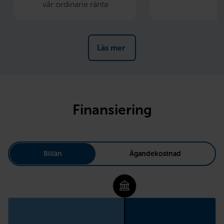
vår ordinarie ränta
Läs mer 
Finansiering
Billån
Ägandekostnad