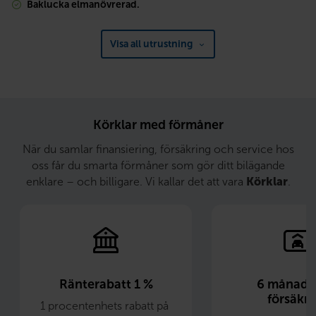
Baklucka elmanövrerad.
Visa all utrustning
Körklar med förmåner
När du samlar finansiering, försäkring och service hos
oss får du smarta förmåner som gör ditt bilägande
enklare – och billigare. Vi kallar det att vara
Körklar
.
Ränterabatt 1 %
6 månader 
försäkri
1 procentenhets rabatt på 