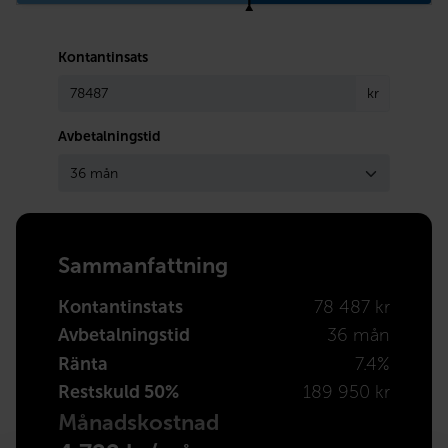
Kontantinsats
kr
Avbetalningstid
Sammanfattning
Kontantinstats
78 487 kr
Avbetalningstid
36 mån
Ränta
7.4%
Restskuld 50%
189 950 kr
Månadskostnad