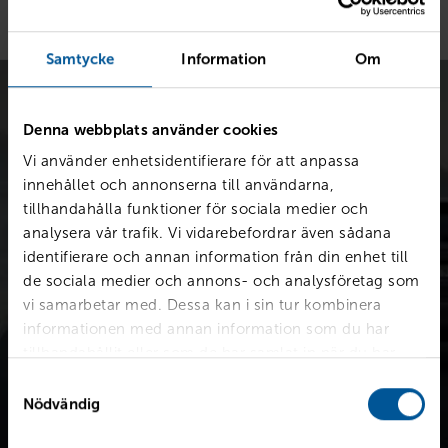
Samtycke
Information
Om
Denna webbplats använder cookies
Vi använder enhetsidentifierare för att anpassa
innehållet och annonserna till användarna,
tillhandahålla funktioner för sociala medier och
Värdera bilen kostnadsfritt
analysera vår trafik. Vi vidarebefordrar även sådana
Snabb värdering för en första uppskattning av vad din bil är
identifierare och annan information från din enhet till
värd.
de sociala medier och annons- och analysföretag som
vi samarbetar med. Dessa kan i sin tur kombinera
informationen med annan information som du har
Värdera din bil
tillhandahållit eller som de har samlat in när du har
använt deras tjänster.
Samtyckesval
Nödvändig