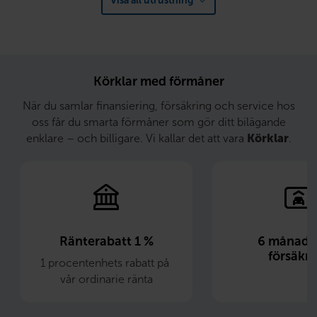
Visa all utrustning
Körklar med förmåner
När du samlar finansiering, försäkring och service hos
oss får du smarta förmåner som gör ditt bilägande
enklare – och billigare. Vi kallar det att vara
Körklar
.
Ränterabatt 1 %
6 månader 
försäkri
1 procentenhets rabatt på 
vår ordinarie ränta