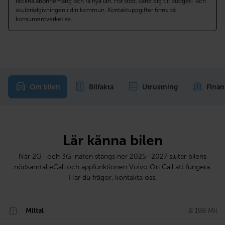
teckna abonnemang och få nya lån. För stöd, vänd dig till budget- och
skuldrådgivningen i din kommun. Kontaktuppgifter finns på
konsumentverket.se.
Om bilen
Bilfakta
Utrustning
Finan
Lär känna bilen
När 2G- och 3G-näten stängs ner 2025–2027 slutar bilens
nödsamtal eCall och appfunktionen Volvo On Call att fungera.
Har du frågor, kontakta oss.
Miltal
8 198 Mil