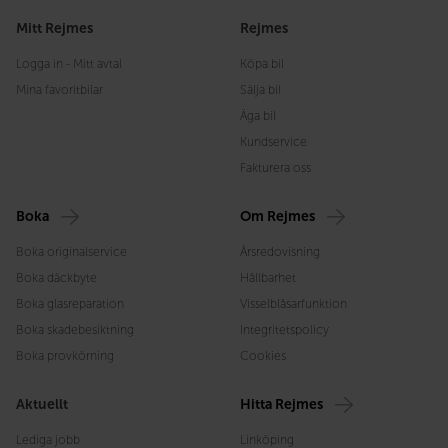
Mitt Rejmes
Rejmes
Logga in - Mitt avtal
Köpa bil
Mina favoritbilar
Sälja bil
Äga bil
Kundservice
Fakturera oss
Boka
Om Rejmes
Boka originalservice
Årsredovisning
Boka däckbyte
Hållbarhet
Boka glasreparation
Visselblåsarfunktion
Boka skadebesiktning
Integritetspolicy
Boka provkörning
Cookies
Aktuellt
Hitta Rejmes
Lediga jobb
Linköping