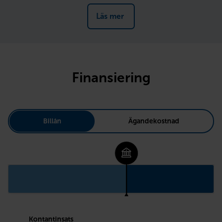
Läs mer 
Finansiering
Billån
Ägandekostnad
Kontantinsats