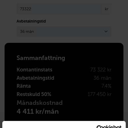
kr
Avbetalningstid
Sammanfattning
Kontantinstats
73 322 kr
Avbetalningstid
36 mån
Ränta
7.4%
Restskuld 50%
177 450 kr
Månadskostnad
4 411 kr/mån