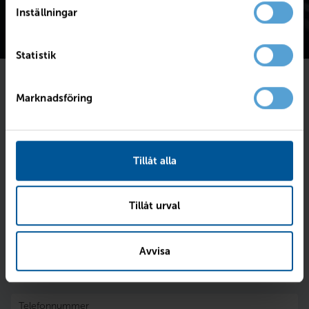
Inställningar
Statistik
Marknadsföring
Föll bilen dig i smaken?
Fyll i dina kontaktuppgifter så skriver vi till dig
senast imorgon.
Tillåt alla
Intresseanmälan för
V90 D4 AWD R-Design
med
registreringsnummer:
NNJ42G
.
Tillåt urval
Avvisa