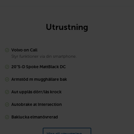
Utrustning
Volvo on Call
Styr funktioner via din smartphone.
20"5-D Spoke MattBlack DC
Armstöd m mugghållare bak
Aut upplås dörr/lås krock
Autobrake at Intersection
Baklucka elmanövrerad