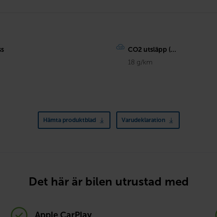
ss
CO2 utsläpp (...
18 g/km
Hämta produktblad
Varudeklaration
Det här är bilen utrustad med
Apple CarPlay