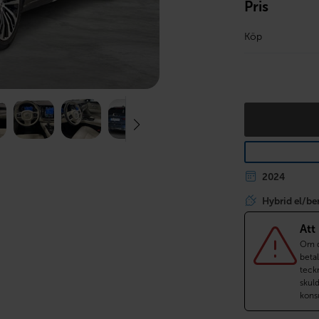
Pris
Köp
2024
Hybrid el/be
Att
Om du
betal
teckn
skul
kons