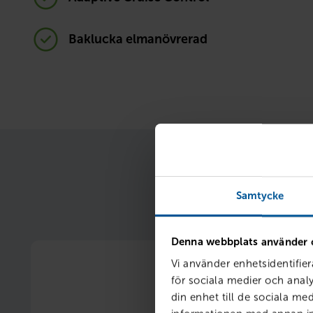
Baklucka elmanövrerad
När du samlar finan
Samtycke
Denna webbplats använder 
Vi använder enhetsidentifier
för sociala medier och analy
din enhet till de sociala m