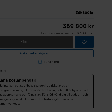
369 800 kr
369 800 kr
Pris utan serviceavtal:
369 800 kr
Köp
Prata med en säljare
12816 mil
nsin
 låna kostar pengar!
 inte kan betala tillbaka skulden i tid riskerar du en
ningsanmärkning. Detta kan leda till svårigheter att få hyra bostad,
a abonnemang och få nya lån. För stöd, vänd dig till budget- och
drådgivningen i din kommun. Kontaktuppgifter finns på
umentverket.se.