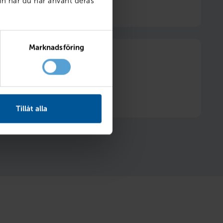
6 månader fri försäkring
in när du har använt deras
Marknadsföring
itt däckhotell två säsonger
Hjulskifte ingår
Tillåt alla