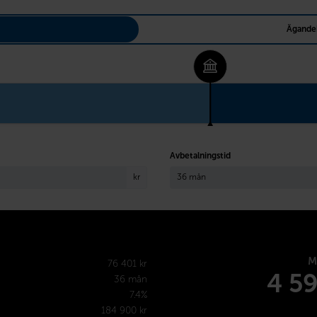
Ägande
Avbetalningstid
kr
M
76 401 kr
4 5
36 mån
7.4%
184 900 kr