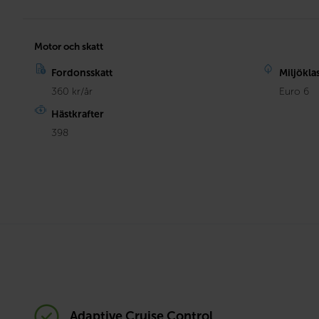
Motor och skatt
Fordonsskatt
Miljökla
360 kr/år
Euro 6
Hästkrafter
398
Adaptive Cruise Control