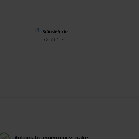
Bränsleförbr...
0.8 l/100km
Automatic emergency brake