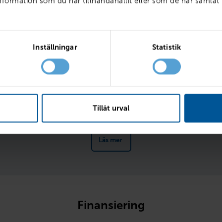
ormation som du har tillhandahållit eller som de har samlat 
ränta
Inställningar
Statistik
l
Fr
Tillåt urval
Läs mer 
Finansiering