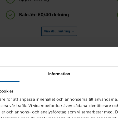
Baksäte 60/40 delning
Visa all utrustning
Körklar med förmåner
siering, försäkring och service hos oss får du smarta förmåner so
Information
enklare – och billigare. Vi kallar det att vara
Körklar
.
cookies
are för att anpassa innehållet och annonserna till användarna,
sera vår trafik. Vi vidarebefordrar även sådana identifierare o
edier och annons- och analysföretag som vi samarbetar med. D