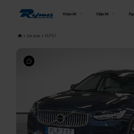
Rejmes
Köpa bil
Sälja bil
Äga
Sök bilar
PLP717