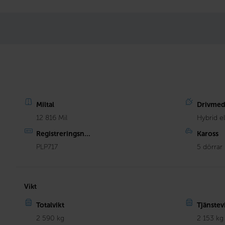
Miltal
Drivmed
12 816 Mil
Hybrid e
Registreringsn...
Kaross
PLP717
5 dörrar
Vikt
Totalvikt
Tjänstev
2 590 kg
2 153 kg