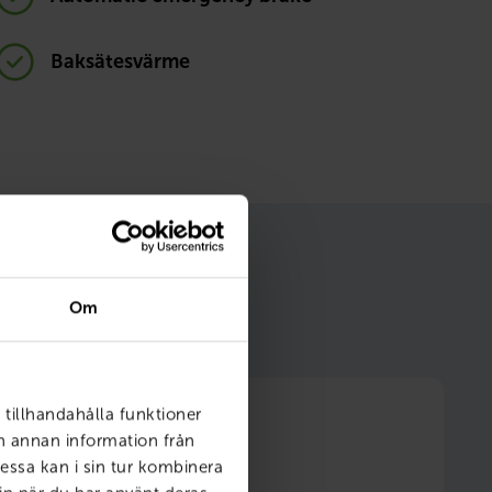
Baksätesvärme
m gör ditt bilägande
Om
 tillhandahålla funktioner
ch annan information från
essa kan i sin tur kombinera