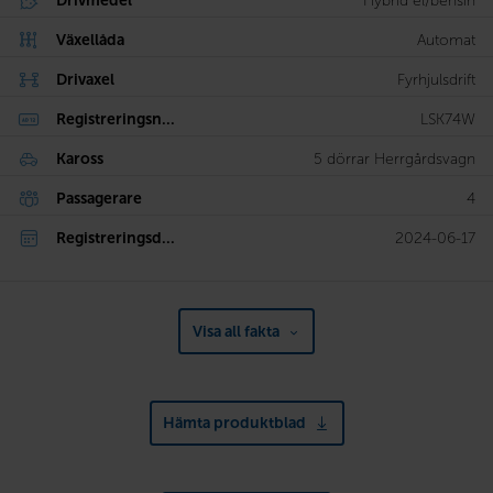
Drivmedel
Hybrid el/bensin
Växellåda
Automat
Drivaxel
Fyrhjulsdrift
Registreringsn...
LSK74W
Kaross
5 dörrar Herrgårdsvagn
Passagerare
4
Registreringsd...
2024-06-17
Visa all fakta
Hämta produktblad