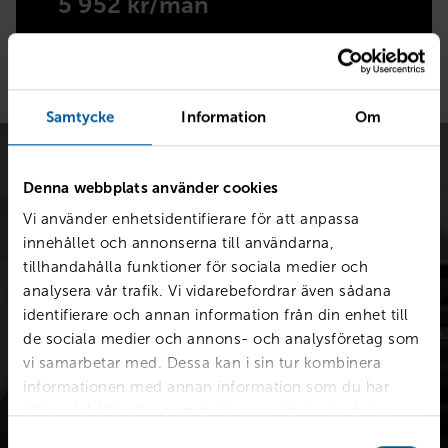
5 952 kr/mån
Samtycke
Information
Om
Denna webbplats använder cookies
Vi använder enhetsidentifierare för att anpassa
innehållet och annonserna till användarna,
tillhandahålla funktioner för sociala medier och
Värdera bilen kostnadsfritt
analysera vår trafik. Vi vidarebefordrar även sådana
Snabb värdering för en första uppskattning av vad din bil är
identifierare och annan information från din enhet till
värd.
de sociala medier och annons- och analysföretag som
vi samarbetar med. Dessa kan i sin tur kombinera
informationen med annan information som du har
tillhandahållit eller som de har samlat in när du har
Värdera din bil
använt deras tjänster.
Samtyckesval