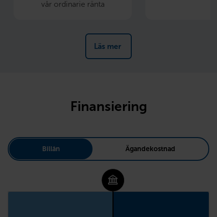
vår ordinarie ränta
Läs mer 
Finansiering
Billån
Ägandekostnad