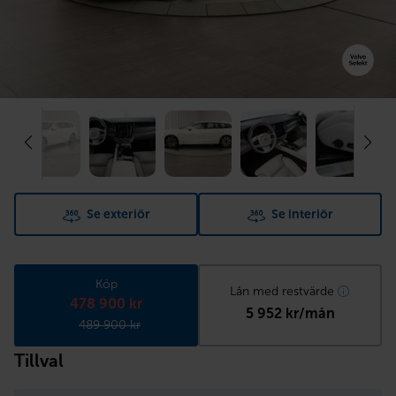
Se exteriör
Se interiör
Köp
Lån med restvärde
478 900 kr
5 952 kr/mån
489 900 kr
Tillval