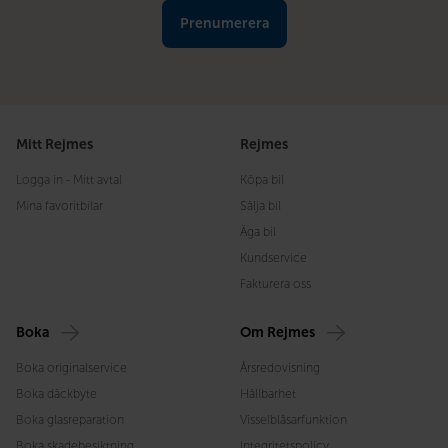
Mitt Rejmes
Rejmes
Logga in - Mitt avtal
Köpa bil
Mina favoritbilar
Sälja bil
Äga bil
Kundservice
Fakturera oss
Boka
Om Rejmes
Boka originalservice
Årsredovisning
Boka däckbyte
Hållbarhet
Boka glasreparation
Visselblåsarfunktion
Boka skadebesiktning
Integritetspolicy