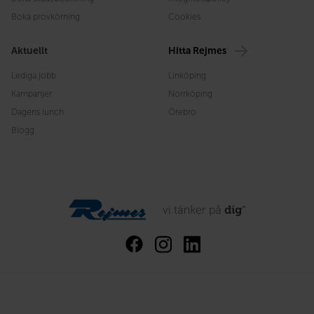
Boka provkörning
Cookies
Aktuellt
Hitta Rejmes
Lediga jobb
Linköping
Kampanjer
Norrköping
Dagens lunch
Örebro
Blogg