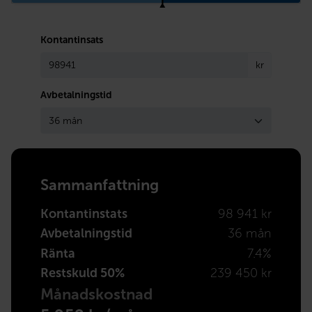
Kontantinsats
kr
Avbetalningstid
Sammanfattning
Kontantinstats
98 941 kr
Avbetalningstid
36 mån
Ränta
7.4%
Restskuld 50%
239 450 kr
Månadskostnad