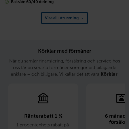
Baksäte 60/40 delning
Visa all utrustning
Körklar med förmåner
När du samlar finansiering, försäkring och service hos
oss får du smarta förmåner som gör ditt bilägande
enklare – och billigare. Vi kallar det att vara
Körklar
.
Ränterabatt 1 %
6 månader 
försäkri
1 procentenhets rabatt på 