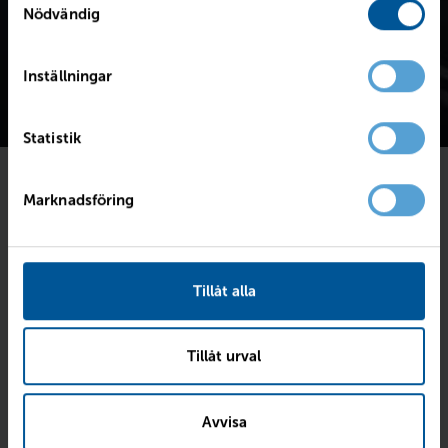
Nödvändig
Inställningar
Statistik
Marknadsföring
Föll bilen dig i smaken?
Fyll i dina kontaktuppgifter så skriver vi till dig
senast imorgon.
Tillåt alla
Intresseanmälan för
V90 T6 Plus Bright
med
registreringsnummer:
LSK74W
.
Tillåt urval
Avvisa