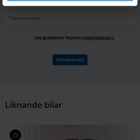
Jag godkänner Rejmes
integritetpolicy
Kontakta mig
Liknande bilar