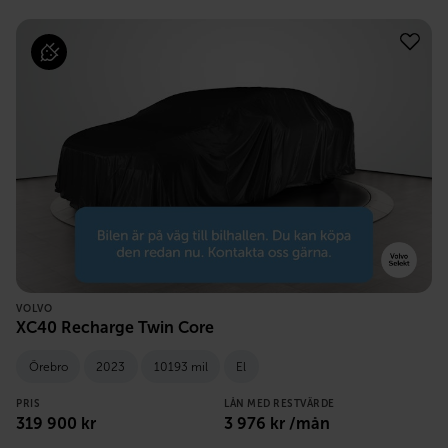
VOLVO
XC40 Recharge Twin Core
Örebro
2023
10193 mil
El
PRIS
LÅN MED RESTVÄRDE
319 900
kr
3 976
kr /mån