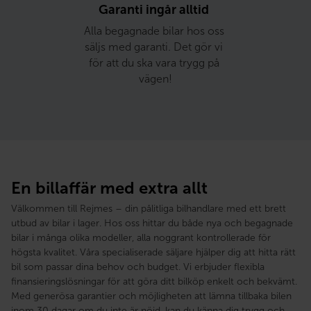
Garanti ingår alltid 
Alla begagnade bilar hos oss 
säljs med garanti. Det gör vi 
för att du ska vara trygg på 
vägen!
En billaffär med extra allt
Välkommen till Rejmes – din pålitliga bilhandlare med ett brett
utbud av bilar i lager. Hos oss hittar du både nya och begagnade
bilar i många olika modeller, alla noggrant kontrollerade för
högsta kvalitet. Våra specialiserade säljare hjälper dig att hitta rätt
bil som passar dina behov och budget. Vi erbjuder flexibla
finansieringslösningar för att göra ditt bilköp enkelt och bekvämt.
Med generösa garantier och möjligheten att lämna tillbaka bilen
inom 30 dagar om du inte är nöjd, kan du känna dig trygg och