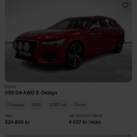
VOLVO
V90 D4 AWD R-Design
Finspång
2019
11300 mil
Diesel
PRIS
LÅN MED RESTVÄRDE
324 800
kr
4 037
kr /mån