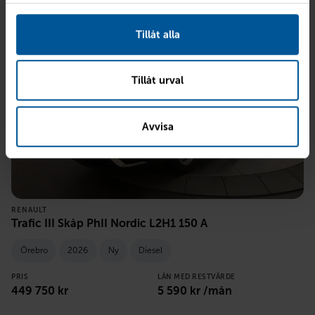
Tillåt alla
Tillåt urval
Avvisa
RENAULT
Trafic III Skåp PhII Nordic L2H1 150 A
Örebro
2026
Ny
Diesel
PRIS
LÅN MED RESTVÄRDE
449 750
kr
5 590
kr /mån