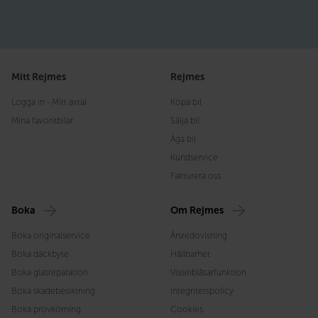
Mitt Rejmes
Rejmes
Logga in - Mitt avtal
Köpa bil
Mina favoritbilar
Sälja bil
Äga bil
Kundservice
Fakturera oss
Boka
Om Rejmes
Boka originalservice
Årsredovisning
Boka däckbyte
Hållbarhet
Boka glasreparation
Visselblåsarfunktion
Boka skadebesiktning
Integritetspolicy
Boka provkörning
Cookies