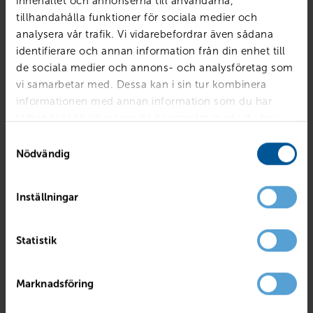
innehållet och annonserna till användarna,
tillhandahålla funktioner för sociala medier och
analysera vår trafik. Vi vidarebefordrar även sådana
identifierare och annan information från din enhet till
de sociala medier och annons- och analysföretag som
vi samarbetar med. Dessa kan i sin tur kombinera
informationen med annan information som du har
tillhandahållit eller som de har samlat in när du har
använt deras tjänster.
Samtyckesval
Nödvändig
Inställningar
RENAULT
Captur TCe120 En Svensk Klassiker Röd A
Statistik
Mjölby
2017
4495 mil
Bensin
PRIS
BILLÅN
Marknadsföring
139 800
kr
2 699
kr /mån