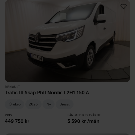
RENAULT
Trafic III Skåp PhII Nordic L2H1 150 A
Örebro
2026
Ny
Diesel
PRIS
LÅN MED RESTVÄRDE
449 750
kr
5 590
kr /mån