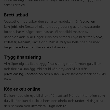
säker i ditt val.
Brett utbud
Oavsett om du söker den senaste modellen från
Volvo
,
en
familjebil
, din första bil eller en uppgradering av ditt nuvarande
fordon, har vi något som passar. Vi har alltid massor av
handplockade bilar i lager. Hos oss hittar du nya bilar från
Volvo
,
Polestar
,
Renault
,
Dacia
och
Maxus
. Vi fyller hela tiden på med
begagnade bilar från flera olika bilmärken
.
Trygg finansiering
Vi hjälper dig att få en trygg
finansiering
med förmånliga villkor
och flexibla upplägg. Vid ett bilköp erbjuder vi allt från
privatleasing
,
kontantköp och billån
via vår samarbetspartner Ziklo
Bank.
Köp enkelt online
Du kan köpa din nya bil direkt från soffan! När du hittar bilen som
du vill köpa kan du klicka hem den direkt och under 14 dagar ha
den hemma och utvärdera i lugn och ro.