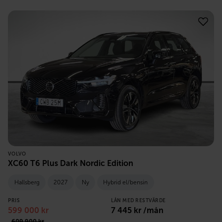
VOLVO
XC60 T6 Plus Dark Nordic Edition
Hallsberg
2027
Ny
Hybrid el/bensin
PRIS
LÅN MED RESTVÄRDE
599 000
kr
7 445
kr /mån
609 900
kr