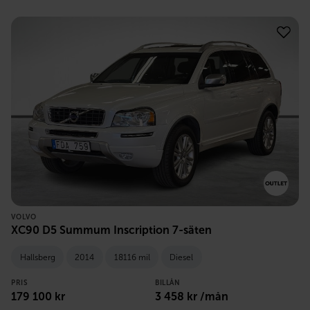
VOLVO
XC90 D5 Summum Inscription 7-säten
Hallsberg
2014
18116 mil
Diesel
PRIS
BILLÅN
179 100
kr
3 458
kr /mån