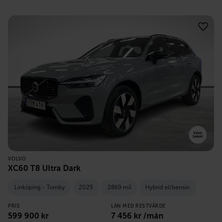
VOLVO
XC60 T8 Ultra Dark
Linköping - Tornby
2025
2869 mil
Hybrid el/bensin
PRIS
LÅN MED RESTVÄRDE
599 900
kr
7 456
kr /mån