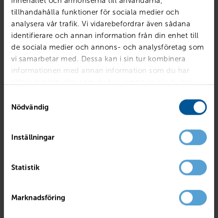
innehållet och annonserna till användarna,
tillhandahålla funktioner för sociala medier och
analysera vår trafik. Vi vidarebefordrar även sådana
identifierare och annan information från din enhet till
de sociala medier och annons- och analysföretag som
vi samarbetar med. Dessa kan i sin tur kombinera
informationen med annan information som du har
tillhandahållit eller som de har samlat in när du har
använt deras tjänster.
Samtyckesval
Nödvändig
Inställningar
RENAULT
Captur TCe120 En Svensk Klassiker Röd A
Statistik
Mjölby
2017
4495 mil
Bensin
PRIS
BILLÅN
Marknadsföring
139 800
kr
2 699
kr /mån