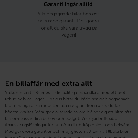
Garanti ingår alltid 
Alla begagnade bilar hos oss 
säljs med garanti. Det gör vi 
för att du ska vara trygg på 
vägen!
En billaffär med extra allt
Välkommen till Rejmes – din pålitliga bilhandlare med ett brett
utbud av bilar i lager. Hos oss hittar du både nya och begagnade
bilar i många olika modeller, alla noggrant kontrollerade för
högsta kvalitet. Våra specialiserade säljare hjälper dig att hitta rätt
bil som passar dina behov och budget. Vi erbjuder flexibla
finansieringslösningar för att göra ditt bilköp enkelt och bekvämt.
Med generösa garantier och möjligheten att lämna tillbaka bilen
inom 30 dagar om du inte är nöjd, kan du känna dig trygg och