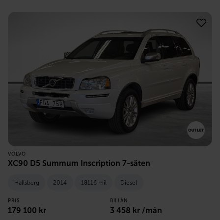
VOLVO
XC90 D5 Summum Inscription 7-säten
Hallsberg
2014
18116 mil
Diesel
PRIS
BILLÅN
179 100
kr
3 458
kr /mån