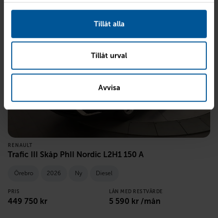
Tillåt alla
Tillåt urval
Avvisa
RENAULT
Trafic III Skåp PhII Nordic L2H1 150 A
Örebro
2026
Ny
Diesel
PRIS
LÅN MED RESTVÄRDE
449 750
kr
5 590
kr /mån