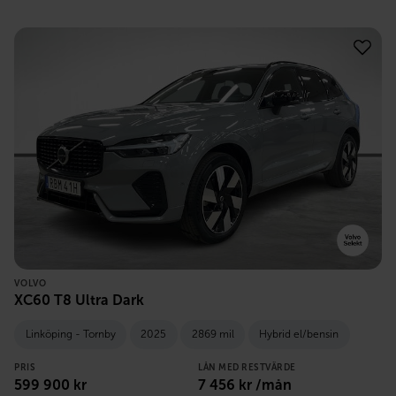
VOLVO
XC60 T8 Ultra Dark
Linköping - Tornby
2025
2869 mil
Hybrid el/bensin
PRIS
LÅN MED RESTVÄRDE
599 900
kr
7 456
kr /mån