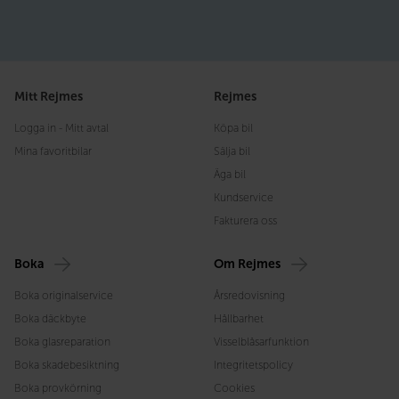
Mitt Rejmes
Rejmes
Logga in - Mitt avtal
Köpa bil
Mina favoritbilar
Sälja bil
Äga bil
Kundservice
Fakturera oss
Boka
Om Rejmes
Boka originalservice
Årsredovisning
Boka däckbyte
Hållbarhet
Boka glasreparation
Visselblåsarfunktion
Boka skadebesiktning
Integritetspolicy
Boka provkörning
Cookies