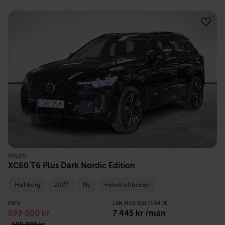
VOLVO
XC60 T6 Plus Dark Nordic Edition
Hallsberg
2027
Ny
Hybrid el/bensin
PRIS
LÅN MED RESTVÄRDE
599 000
kr
7 445
kr /mån
609 900
kr