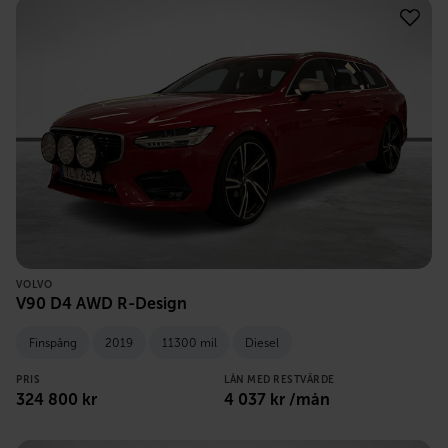
VOLVO
V90 D4 AWD R-Design
Finspång
2019
11300 mil
Diesel
PRIS
LÅN MED RESTVÄRDE
324 800
kr
4 037
kr /mån