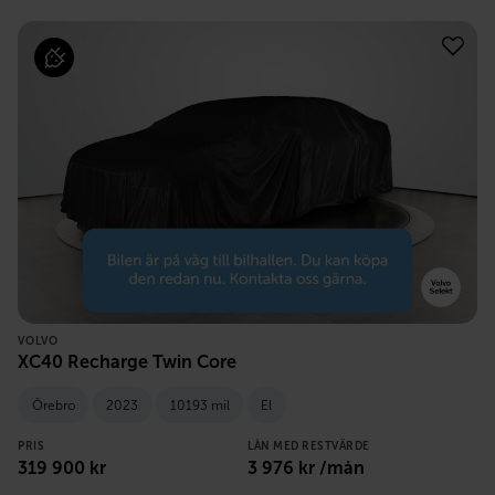
VOLVO
XC40 Recharge Twin Core
Örebro
2023
10193 mil
El
PRIS
LÅN MED RESTVÄRDE
319 900
kr
3 976
kr /mån