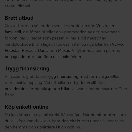
säker i ditt val.
Brett utbud
Oavsett om du söker den senaste modellen från
Volvo
,
en
familjebil
, din första bil eller en uppgradering av ditt nuvarande
fordon, har vi något som passar. Vi har alltid massor av
handplockade bilar i lager. Hos oss hittar du nya bilar från
Volvo
,
Polestar
,
Renault
,
Dacia
och
Maxus
. Vi fyller hela tiden på med
begagnade bilar från flera olika bilmärken
.
Trygg finansiering
Vi hjälper dig att få en trygg
finansiering
med förmånliga villkor
och flexibla upplägg. Vid ett bilköp erbjuder vi allt från
privatleasing
,
kontantköp och billån
via vår samarbetspartner Ziklo
Bank.
Köp enkelt online
Du kan köpa din nya bil direkt från soffan! När du hittar bilen som
du vill köpa kan du klicka hem den direkt och under 14 dagar ha
den hemma och utvärdera i lugn och ro.