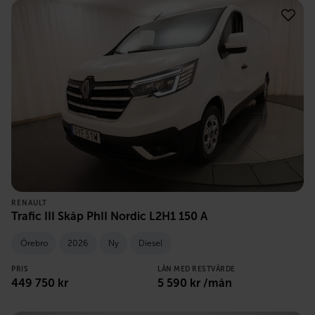
RENAULT
Trafic III Skåp PhII Nordic L2H1 150 A
Örebro
2026
Ny
Diesel
PRIS
LÅN MED RESTVÄRDE
449 750
kr
5 590
kr /mån