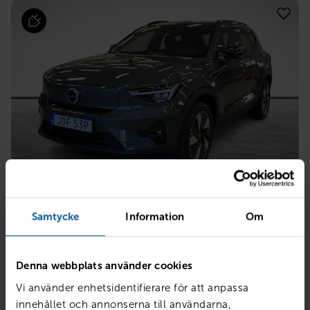
VOLVO
EX40 Single Motor ExtendedRange Plus SE
Samtycke
Information
Om
Linköping
2027
Ny
El
Denna webbplats använder cookies
PRIS
LÅN MED RESTVÄRDE
569 900
kr
7 083
kr /mån
Vi använder enhetsidentifierare för att anpassa
innehållet och annonserna till användarna,