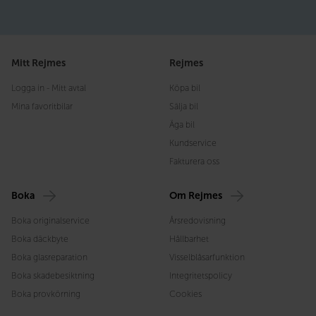
Mitt Rejmes
Rejmes
Logga in - Mitt avtal
Köpa bil
Mina favoritbilar
Sälja bil
Äga bil
Kundservice
Fakturera oss
Boka
Om Rejmes
Boka originalservice
Årsredovisning
Boka däckbyte
Hållbarhet
Boka glasreparation
Visselblåsarfunktion
Boka skadebesiktning
Integritetspolicy
Boka provkörning
Cookies