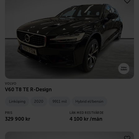
VOLVO
V60 T8 TE R-Design
Linköping
2020
9911 mil
Hybrid el/bensin
PRIS
LÅN MED RESTVÄRDE
329 900
kr
4 100
kr /mån