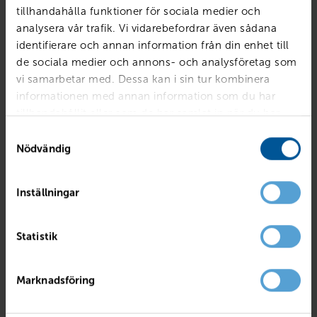
tillhandahålla funktioner för sociala medier och
analysera vår trafik. Vi vidarebefordrar även sådana
identifierare och annan information från din enhet till
de sociala medier och annons- och analysföretag som
vi samarbetar med. Dessa kan i sin tur kombinera
informationen med annan information som du har
tillhandahållit eller som de har samlat in när du har
använt deras tjänster.
Samtyckesval
Nödvändig
Inställningar
VOLVO
XC90 Recharge T8 R-Des Pro Edt 7-säten
Statistik
Åtvidaberg
2022
12345 mil
Hybrid el/bensin
PRIS
LÅN MED RESTVÄRDE
Marknadsföring
539 800
kr
6 709
kr /mån