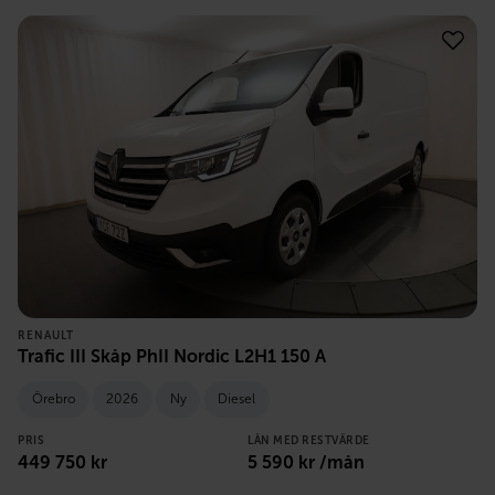
RENAULT
Trafic III Skåp PhII Nordic L2H1 150 A
Örebro
2026
Ny
Diesel
PRIS
LÅN MED RESTVÄRDE
449 750
kr
5 590
kr /mån