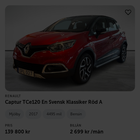
RENAULT
Captur TCe120 En Svensk Klassiker Röd A
Mjölby
2017
4495 mil
Bensin
PRIS
BILLÅN
139 800
kr
2 699
kr /mån