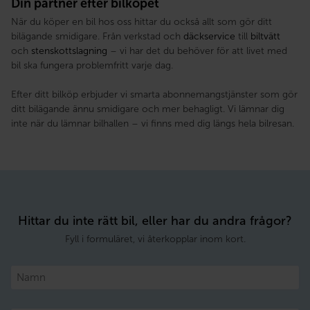
Din partner efter bilköpet
När du köper en bil hos oss hittar du också allt som gör ditt
bilägande smidigare. Från verkstad och
däckservice
till
biltvätt
och
stenskottslagning
– vi har det du behöver för att livet med
bil ska fungera problemfritt varje dag.
Efter ditt bilköp erbjuder vi smarta abonnemangstjänster som gör
ditt bilägande ännu smidigare och mer behagligt. Vi lämnar dig
inte när du lämnar bilhallen – vi finns med dig längs hela bilresan.
Hittar du inte rätt bil, eller har du andra frågor?
Fyll i formuläret, vi återkopplar inom kort.
Namn