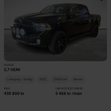
DODGE
5,7 HEMI
Linköping - Tornby
2021
15816 mil
Bensin
PRIS
LÅN MED RESTVÄRDE
439 800
kr
5 466
kr /mån