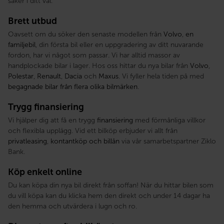
säker i ditt val.
Brett utbud
Oavsett om du söker den senaste modellen från
Volvo
,
en
familjebil
, din första bil eller en uppgradering av ditt nuvarande
fordon, har vi något som passar. Vi har alltid massor av
handplockade bilar i lager. Hos oss hittar du nya bilar från
Volvo
,
Polestar
,
Renault
,
Dacia
och
Maxus
. Vi fyller hela tiden på med
begagnade bilar från flera olika bilmärken
.
Trygg finansiering
Vi hjälper dig att få en trygg
finansiering
med förmånliga villkor
och flexibla upplägg. Vid ett bilköp erbjuder vi allt från
privatleasing
,
kontantköp och billån
via vår samarbetspartner Ziklo
Bank.
Köp enkelt online
Du kan köpa din nya bil direkt från soffan! När du hittar bilen som
du vill köpa kan du klicka hem den direkt och under 14 dagar ha
den hemma och utvärdera i lugn och ro.