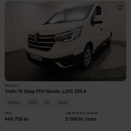
RENAULT
Trafic III Skåp PhII Nordic L2H1 150 A
Örebro
2026
Ny
Diesel
PRIS
LÅN MED RESTVÄRDE
449 750
kr
5 590
kr /mån