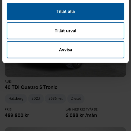
Tillåt alla
Tillåt urval
Avvisa
AUDI
40 TDI Quattro S Tronic
Hallsberg
2023
2686 mil
Diesel
PRIS
LÅN MED RESTVÄRDE
489 800
kr
6 088
kr /mån