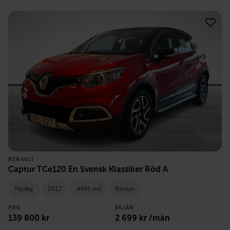
RENAULT
Captur TCe120 En Svensk Klassiker Röd A
Mjölby
2017
4495 mil
Bensin
PRIS
BILLÅN
139 800
kr
2 699
kr /mån