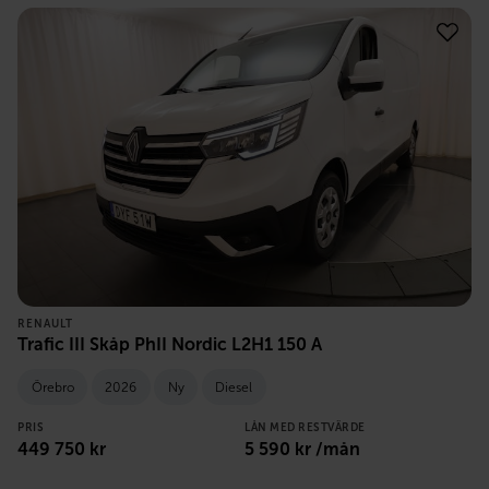
RENAULT
Trafic III Skåp PhII Nordic L2H1 150 A
Örebro
2026
Ny
Diesel
PRIS
LÅN MED RESTVÄRDE
449 750
kr
5 590
kr /mån