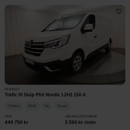
RENAULT
Trafic III Skåp PhII Nordic L2H1 150 A
Örebro
2026
Ny
Diesel
PRIS
LÅN MED RESTVÄRDE
449 750
kr
5 590
kr /mån