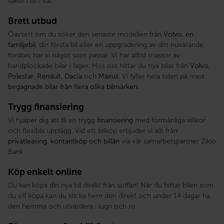
säker i ditt val.
Brett utbud
Oavsett om du söker den senaste modellen från
Volvo
,
en
familjebil
, din första bil eller en uppgradering av ditt nuvarande
fordon, har vi något som passar. Vi har alltid massor av
handplockade bilar i lager. Hos oss hittar du nya bilar från
Volvo
,
Polestar
,
Renault
,
Dacia
och
Maxus
. Vi fyller hela tiden på med
begagnade bilar från flera olika bilmärken
.
Trygg finansiering
Vi hjälper dig att få en trygg
finansiering
med förmånliga villkor
och flexibla upplägg. Vid ett bilköp erbjuder vi allt från
privatleasing
,
kontantköp och billån
via vår samarbetspartner Ziklo
Bank.
Köp enkelt online
Du kan köpa din nya bil direkt från soffan! När du hittar bilen som
du vill köpa kan du klicka hem den direkt och under 14 dagar ha
den hemma och utvärdera i lugn och ro.