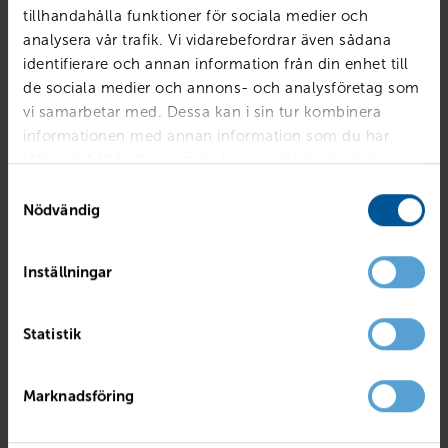
tillhandahålla funktioner för sociala medier och
analysera vår trafik. Vi vidarebefordrar även sådana
identifierare och annan information från din enhet till
de sociala medier och annons- och analysföretag som
vi samarbetar med. Dessa kan i sin tur kombinera
informationen med annan information som du har
tillhandahållit eller som de har samlat in när du har
använt deras tjänster.
Samtyckesval
Nödvändig
Inställningar
AUDI
40 TDI Quattro S Tronic
Statistik
Hallsberg
2023
2686 mil
Diesel
PRIS
LÅN MED RESTVÄRDE
Marknadsföring
489 800
kr
6 088
kr /mån