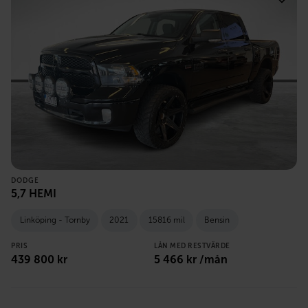
DODGE
5,7 HEMI
Linköping - Tornby
2021
15816 mil
Bensin
PRIS
LÅN MED RESTVÄRDE
439 800
kr
5 466
kr /mån