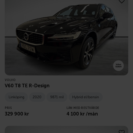
VOLVO
V60 T8 TE R-Design
Linköping
2020
9871 mil
Hybrid el/bensin
PRIS
LÅN MED RESTVÄRDE
329 900
kr
4 100
kr /mån