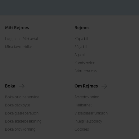
Mitt Rejmes
Rejmes
Logga in - Mitt avtal
Köpa bil
Mina favoritbilar
Sälja bil
Äga bil
Kundservice
Fakturera oss
Boka
Om Rejmes
Boka originalservice
Årsredovisning
Boka däckbyte
Hållbarhet
Boka glasreparation
Visselblåsarfunktion
Boka skadebesiktning
Integritetspolicy
Boka provkörning
Cookies