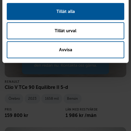
Tillåt alla
Tillåt urval
Avvisa
RENAULT
Clio V TCe 90 Equilibre II 5-d
Örebro
2023
1658 mil
Bensin
PRIS
LÅN MED RESTVÄRDE
159 800
kr
1 986
kr /mån