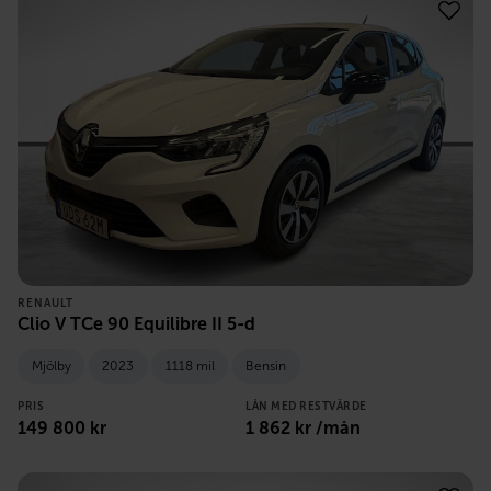
RENAULT
Clio V TCe 90 Equilibre II 5-d
Mjölby
2023
1118 mil
Bensin
PRIS
LÅN MED RESTVÄRDE
149 800
kr
1 862
kr /mån