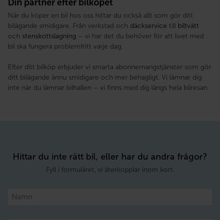
Din partner efter bilköpet
När du köper en bil hos oss hittar du också allt som gör ditt
bilägande smidigare. Från verkstad och
däckservice
till
biltvätt
och
stenskottslagning
– vi har det du behöver för att livet med
bil ska fungera problemfritt varje dag.
Efter ditt bilköp erbjuder vi smarta abonnemangstjänster som gör
ditt bilägande ännu smidigare och mer behagligt. Vi lämnar dig
inte när du lämnar bilhallen – vi finns med dig längs hela bilresan.
Hittar du inte rätt bil, eller har du andra frågor?
Fyll i formuläret, vi återkopplar inom kort.
Namn