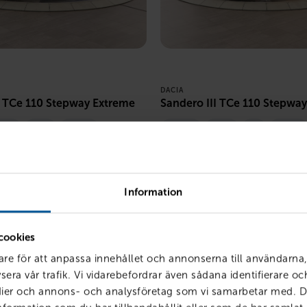
DACIA
I TCe 110 Stepway Extreme
Sandero III TCe 110 Stepwa
026
1 mil
Bensin
Örebro
2026
Ny
Bensin
LÅN MED RESTVÄRDE
PRIS
LÅN MED RE
3 268
kr /mån
262 900
kr
3 268
kr
Information
cookies
are för att anpassa innehållet och annonserna till användarna,
sera vår trafik. Vi vidarebefordrar även sådana identifierare o
edier och annons- och analysföretag som vi samarbetar med. D