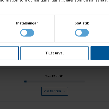
ormation som du har tillhandahållit eller som de har samlat 
VOLVO
Inställningar
Statistik
TDI 4x4 Premium
EX40 Single Motor Extende
Plus SE
2016
14132 mil
Diesel
Linköping
2027
Ny
El
BILLÅN
3 085
kr /mån
PRIS
LÅN MED RE
569 900
kr
7 083
kr
Tillåt urval
Visar
20
av
511
Visa fler bilar