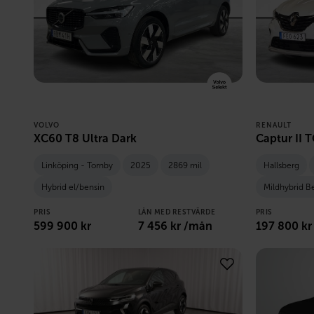
VOLVO
RENAULT
XC60 T8 Ultra Dark
Captur II 
Linköping - Tornby
2025
2869 mil
Hallsberg
Hybrid el/bensin
Mildhybrid B
PRIS
LÅN MED RESTVÄRDE
PRIS
599 900
kr
7 456
kr /mån
197 800
kr