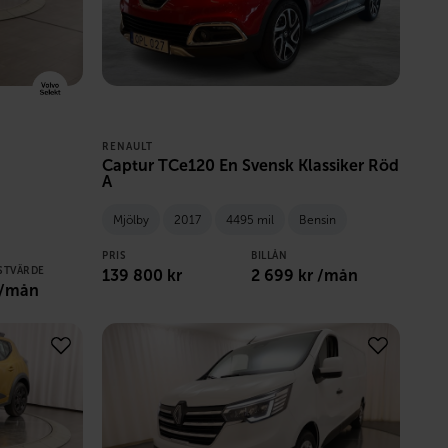
RENAULT
Captur TCe120 En Svensk Klassiker Röd
A
Mjölby
2017
4495 mil
Bensin
PRIS
BILLÅN
STVÄRDE
139 800
kr
2 699
kr /mån
 /mån