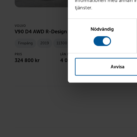
informationen med annan inf
tjänster.
Samtyckesval
VOLVO
SKODA
Nödvändig
V90 D4 AWD R-Design
Scout 2.0 
Finspång
2019
11300 mil
Diesel
Åtvidaberg
PRIS
LÅN MED RESTVÄRDE
PRIS
324 800
kr
4 037
kr /mån
159 800
kr
Avvisa