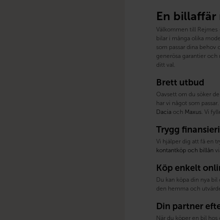
En billaffär
Välkommen till Rejmes – 
bilar i många olika model
som passar dina behov oc
generösa garantier och m
ditt val.
Brett utbud
Oavsett om du söker de
har vi något som passar. 
Dacia
och
Maxus
. Vi fy
Trygg finansier
Vi hjälper dig att få en 
kontantköp och billån
vi
Köp enkelt onl
Du kan köpa din nya bil 
den hemma och utvärder
Din partner eft
När du köper en bil hos 