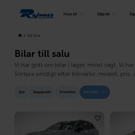
Rejmes
Köpa bil
Sälja bil
Äga
Sök bilar
Bilar till salu
Vi har gott om bilar i lager, minst sagt. Vi 
Sortera smidigt efter bilmärke, modell, pris, s
Nya
Begagnade
Prissänkta
Fler Filter