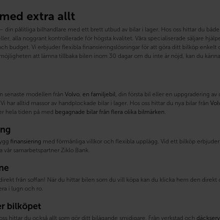
 med extra allt
din pålitliga bilhandlare med ett brett utbud av bilar i lager. Hos oss hittar du b
ler, alla noggrant kontrollerade för högsta kvalitet. Våra specialiserade säljare hjälper 
h budget. Vi erbjuder flexibla finansieringslösningar för att göra ditt bilköp enke
öjligheten att lämna tillbaka bilen inom 30 dagar om du inte är nöjd, kan du känna 
n senaste modellen från
Volvo
,
en familjebil
, din första bil eller en uppgradering av
Vi har alltid massor av handplockade bilar i lager. Hos oss hittar du nya bilar från
Vol
ller hela tiden på med
begagnade bilar från flera olika bilmärken
.
ing
trygg
finansiering
med förmånliga villkor och flexibla upplägg. Vid ett bilköp erbjuder v
a vår samarbetspartner Ziklo Bank.
ine
direkt från soffan! När du hittar bilen som du vill köpa kan du klicka hem den direk
a i lugn och ro.
er bilköpet
oss hittar du också allt som gör ditt bilägande smidigare. Från verkstad och
däckserv