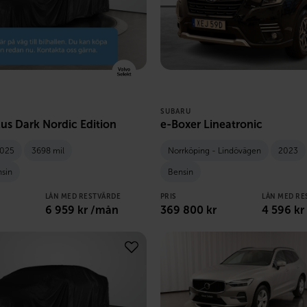
SUBARU
us Dark Nordic Edition
e-Boxer Lineatronic
025
3698 mil
Norrköping - Lindövägen
2023
nsin
Bensin
LÅN MED RESTVÄRDE
PRIS
LÅN MED RE
6 959
kr /mån
369 800
kr
4 596
kr