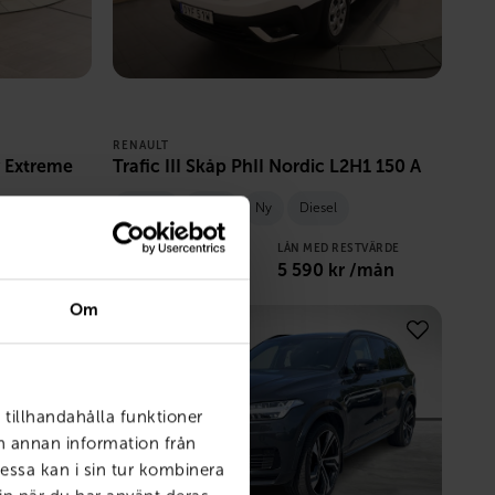
RENAULT
y Extreme
Trafic III Skåp PhII Nordic L2H1 150 A
Örebro
2026
Ny
Diesel
STVÄRDE
PRIS
LÅN MED RESTVÄRDE
 /mån
449 750
kr
5 590
kr /mån
Om
 tillhandahålla funktioner
ch annan information från
essa kan i sin tur kombinera