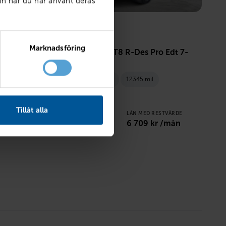
in när du har använt deras
VOLVO
Marknadsföring
dRange
XC90 Recharge T8 R-Des Pro Edt 7-
säten
Åtvidaberg
2022
12345 mil
Hybrid el/bensin
STVÄRDE
 /mån
Tillåt alla
PRIS
LÅN MED RESTVÄRDE
539 800
kr
6 709
kr /mån