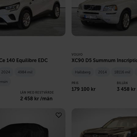
VOLVO
TCe 140 Equilibre EDC
XC90 D5 Summum Inscriptio
2024
4984 mil
Hallsberg
2014
18116 mil
ensin
PRIS
BILLÅN
179 100
kr
3 458
kr
LÅN MED RESTVÄRDE
2 458
kr /mån