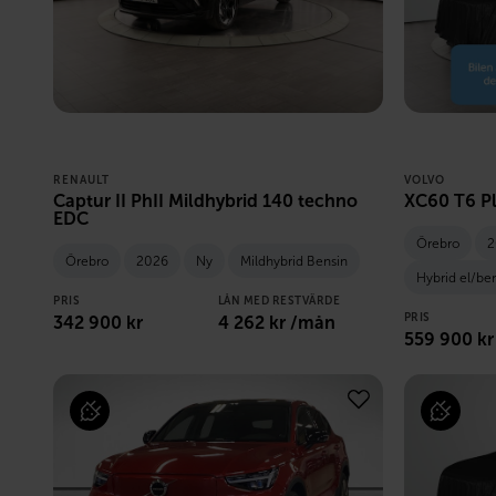
RENAULT
VOLVO
Captur II PhII Mildhybrid 140 techno
XC60 T6 Pl
EDC
Örebro
2
Örebro
2026
Ny
Mildhybrid Bensin
Hybrid el/be
PRIS
LÅN MED RESTVÄRDE
PRIS
342 900
kr
4 262
kr /mån
559 900
kr