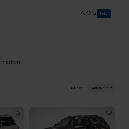
Boka
ilmärken.
511
bilar
Sortera efter