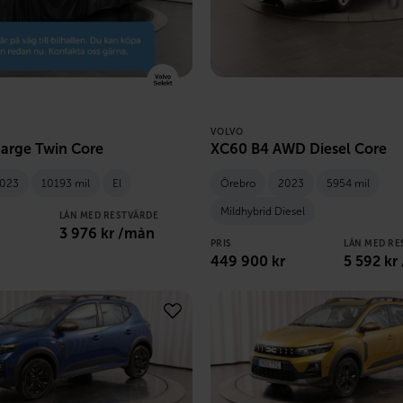
VOLVO
arge Twin Core
XC60 B4 AWD Diesel Core
023
10193 mil
El
Örebro
2023
5954 mil
Mildhybrid Diesel
LÅN MED RESTVÄRDE
3 976
kr /mån
PRIS
LÅN MED RE
449 900
kr
5 592
kr