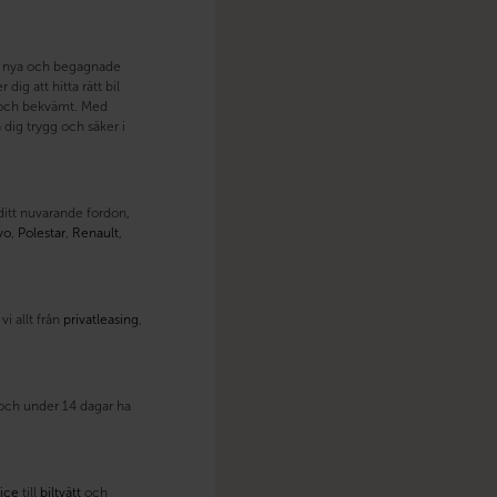
åde nya och begagnade
dig att hitta rätt bil
lt och bekvämt. Med
dig trygg och säker i
 ditt nuvarande fordon,
vo
,
Polestar
,
Renault
,
i allt från
privatleasing
,
t och under 14 dagar ha
ice
till
biltvätt
och