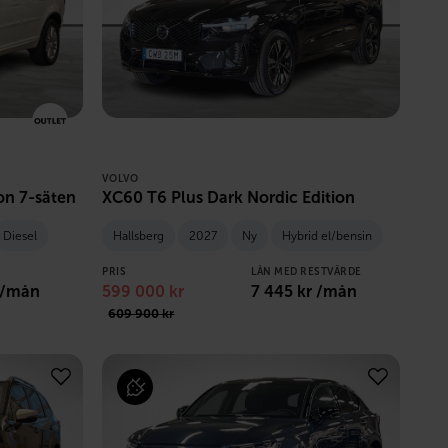
VOLVO
n 7-säten
XC60 T6 Plus Dark Nordic Edition
Diesel
Hallsberg
2027
Ny
Hybrid el/bensin
PRIS
LÅN MED RESTVÄRDE
 /mån
599 000
kr
7 445
kr /mån
609 900
kr