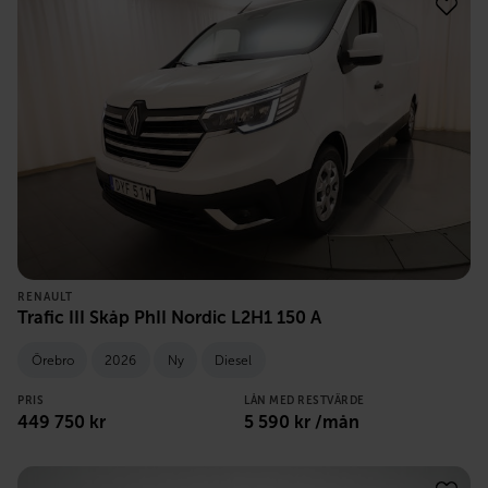
RENAULT
Trafic III Skåp PhII Nordic L2H1 150 A
Örebro
2026
Ny
Diesel
PRIS
LÅN MED RESTVÄRDE
449 750
kr
5 590
kr /mån