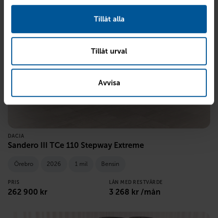
Tillåt alla
Tillåt urval
Avvisa
DACIA
Sandero III TCe 110 Stepway Extreme
Örebro
2026
1 mil
Bensin
PRIS
LÅN MED RESTVÄRDE
262 900
kr
3 268
kr /mån