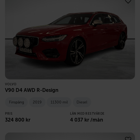
VOLVO
V90 D4 AWD R-Design
Finspång
2019
11300 mil
Diesel
PRIS
LÅN MED RESTVÄRDE
324 800
kr
4 037
kr /mån