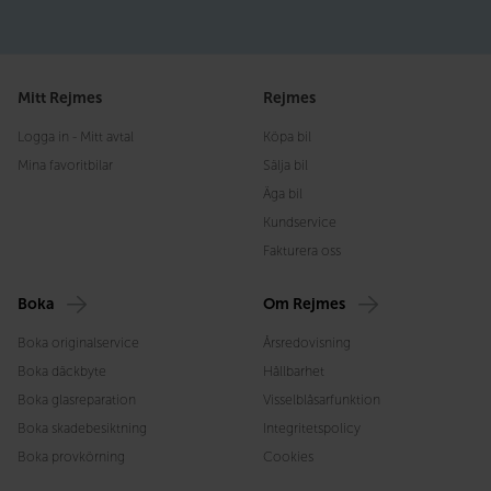
Mitt Rejmes
Rejmes
Logga in - Mitt avtal
Köpa bil
Mina favoritbilar
Sälja bil
Äga bil
Kundservice
Fakturera oss
Boka
Om Rejmes
Boka originalservice
Årsredovisning
Boka däckbyte
Hållbarhet
Boka glasreparation
Visselblåsarfunktion
Boka skadebesiktning
Integritetspolicy
Boka provkörning
Cookies