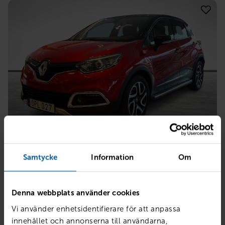
RENAULT
Captur TCe120 En Svensk Klassiker Röd A
Samtycke
Information
Om
Mjölby
2017
4495 mil
Bensin
Denna webbplats använder cookies
PRIS
BILLÅN
139 800
kr
2 699
kr /mån
Vi använder enhetsidentifierare för att anpassa
innehållet och annonserna till användarna,