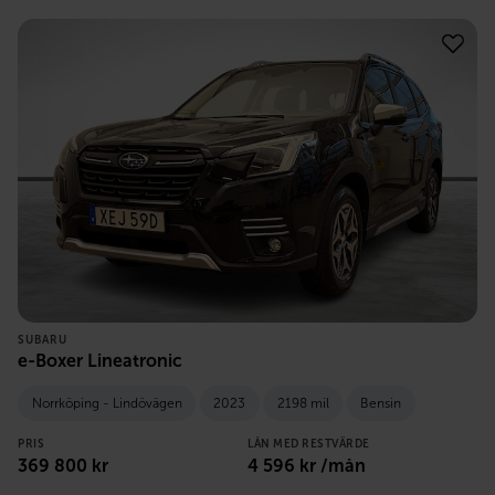
SUBARU
e-Boxer Lineatronic
Norrköping - Lindövägen
2023
2198 mil
Bensin
PRIS
LÅN MED RESTVÄRDE
369 800
kr
4 596
kr /mån