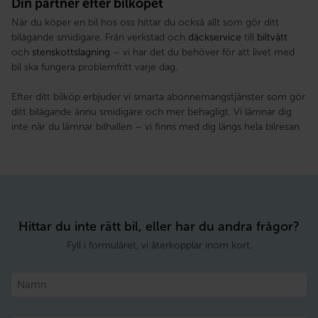
Din partner efter bilköpet
När du köper en bil hos oss hittar du också allt som gör ditt
bilägande smidigare. Från verkstad och
däckservice
till
biltvätt
och
stenskottslagning
– vi har det du behöver för att livet med
bil ska fungera problemfritt varje dag.
Efter ditt bilköp erbjuder vi smarta abonnemangstjänster som gör
ditt bilägande ännu smidigare och mer behagligt. Vi lämnar dig
inte när du lämnar bilhallen – vi finns med dig längs hela bilresan.
Hittar du inte rätt bil, eller har du andra frågor?
Fyll i formuläret, vi återkopplar inom kort.
Namn