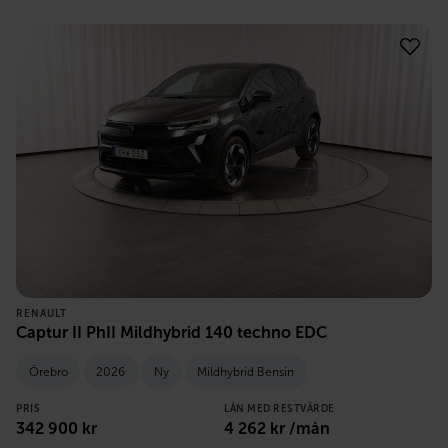
RENAULT
Captur II PhII Mildhybrid 140 techno EDC
Örebro
2026
Ny
Mildhybrid Bensin
PRIS
LÅN MED RESTVÄRDE
342 900
kr
4 262
kr /mån