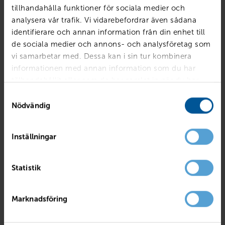
tillhandahålla funktioner för sociala medier och
analysera vår trafik. Vi vidarebefordrar även sådana
identifierare och annan information från din enhet till
de sociala medier och annons- och analysföretag som
vi samarbetar med. Dessa kan i sin tur kombinera
informationen med annan information som du har
tillhandahållit eller som de har samlat in när du har
använt deras tjänster.
Samtyckesval
Nödvändig
Inställningar
RENAULT
Trafic III Skåp PhII Nordic L2H1 150 A
Statistik
Örebro
2026
Ny
Diesel
PRIS
LÅN MED RESTVÄRDE
Marknadsföring
449 750
kr
5 590
kr /mån