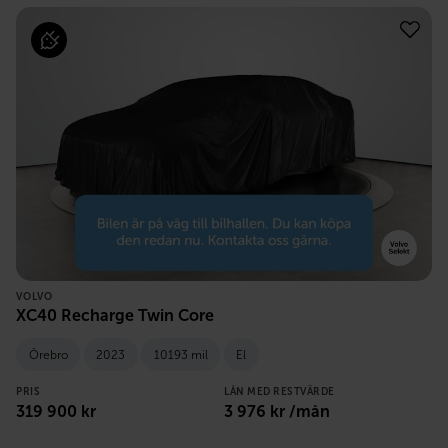
VOLVO
XC40 Recharge Twin Core
Örebro
2023
10193 mil
El
PRIS
LÅN MED RESTVÄRDE
319 900
kr
3 976
kr /mån