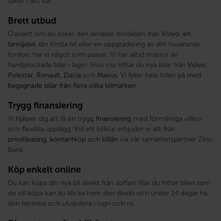
säker i ditt val.
Brett utbud
Oavsett om du söker den senaste modellen från
Volvo
,
en
familjebil
, din första bil eller en uppgradering av ditt nuvarande
fordon, har vi något som passar. Vi har alltid massor av
handplockade bilar i lager. Hos oss hittar du nya bilar från
Volvo
,
Polestar
,
Renault
,
Dacia
och
Maxus
. Vi fyller hela tiden på med
begagnade bilar från flera olika bilmärken
.
Trygg finansiering
Vi hjälper dig att få en trygg
finansiering
med förmånliga villkor
och flexibla upplägg. Vid ett bilköp erbjuder vi allt från
privatleasing
,
kontantköp och billån
via vår samarbetspartner Ziklo
Bank.
Köp enkelt online
Du kan köpa din nya bil direkt från soffan! När du hittar bilen som
du vill köpa kan du klicka hem den direkt och under 14 dagar ha
den hemma och utvärdera i lugn och ro.