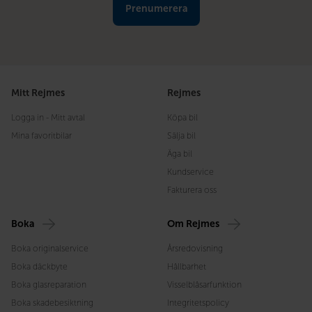
Mitt Rejmes
Rejmes
Logga in - Mitt avtal
Köpa bil
Mina favoritbilar
Sälja bil
Äga bil
Kundservice
Fakturera oss
Boka
Om Rejmes
Boka originalservice
Årsredovisning
Boka däckbyte
Hållbarhet
Boka glasreparation
Visselblåsarfunktion
Boka skadebesiktning
Integritetspolicy