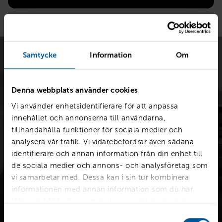
Samtycke
Information
Om
Denna webbplats använder cookies
Vi använder enhetsidentifierare för att anpassa
Värdera bilen kostnadsfritt
innehållet och annonserna till användarna,
tillhandahålla funktioner för sociala medier och
Snabb värdering för en första uppskattning av vad din bil är
analysera vår trafik. Vi vidarebefordrar även sådana
värd.
identifierare och annan information från din enhet till
de sociala medier och annons- och analysföretag som
vi samarbetar med. Dessa kan i sin tur kombinera
Värdera din bil
informationen med annan information som du har
tillhandahållit eller som de har samlat in när du har
använt deras tjänster.
Samtyckesval