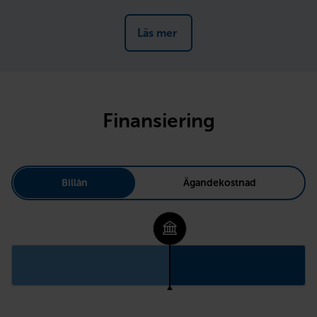
Läs mer 
Finansiering
Billån
Ägandekostnad