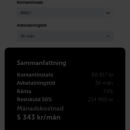
Kontantinsats
kr
Avbetalningstid
Sammanfattning
Kontantinstats
88 817 kr
Avbetalningstid
36 mån
Ränta
7.4%
Restskuld 50%
214 950 kr
Månadskostnad
5 343 kr/mån