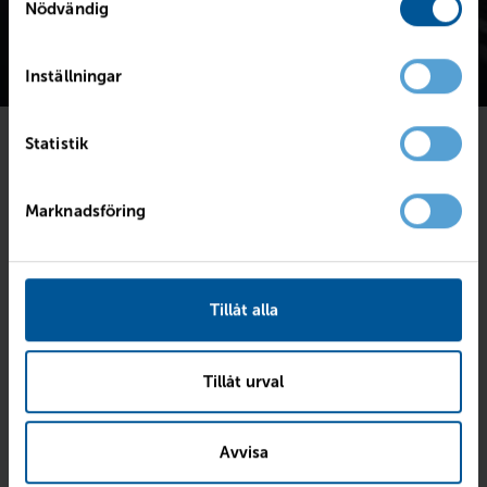
Nödvändig
Inställningar
Statistik
Föll bilen dig i smaken?
Marknadsföring
Fyll i dina kontaktuppgifter så skriver vi till dig
senast imorgon.
Intresseanmälan för
XC60 Recharge T6 Plus Bright
med
Tillåt alla
registreringsnummer:
ZOF16B
.
Tillåt urval
Avvisa