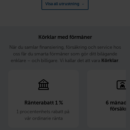
Visa all utrustning
Körklar med förmåner
När du samlar finansiering, försäkring och service hos
oss får du smarta förmåner som gör ditt bilägande
enklare – och billigare. Vi kallar det att vara
Körklar
.
Ränterabatt 1 %
6 månader 
försäkri
1 procentenhets rabatt på 
vår ordinarie ränta