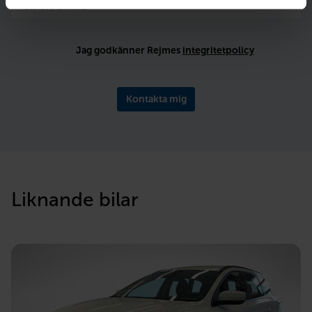
Jag godkänner Rejmes
integritetpolicy
Kontakta mig
Liknande bilar