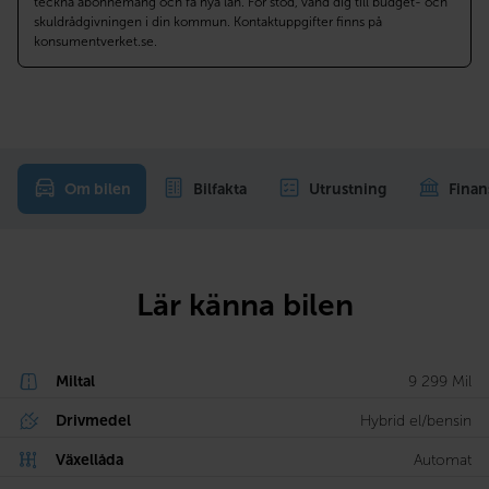
teckna abonnemang och få nya lån. För stöd, vänd dig till budget- och
skuldrådgivningen i din kommun. Kontaktuppgifter finns på
konsumentverket.se.
Om bilen
Bilfakta
Utrustning
Finan
Lär känna bilen
Miltal
9 299 Mil
Drivmedel
Hybrid el/bensin
Växellåda
Automat