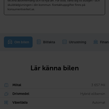
teckna abonnemang och få nya lån. För stöd, vänd dig till budget- och
skuldrådgivningen i din kommun. Kontaktuppgifter finns på
konsumentverket.se.
Om bilen
Bilfakta
Utrustning
Finan
Lär känna bilen
Miltal
3 657 Mil
Drivmedel
Hybrid el/bensin
Växellåda
Automat