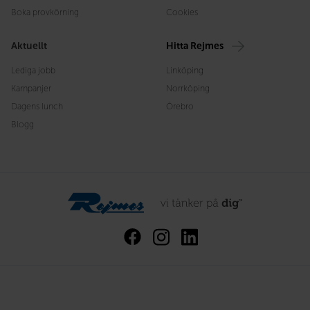
Boka provkörning
Cookies
Aktuellt
Hitta Rejmes
Lediga jobb
Linköping
Kampanjer
Norrköping
Dagens lunch
Örebro
Blogg