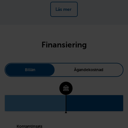
Läs mer 
Finansiering
Billån
Ägandekostnad
Kontantinsats