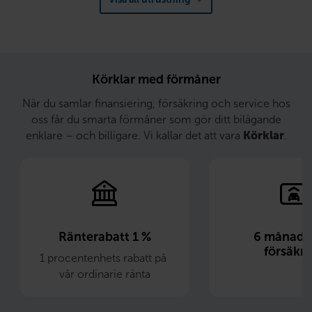
Körklar med förmåner
När du samlar finansiering, försäkring och service hos
oss får du smarta förmåner som gör ditt bilägande
enklare – och billigare. Vi kallar det att vara
Körklar
.
Ränterabatt 1 %
6 månader 
försäkri
1 procentenhets rabatt på 
vår ordinarie ränta