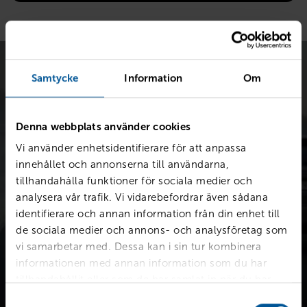
Samtycke
Information
Om
Denna webbplats använder cookies
Vi använder enhetsidentifierare för att anpassa
Värdera bilen kostnadsfritt
innehållet och annonserna till användarna,
Snabb värdering för en första uppskattning av vad din bil är
tillhandahålla funktioner för sociala medier och
värd.
analysera vår trafik. Vi vidarebefordrar även sådana
identifierare och annan information från din enhet till
de sociala medier och annons- och analysföretag som
Värdera din bil
vi samarbetar med. Dessa kan i sin tur kombinera
informationen med annan information som du har
tillhandahållit eller som de har samlat in när du har
använt deras tjänster.
Samtyckesval