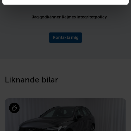
Jag godkänner Rejmes
integritetpolicy
Kontakta mig
Liknande bilar