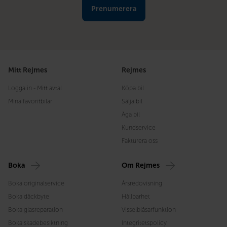
Mitt Rejmes
Rejmes
Logga in - Mitt avtal
Köpa bil
Mina favoritbilar
Sälja bil
Äga bil
Kundservice
Fakturera oss
Boka
Om Rejmes
Boka originalservice
Årsredovisning
Boka däckbyte
Hållbarhet
Boka glasreparation
Visselblåsarfunktion
Boka skadebesiktning
Integritetspolicy