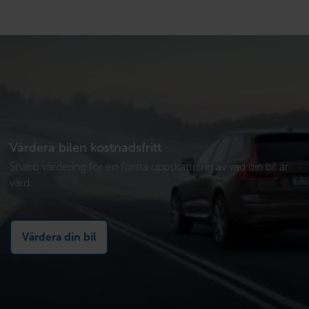
Värdera bilen kostnadsfritt
Snabb värdering för en första uppskattning av vad din bil är
värd.
Värdera din bil