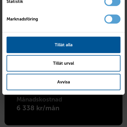
Statistik
kr
Avbetalningstid
Marknadsföring
Tillåt alla
Sammanfattning
Tillåt urval
Kontantinstats
105 345 kr
Avbetalningstid
36 mån
Avvisa
Ränta
7.4%
Restskuld 50%
254 950 kr
Månadskostnad
6 338 kr/mån