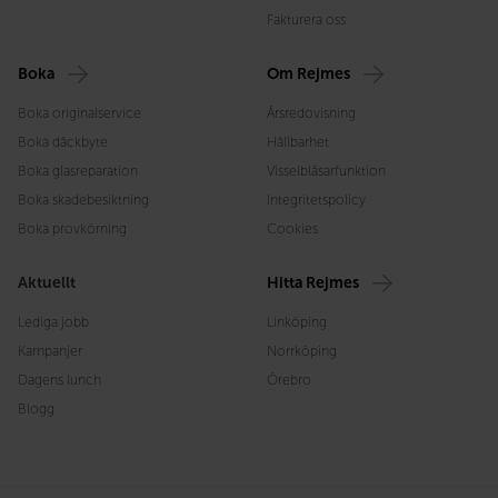
Fakturera oss
Boka
Om Rejmes
Boka originalservice
Årsredovisning
Boka däckbyte
Hållbarhet
Boka glasreparation
Visselblåsarfunktion
Boka skadebesiktning
Integritetspolicy
Boka provkörning
Cookies
Aktuellt
Hitta Rejmes
Lediga jobb
Linköping
Kampanjer
Norrköping
Dagens lunch
Örebro
Blogg