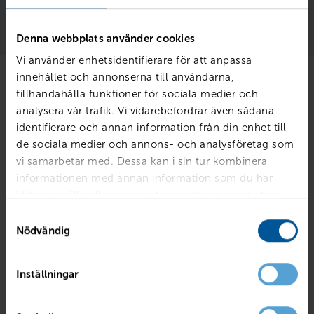
Läs mer 
Denna webbplats använder cookies
Vi använder enhetsidentifierare för att anpassa
innehållet och annonserna till användarna,
tillhandahålla funktioner för sociala medier och
Finansiering
analysera vår trafik. Vi vidarebefordrar även sådana
identifierare och annan information från din enhet till
de sociala medier och annons- och analysföretag som
vi samarbetar med. Dessa kan i sin tur kombinera
Billån
Ägandekostnad
informationen med annan information som du har
tillhandahållit eller som de har samlat in när du har
använt deras tjänster.
Samtyckesval
Nödvändig
Inställningar
Kontantinsats