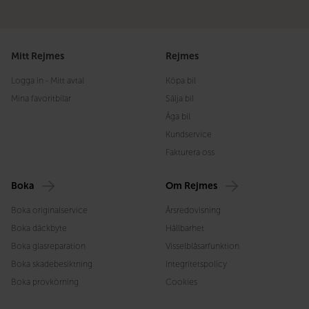
Mitt Rejmes
Rejmes
Logga in - Mitt avtal
Köpa bil
Mina favoritbilar
Sälja bil
Äga bil
Kundservice
Fakturera oss
Boka
Om Rejmes
Boka originalservice
Årsredovisning
Boka däckbyte
Hållbarhet
Boka glasreparation
Visselblåsarfunktion
Boka skadebesiktning
Integritetspolicy
Boka provkörning
Cookies