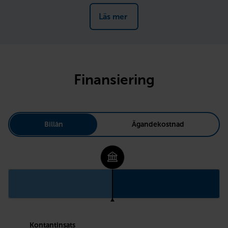
Läs mer 
Finansiering
Billån
Ägandekostnad
Kontantinsats