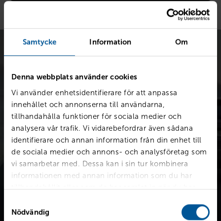
Samtycke
Information
Om
Denna webbplats använder cookies
Vi använder enhetsidentifierare för att anpassa
innehållet och annonserna till användarna,
Värdera bilen kostnadsfritt
tillhandahålla funktioner för sociala medier och
Snabb värdering för en första uppskattning av vad din bil är
analysera vår trafik. Vi vidarebefordrar även sådana
värd.
identifierare och annan information från din enhet till
de sociala medier och annons- och analysföretag som
vi samarbetar med. Dessa kan i sin tur kombinera
Värdera din bil
informationen med annan information som du har
tillhandahållit eller som de har samlat in när du har
använt deras tjänster.
Samtyckesval
Nödvändig