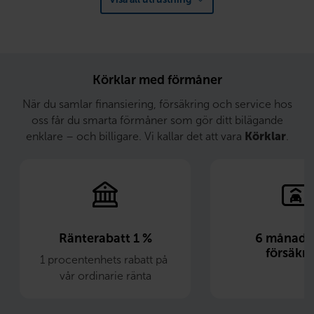
Körklar med förmåner
När du samlar finansiering, försäkring och service hos
oss får du smarta förmåner som gör ditt bilägande
enklare – och billigare. Vi kallar det att vara
Körklar
.
Ränterabatt 1 %
6 månader 
försäkri
1 procentenhets rabatt på 
vår ordinarie ränta