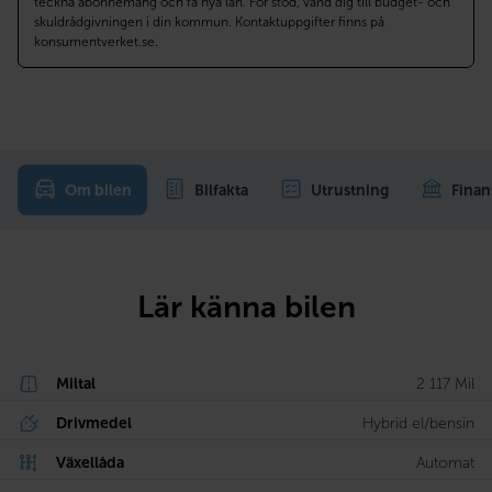
teckna abonnemang och få nya lån. För stöd, vänd dig till budget- och
skuldrådgivningen i din kommun. Kontaktuppgifter finns på
konsumentverket.se.
Om bilen
Bilfakta
Utrustning
Finan
Lär känna bilen
Miltal
2 117 Mil
Drivmedel
Hybrid el/bensin
Växellåda
Automat