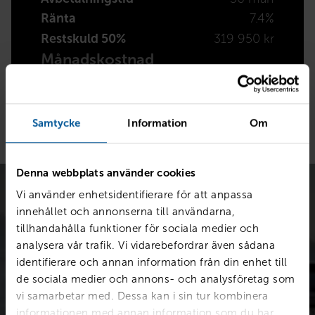
Ränta
7.4%
Restskuld 50%
319 950 kr
Månadskostnad
7 953 kr/mån
Samtycke
Information
Om
Denna webbplats använder cookies
Vi använder enhetsidentifierare för att anpassa
innehållet och annonserna till användarna,
tillhandahålla funktioner för sociala medier och
analysera vår trafik. Vi vidarebefordrar även sådana
identifierare och annan information från din enhet till
Värdera bilen kostnadsfritt
de sociala medier och annons- och analysföretag som
vi samarbetar med. Dessa kan i sin tur kombinera
Snabb värdering för en första uppskattning av vad din bil är
informationen med annan information som du har
värd.