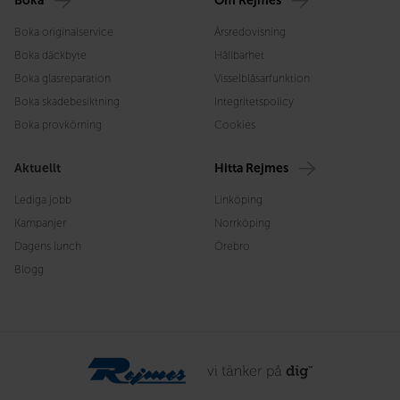
Boka
Om Rejmes
Boka originalservice
Årsredovisning
Boka däckbyte
Hållbarhet
Boka glasreparation
Visselblåsarfunktion
Boka skadebesiktning
Integritetspolicy
Boka provkörning
Cookies
Aktuellt
Hitta Rejmes
Lediga jobb
Linköping
Kampanjer
Norrköping
Dagens lunch
Örebro
Blogg