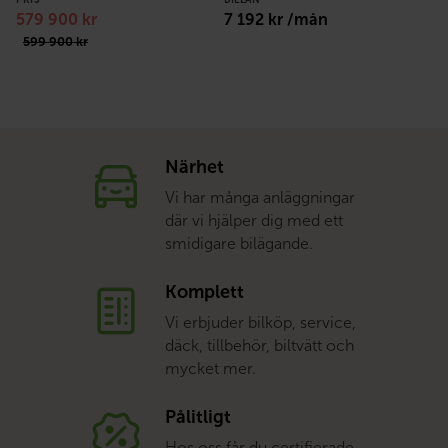
579 900 kr
7 192 kr /mån
599 900 kr
Närhet
Vi har många anläggningar
där vi hjälper dig med ett
smidigare bilägande.
Komplett
Vi erbjuder bilköp, service,
däck, tillbehör, biltvätt och
mycket mer.
Pålitligt
Hos oss får du certifierade