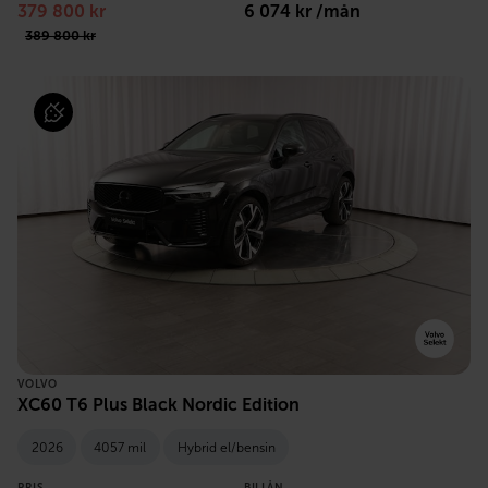
379 800 kr
6 074 kr /mån
389 800 kr
VOLVO
XC60 T6 Plus Black Nordic Edition
2026
4057 mil
Hybrid el/bensin
PRIS
BILLÅN