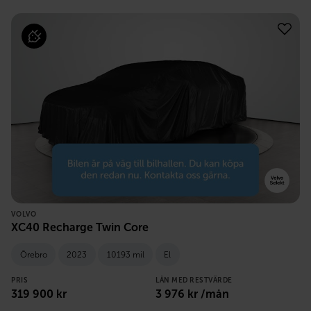
VOLVO
XC40 Recharge Twin Core
Örebro
2023
10193 mil
El
PRIS
LÅN MED RESTVÄRDE
319 900
kr
3 976
kr /mån