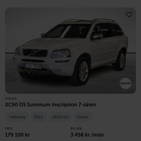
VOLVO
XC90 D5 Summum Inscription 7-säten
Hallsberg
2014
18116 mil
Diesel
PRIS
BILLÅN
179 100
kr
3 458
kr /mån