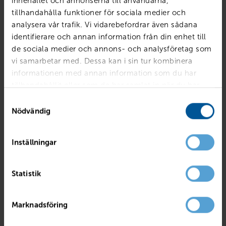
innehållet och annonserna till användarna,
tillhandahålla funktioner för sociala medier och
analysera vår trafik. Vi vidarebefordrar även sådana
identifierare och annan information från din enhet till
de sociala medier och annons- och analysföretag som
vi samarbetar med. Dessa kan i sin tur kombinera
informationen med annan information som du har
tillhandahållit eller som de har samlat in när du har
använt deras tjänster.
Samtyckesval
Nödvändig
Inställningar
RENAULT
Captur TCe120 En Svensk Klassiker Röd A
Statistik
Mjölby
2017
4495 mil
Bensin
PRIS
BILLÅN
Marknadsföring
139 800
kr
2 699
kr /mån