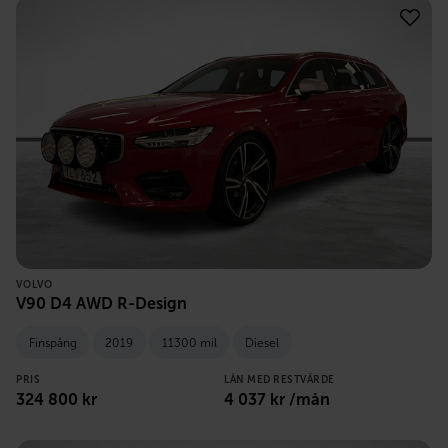
VOLVO
V90 D4 AWD R-Design
Finspång
2019
11300 mil
Diesel
PRIS
LÅN MED RESTVÄRDE
324 800
kr
4 037
kr /mån