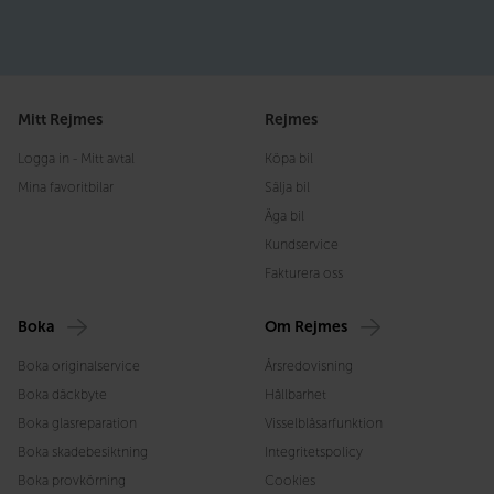
Mitt Rejmes
Rejmes
Logga in - Mitt avtal
Köpa bil
Mina favoritbilar
Sälja bil
Äga bil
Kundservice
Fakturera oss
Boka
Om Rejmes
Boka originalservice
Årsredovisning
Boka däckbyte
Hållbarhet
Boka glasreparation
Visselblåsarfunktion
Boka skadebesiktning
Integritetspolicy
Boka provkörning
Cookies