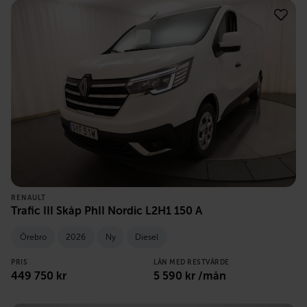
RENAULT
Trafic III Skåp PhII Nordic L2H1 150 A
Örebro
2026
Ny
Diesel
PRIS
LÅN MED RESTVÄRDE
449 750
kr
5 590
kr /mån