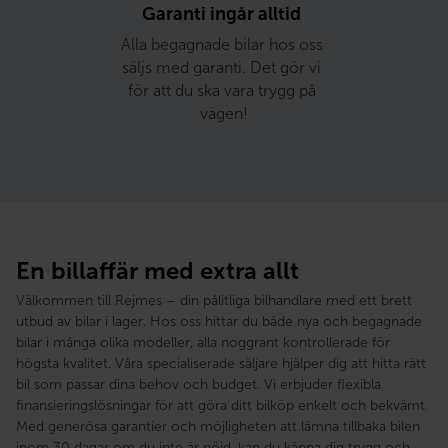
Garanti ingår alltid 
Alla begagnade bilar hos oss 
säljs med garanti. Det gör vi 
för att du ska vara trygg på 
vägen!
En billaffär med extra allt
Välkommen till Rejmes – din pålitliga bilhandlare med ett brett
utbud av bilar i lager. Hos oss hittar du både nya och begagnade
bilar i många olika modeller, alla noggrant kontrollerade för
högsta kvalitet. Våra specialiserade säljare hjälper dig att hitta rätt
bil som passar dina behov och budget. Vi erbjuder flexibla
finansieringslösningar för att göra ditt bilköp enkelt och bekvämt.
Med generösa garantier och möjligheten att lämna tillbaka bilen
inom 30 dagar om du inte är nöjd, kan du känna dig trygg och