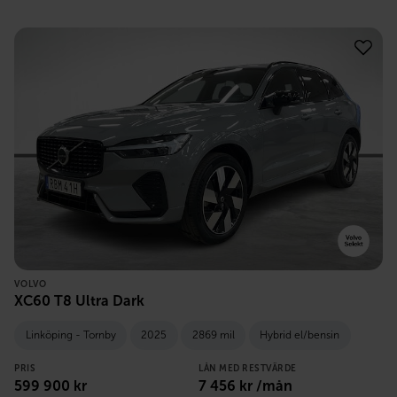
VOLVO
XC60 T8 Ultra Dark
Linköping - Tornby
2025
2869 mil
Hybrid el/bensin
PRIS
LÅN MED RESTVÄRDE
599 900
kr
7 456
kr /mån