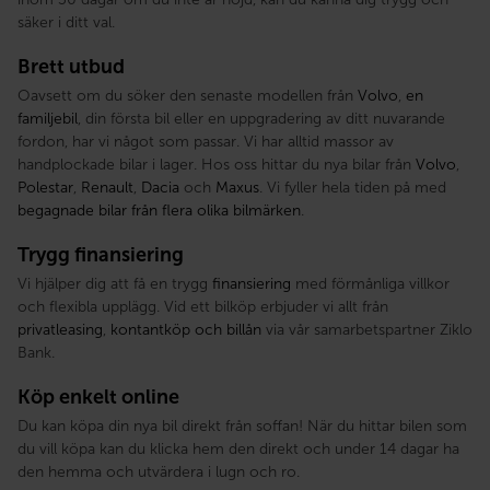
säker i ditt val.
Brett utbud
Oavsett om du söker den senaste modellen från
Volvo
,
en
familjebil
, din första bil eller en uppgradering av ditt nuvarande
fordon, har vi något som passar. Vi har alltid massor av
handplockade bilar i lager. Hos oss hittar du nya bilar från
Volvo
,
Polestar
,
Renault
,
Dacia
och
Maxus
. Vi fyller hela tiden på med
begagnade bilar från flera olika bilmärken
.
Trygg finansiering
Vi hjälper dig att få en trygg
finansiering
med förmånliga villkor
och flexibla upplägg. Vid ett bilköp erbjuder vi allt från
privatleasing
,
kontantköp och billån
via vår samarbetspartner Ziklo
Bank.
Köp enkelt online
Du kan köpa din nya bil direkt från soffan! När du hittar bilen som
du vill köpa kan du klicka hem den direkt och under 14 dagar ha
den hemma och utvärdera i lugn och ro.