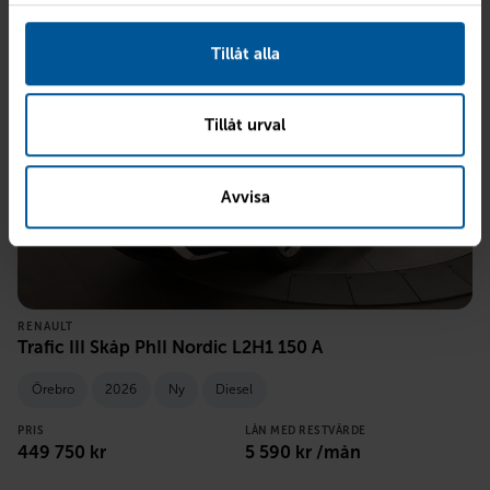
Tillåt alla
Tillåt urval
Avvisa
RENAULT
Trafic III Skåp PhII Nordic L2H1 150 A
Örebro
2026
Ny
Diesel
PRIS
LÅN MED RESTVÄRDE
449 750
kr
5 590
kr /mån