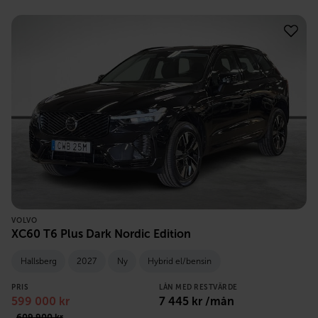
VOLVO
XC60 T6 Plus Dark Nordic Edition
Hallsberg
2027
Ny
Hybrid el/bensin
PRIS
LÅN MED RESTVÄRDE
599 000
kr
7 445
kr /mån
609 900
kr