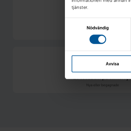
informationen med annan inf
tjänster.
Samtyckesval
Ränterabatt 1 %
Nödvändig
1 procentenhets rabatt på vår ordinarie 
Avvisa
20 % rabatt på vinterhju
Nya eller begagnade 