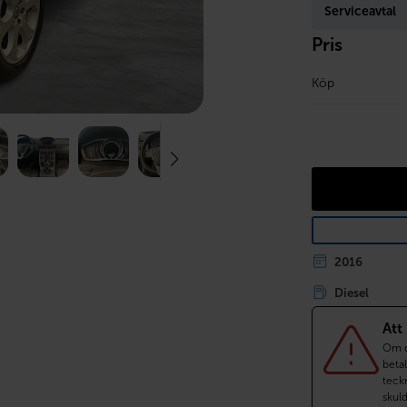
Serviceavtal
Pris
Köp
2016
Diesel
Att
Om du
betal
teckn
skul