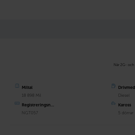
När 2G- och 
Miltal
Drivmed
18 898 Mil
Diesel
Registreringsn...
Kaross
NGT057
5 dörrar