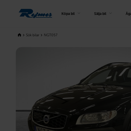
Rejmes
Köpa bil
Sälja bil
Äga
Sök bilar
NGT057