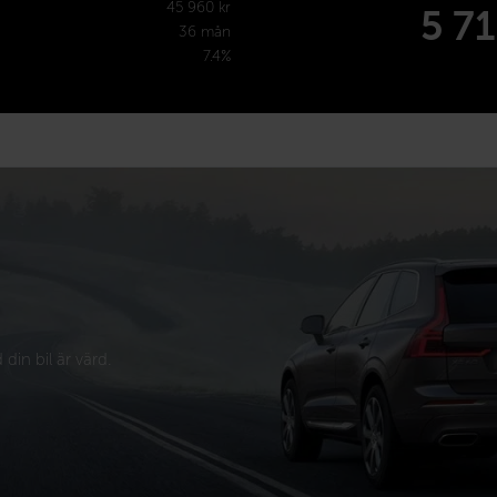
45 960 kr
5 7
36 mån
7.4%
din bil är värd.