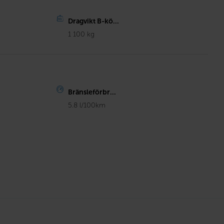
Dragvikt B-kö...
1 100 kg
Bränsleförbr...
5.8 l/100km