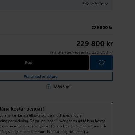
348 kr/mån
229 800 kr
229 800 kr
Pris utan serviceavtal:
229 800 kr
Köp
Prata med en säljare
18898 mil
 låna kostar pengar!
 inte kan betala tillbaka skulden i tid riskerar du en
ningsanmärkning. Detta kan leda till svårigheter att få hyra bostad,
a abonnemang och få nya lån. För stöd, vänd dig till budget- och
drådgivningen i din kommun. Kontaktuppgifter finns på