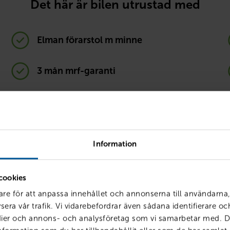
Det här är bilen utrustad med
Elman förarstol m minne
3 mån mrf-garanti
Visa all utrustning
Information
Körklar med förmåner
cookies
siering, försäkring och service hos oss får du smarta förmåner so
are för att anpassa innehållet och annonserna till användarna,
enklare – och billigare. Vi kallar det att vara
Körklar
.
sera vår trafik. Vi vidarebefordrar även sådana identifierare o
edier och annons- och analysföretag som vi samarbetar med. D