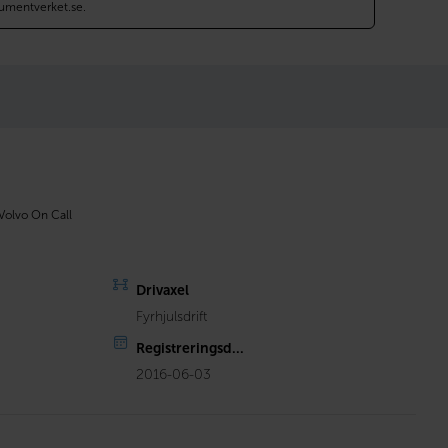
umentverket.se.
Volvo On Call
Drivaxel
Fyrhjulsdrift
Registreringsd...
2016-06-03