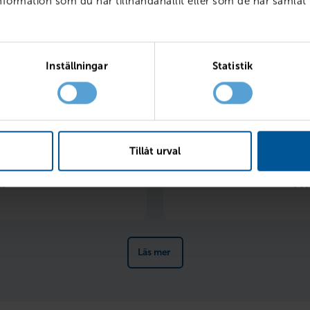
ormation som du har tillhandahållit eller som de har samlat 
Inställningar
Statistik
ränta
Tillåt urval
l
Fr
Läs mer 