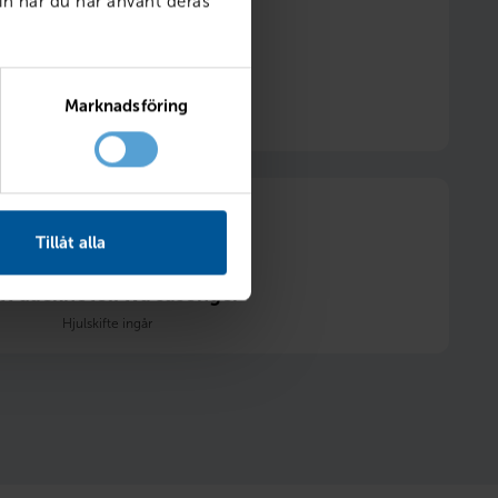
in när du har använt deras
6 månader fri försäkring
Marknadsföring
Tillåt alla
itt däckhotell två säsonger
Hjulskifte ingår