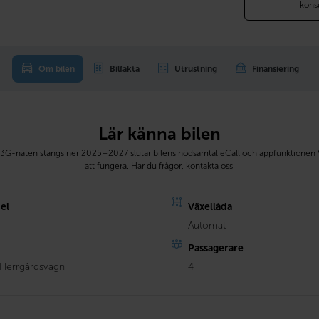
kons
Om bilen
Bilfakta
Utrustning
Finansiering
Lär känna bilen
3G-näten stängs ner 2025–2027 slutar bilens nödsamtal eCall och appfunktionen 
att fungera. Har du frågor, kontakta oss.
el
Växellåda
Automat
Passagerare
 Herrgårdsvagn
4