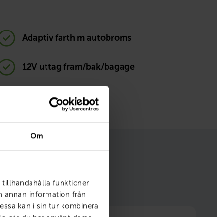
Adaptiv farth m autobroms
12V uttag fram/bak/bagage
Om
m gör ditt bilägande
 tillhandahålla funktioner
ch annan information från
essa kan i sin tur kombinera