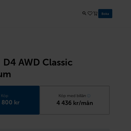
Boka
I D4 AWD Classic
um
Köp
Köp med billån
 800 kr
4 436 kr/mån