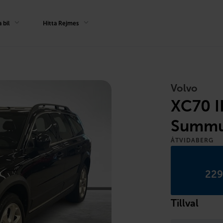
 bil
Hitta Rejmes
Volvo
XC70 I
Summ
ÅTVIDABERG
229
Tillval