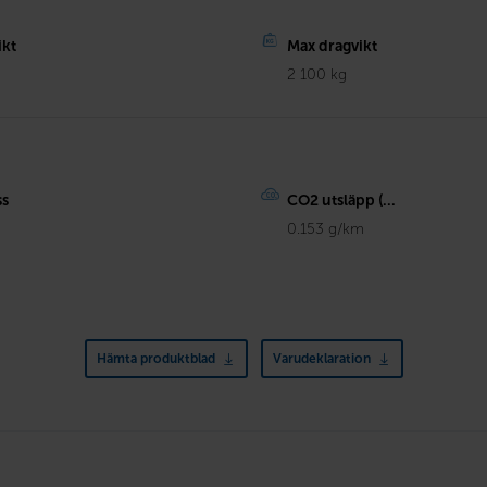
ikt
Max dragvikt
2 100 kg
ss
CO2 utsläpp (...
0.153 g/km
Hämta produktblad
Varudeklaration