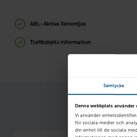
ABL- Aktiva Xenonljus
Trafikskylts information
Samtycke
Denna webbplats använder 
När du samlar finan
Vi använder enhetsidentifier
för sociala medier och analy
din enhet till de sociala m