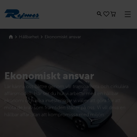
Rejmes
Ekonomiskt ansvar
Hållbarhet
Ekonomiskt ansvar
Lär känna oss bättre genom vår transparenta och cirkulära
aﬀärsmodell. Här ser du hur vi arbetar med en hållbar
ekonomi och vilka investeringar vi väljer att göra för att
möta de krav som framtiden ställer på oss. Vi vill driva en
hållbar aﬀär utan att kompromissa med miljön.