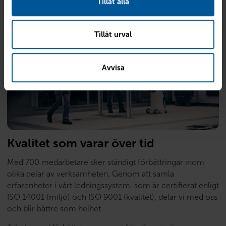
Tillåt alla
Tillåt urval
Avvisa
Kvalitet som varar över tid
Med 700 medarbetare sker ständigt förbättringar inom
olika delar av verksamheten. Genom att samla
erfarenheter i vårt ledningssystem, som är certifierat enligt
ISO 14001 (miljö) och ISO 9001 (kvalitet), delar vi med oss
och blir bättre som helhet.