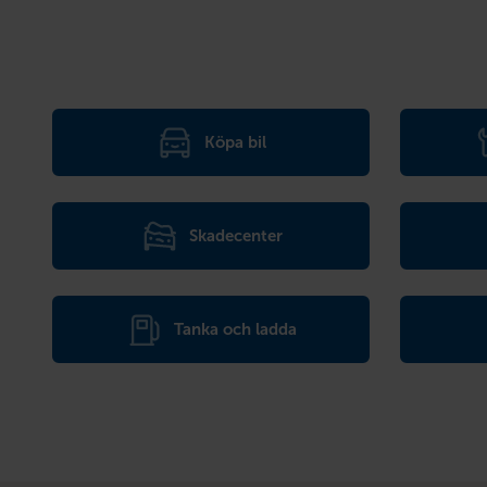
Köpa bil
Skadecenter
Tanka och ladda