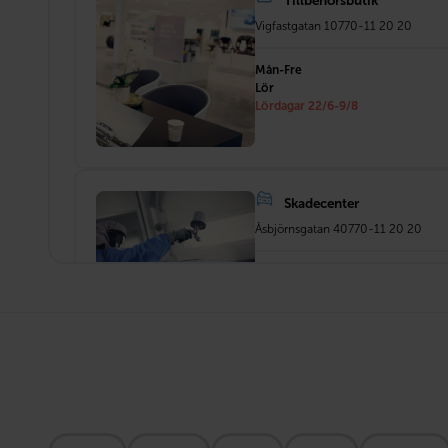
Tillbehörsbutik
Vigfastgatan 1
0770-11 20 20
Mån-Fre
Lör
Lördagar 22/6-9/8
Skadecenter
Åsbjörnsgatan 4
0770-11 20 20
Mån-Fre
Bilvård
Vigfastgatan 1
0770-11 20 20