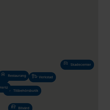
Skadecenter
Restaurang
Verkstad
lhall
Hertz
Tillbehörsbutik
Bilvård