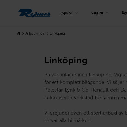
Rejmes
Köpa bil
Sälja bil
Äga
Anläggningar
Linköping
Linköping
På vår anläggning i Linköping, Vigfast
för ett komplett bilägande. Vi säljer 
Polestar, Lynk & Co, Renault och Da
auktoriserad verkstad för samma mä
Vi erbjuder även ett stort utbud av
servar alla bilmärken.