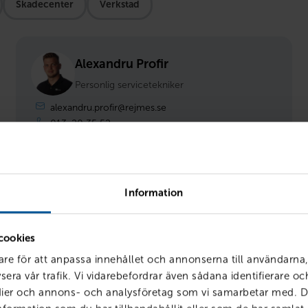
Skadecenter
Verkstad
07:00 - 16:00
Alexandru Profir
Personlig servicetekniker
alexandru.profir@rejmes.se
013-20 35 52
VOLVO
07:00 - 15:00
Information
Anders Franzon
cookies
Försäljningschef
are för att anpassa innehållet och annonserna till användarna,
sera vår trafik. Vi vidarebefordrar även sådana identifierare o
anders.franzon@rejmes.se
edier och annons- och analysföretag som vi samarbetar med. D
013-20 35 31
07:00 - 17:00