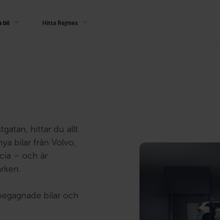
 bil
Hitta Rejmes
gatan, hittar du allt
nya bilar från Volvo,
cia – och är
rken.
 begagnade bilar och