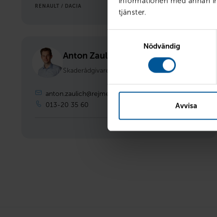
informationen med annan inf
RENAULT / DACIA
tjänster.
Samtyckesval
Nödvändig
Anton Zaulich
Biltvätt
Skaderådgivare
Vigfastgatan 1
0770-11 20 20
Mån-Sön
anton.zaulich@rejmes.se
013-20 35 60
Avvisa
Tvätten är öppen dyget runt, alla da