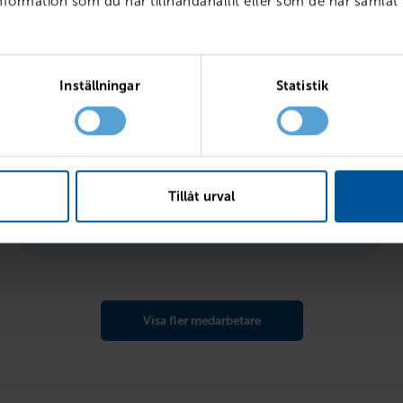
ormation som du har tillhandahållit eller som de har samlat 
Inställningar
Statistik
Björn Gudbrandsen
Personlig servicetekniker
bjorn.gudbrandsen@rejmes.se
00:00 - 00:00
013-20 36 88
Tillåt urval
gar.
VOLVO / POLESTAR / LYNK & CO
Visa fler medarbetare