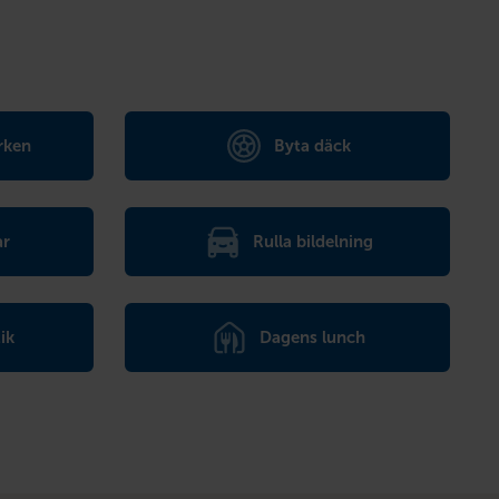
rken
Byta däck
ar
Rulla bildelning
ik
Dagens lunch