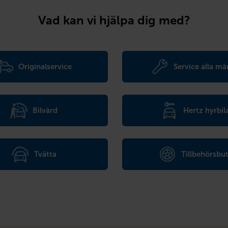
Vad kan vi hjälpa dig med?
Originalservice
Service alla mä
Bilvård
Hertz hyrbil
Tvätta
Tillbehörsbut