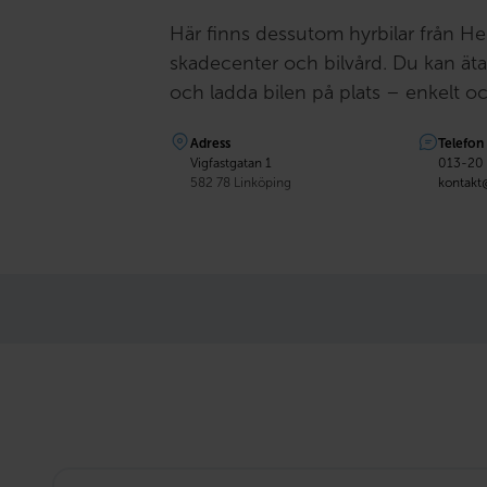
Här finns dessutom hyrbilar från Hert
skadecenter och bilvård. Du kan äta 
och ladda bilen på plats – enkelt o
Adress
Telefon
Vigfastgatan 1
013-20
582 78 Linköping
kontakt