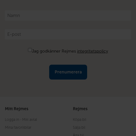
Namn
*
E-
post
*
Samtycke
Jag godkänner Rejmes
integritetspolicy
Mitt Rejmes
Rejmes
Logga in - Mitt avtal
Köpa bil
Mina favoritbilar
Sälja bil
Äga bil