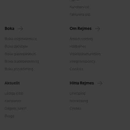
Kundservice
Fakturera oss
Boka
Om Rejmes
Boka originalservice
Årsredovisning
Boka däckbyte
Hållbarhet
Boka glasreparation
Visselblåsarfunktion
Boka skadebesiktning
Integritetspolicy
Boka provkörning
Cookies
Aktuellt
Hitta Rejmes
Lediga jobb
Linköping
Kampanjer
Norrköping
Dagens lunch
Örebro
Blogg