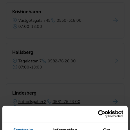
Kristinehamn
Västgötagatan 45
0550-316 00
07:00-18:00
Hallsberg
Tegelgatan 7
0582-76 26 00
07:00-18:00
Lindesberg
Fotbollsgatan 2
0581-76 23 00
07:00-18:00
Samtycke
Information
Om