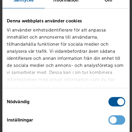
Mjölby
Kungsvägen 1
0142-49 21 00
07:00-18:00
Denna webbplats använder cookies
Vi använder enhetsidentifierare för att anpassa
innehållet och annonserna till användarna,
tillhandahålla funktioner för sociala medier och
Tornby
analysera vår trafik. Vi vidarebefordrar även sådana
Svedengatan 4
013-35 57 00
identifierare och annan information från din enhet till
07:00-18:00
de sociala medier och annons- och analysföretag som
vi samarbetar med. Dessa kan i sin tur kombinera
informationen med annan information som du har
Åtvidaberg
tillhandahållit eller som de har samlat in när du har
använt deras tjänster.
Prästängsvägen 1
0120- 65 20 00
Samtyckesval
07:00-16:00
Nödvändig
Inställningar