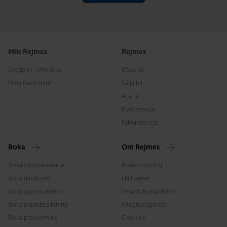
Mitt Rejmes
Rejmes
Logga in - Mitt avtal
Köpa bil
Mina favoritbilar
Sälja bil
Äga bil
Kundservice
Fakturera oss
Boka
Om Rejmes
Boka originalservice
Årsredovisning
Boka däckbyte
Hållbarhet
Boka glasreparation
Visselblåsarfunktion
Boka skadebesiktning
Integritetspolicy
Boka provkörning
Cookies