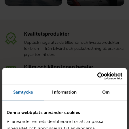
Kvalitetsprodukter
Upptäck noga utvalda tillbehör och livsstilsprodukter
för bilen — från bilvård och packutrustning till praktiska
prylar för fritiden.
Kläm och känn innan betalar
Testa våra produkter i butik innan du betalar — se, känn
och välj det som passar dig bäst. Vårt team hjälper dig
gärna med tips och råd.
Samtycke
Information
Om
Vi finns för dig
Välkommen till oss — vi finns här för dig både online
Denna webbplats använder cookies
och i butik. Har du frågor eller behöver hjälp med val
av produkt guidar vi dig tryggt och enkelt.
Vi använder enhetsidentifierare för att anpassa
innehållet och annonserna till användarna,