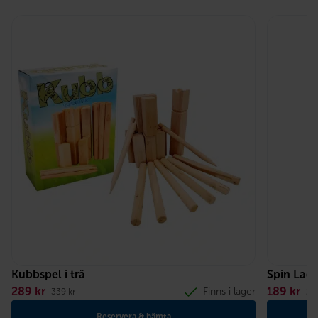
Kubbspel i trä
Spin Lad
289
kr
189
kr
Finns i lager
339
kr
21
Reservera & hämta