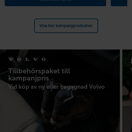
Visa fler kampanjprodukter
Tillbehörspaket till
kampanjpris
Vid köp av ny eller begagnad Volvo