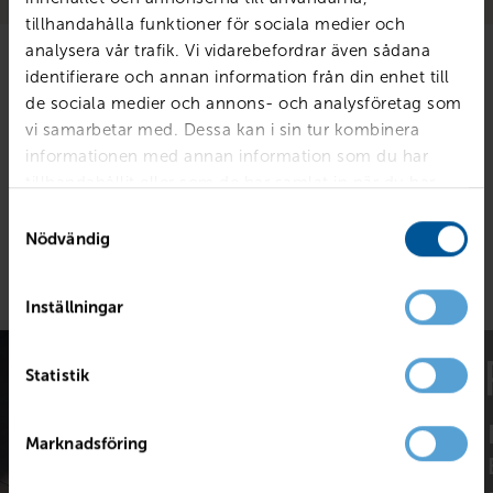
tillhandahålla funktioner för sociala medier och
analysera vår trafik. Vi vidarebefordrar även sådana
identifierare och annan information från din enhet till
Populära produkter
de sociala medier och annons- och analysföretag som
vi samarbetar med. Dessa kan i sin tur kombinera
informationen med annan information som du har
Inga produkter hittades i denna kategori.
tillhandahållit eller som de har samlat in när du har
använt deras tjänster.
Samtyckesval
Nödvändig
Visa fler populära produkter
Inställningar
Statistik
Volvo EX30
Marknadsföring
Privatleasing från 3 480 kr/mån