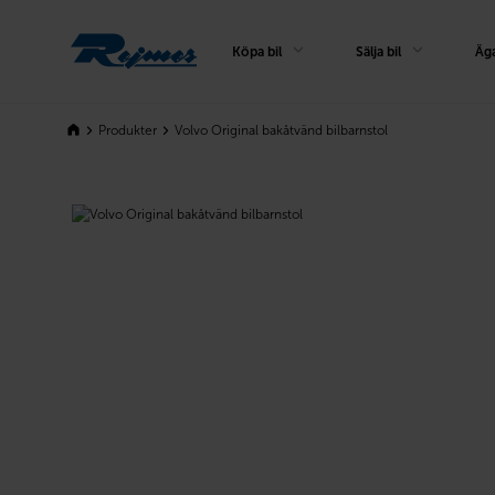
Rejmes
Köpa bil
Sälja bil
Äga
Produkter
Volvo Original bakåtvänd bilbarnstol