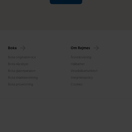
Boka
Om Rejmes
Boka originalservice
Årsredovisning
Boka däckbyte
Hållbarhet
Boka glasreparation
Visselblåsarfunktion
Boka skadebesiktning
Integritetspolicy
Boka provkörning
Cookies