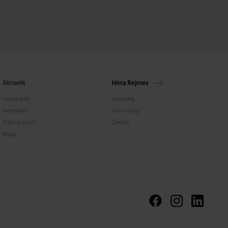
Aktuellt
Hitta Rejmes
Lediga jobb
Linköping
Kampanjer
Norrköping
Dagens lunch
Örebro
Blogg