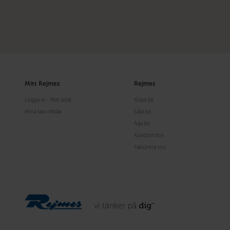
Mitt Rejmes
Rejmes
Logga in - Mitt avtal
Köpa bil
Mina favoritbilar
Sälja bil
Äga bil
Kundservice
Fakturera oss