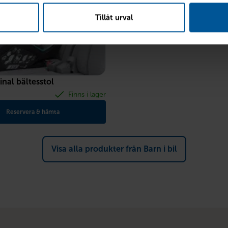
Tillåt urval
inal bältesstol
Finns i lager
Reservera & hämta
Visa alla produkter från Barn i bil