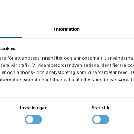
Från 6 kg till 25 kg
Från 61 cm till 115 cm
Bälte/Isofix
Information
cookies
are för att anpassa innehållet och annonserna till användarna,
sera vår trafik. Vi vidarebefordrar även sådana identifierare o
edier och annons- och analysföretag som vi samarbetar med. D
ormation som du har tillhandahållit eller som de har samlat 
Inställningar
Statistik