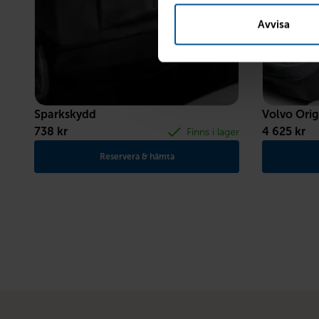
Avvisa
Sparkskydd
Volvo Orig
738
kr
4 625
kr
Finns i lager
Reservera & hämta