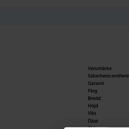
Varumärke
Säkerhetscertifieri
Garanti
Färg
Bredd
Höjd
Vikt
Djup
Ålder