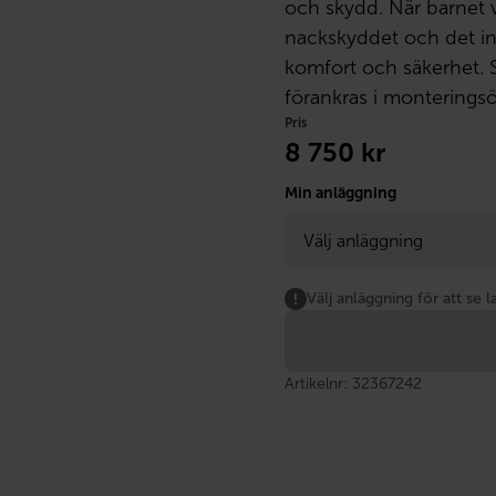
och skydd. När barnet v
nackskyddet och det in
komfort och säkerhet.
förankras i monterings
Pris
8 750
kr
Min anläggning
Välj anläggning för att se l
Artikelnr:
32367242