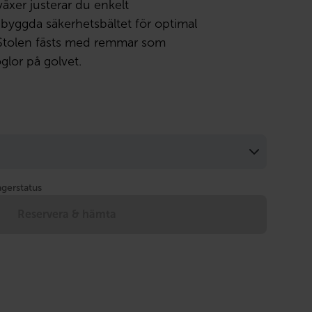
äxer justerar du enkelt
byggda säkerhetsbältet för optimal
 Stolen fästs med remmar som
öglor på golvet.
agerstatus
Reservera & hämta