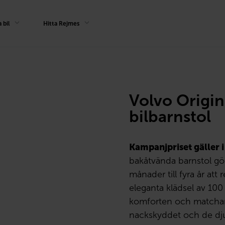
 bil
Hitta Rejmes
Volvo Origin
bilbarnstol
Kampanjpriset gäller 
bakåtvända barnstol gör 
månader till fyra år att
eleganta klädsel av 10
komforten och matchar b
nackskyddet och de dj