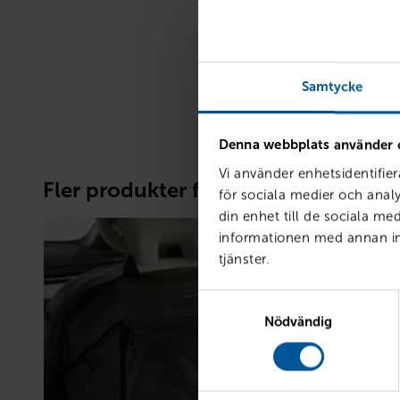
Passar till vikt
Passar till längd
Infästningstyp
Samtycke
Denna webbplats använder 
Vi använder enhetsidentifier
Fler produkter från Barn i bil
för sociala medier och analy
din enhet till de sociala m
informationen med annan inf
tjänster.
Samtyckesval
Nödvändig