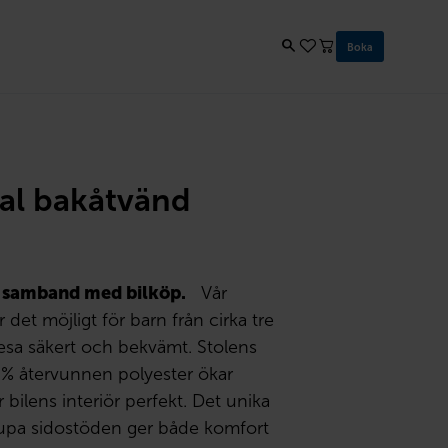
Boka
al bakåtvänd
i samband med bilköp.
Vår
det möjligt för barn från cirka tre
 resa säkert och bekvämt. Stolens
0 % återvunnen polyester ökar
ilens interiör perfekt. Det unika
upa sidostöden ger både komfort