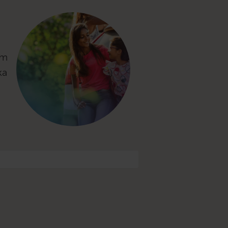
om
ka