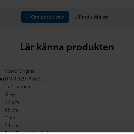
Om produkten
Produktfakta
Lär känna produkten
Volvo Original
ng
UN R-129 Plustest
1 års garanti
Grey
44 cm
65 cm
11 kg
54 cm
Från 3 månader till 4 år