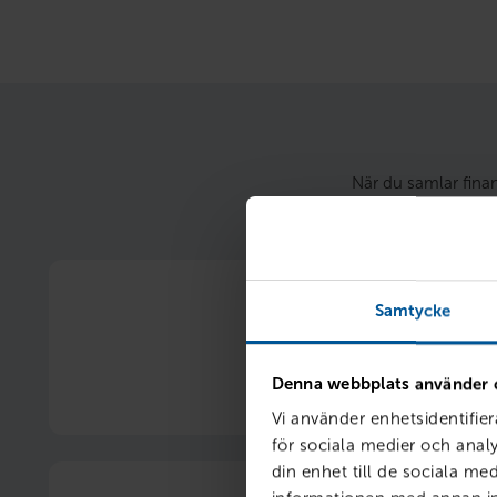
När du samlar finan
Samtycke
Ränterabatt 1 %
Denna webbplats använder 
1 procentenhets rabatt på vår ordinarie 
Vi använder enhetsidentifier
för sociala medier och analy
din enhet till de sociala m