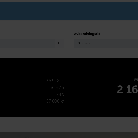
Avbetalningstid
kr
M
35 948 kr
2 1
36 mån
7.4%
87 000 kr