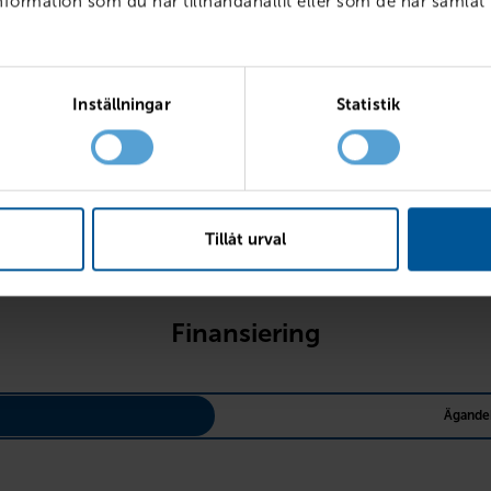
ormation som du har tillhandahållit eller som de har samlat 
l
Fr
Inställningar
Statistik
Läs mer 
Tillåt urval
Finansiering
Ägande