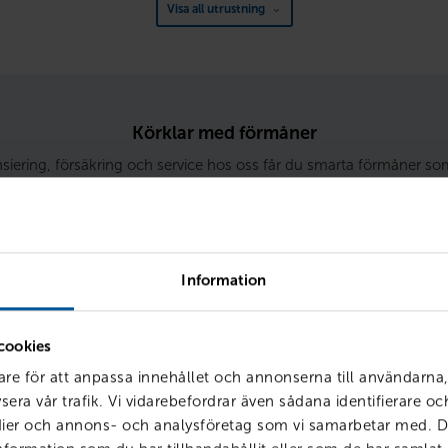
Visa all utrustning
Körklar med förmåner
siering, försäkring och service hos oss får du smarta förmåner so
enklare – och billigare. Vi kallar det att vara
Körklar
.
Information
cookies
ränta
are för att anpassa innehållet och annonserna till användarna,
sera vår trafik. Vi vidarebefordrar även sådana identifierare o
edier och annons- och analysföretag som vi samarbetar med. D