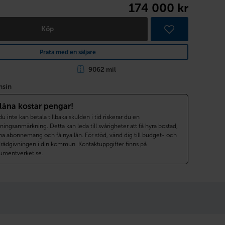
174 000 kr
Köp
Prata med en säljare
9062 mil
nsin
 låna kostar pengar!
 inte kan betala tillbaka skulden i tid riskerar du en
ningsanmärkning. Detta kan leda till svårigheter att få hyra bostad,
a abonnemang och få nya lån. För stöd, vänd dig till budget- och
drådgivningen i din kommun. Kontaktuppgifter finns på
umentverket.se.