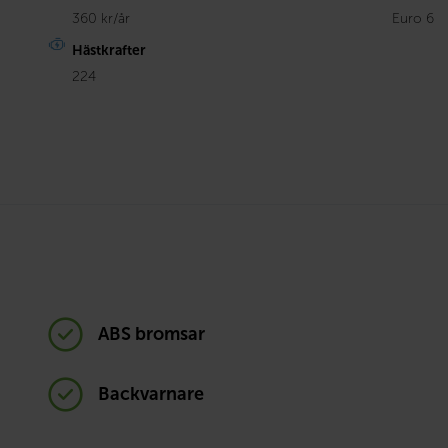
360 kr/år
Euro 6
Hästkrafter
224
ABS bromsar
Backvarnare