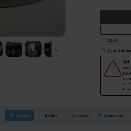
2020
Hybrid el/be
Att
Om du
betal
teckn
skul
kons
Om bilen
Bilfakta
Utrustning
Finansiering