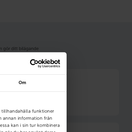
m gör ditt bilägande
Om
6 månader fri försäkring
 tillhandahålla funktioner
ch annan information från
essa kan i sin tur kombinera