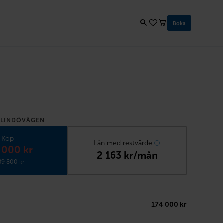
Boka
 LINDÖVÄGEN
Köp
Lån med restvärde
 000 kr
2 163 kr/mån
89 800 kr
174 000 kr