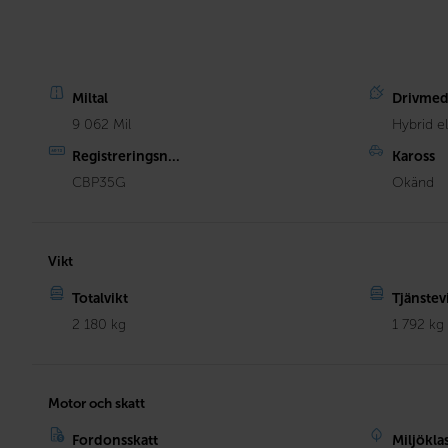
Miltal
Drivmed
9 062 Mil
Hybrid e
Registreringsn...
Kaross
CBP35G
Okänd
Vikt
Totalvikt
Tjänstev
2 180 kg
1 792 kg
Motor och skatt
Fordonsskatt
Miljökla