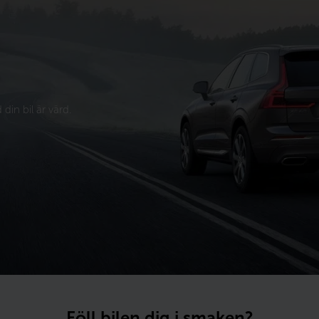
din bil är värd.
Föll bilen dig i smaken?