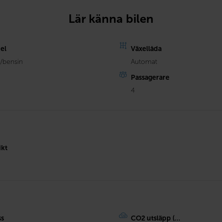
Lär känna bilen
el
Växellåda
l/bensin
Automat
Passagerare
4
ikt
ss
CO2 utsläpp (...