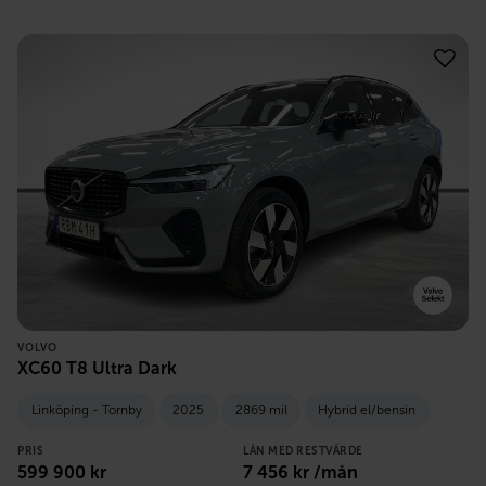
VOLVO
XC60 T8 Ultra Dark
Linköping - Tornby
2025
2869 mil
Hybrid el/bensin
PRIS
LÅN MED RESTVÄRDE
599 900
kr
7 456
kr /mån