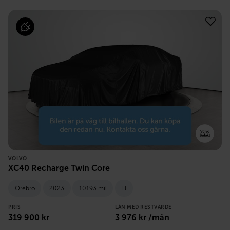
VOLVO
XC40 Recharge Twin Core
Örebro
2023
10193 mil
El
PRIS
LÅN MED RESTVÄRDE
319 900
kr
3 976
kr /mån