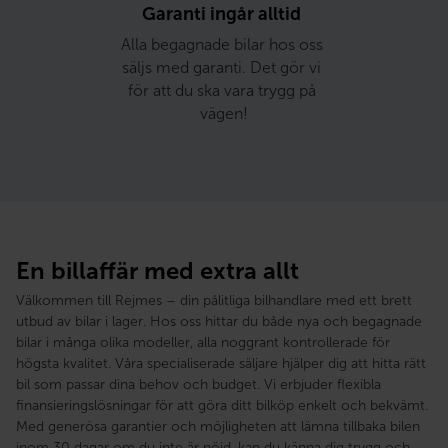
Garanti ingår alltid 
Alla begagnade bilar hos oss 
säljs med garanti. Det gör vi 
för att du ska vara trygg på 
vägen!
En billaffär med extra allt
Välkommen till Rejmes – din pålitliga bilhandlare med ett brett
utbud av bilar i lager. Hos oss hittar du både nya och begagnade
bilar i många olika modeller, alla noggrant kontrollerade för
högsta kvalitet. Våra specialiserade säljare hjälper dig att hitta rätt
bil som passar dina behov och budget. Vi erbjuder flexibla
finansieringslösningar för att göra ditt bilköp enkelt och bekvämt.
Med generösa garantier och möjligheten att lämna tillbaka bilen
inom 30 dagar om du inte är nöjd, kan du känna dig trygg och