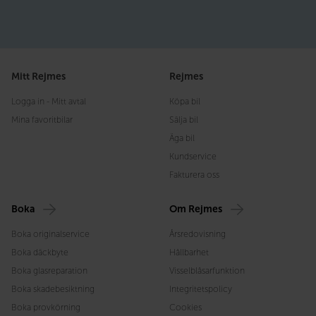
Mitt Rejmes
Rejmes
Logga in - Mitt avtal
Köpa bil
Mina favoritbilar
Sälja bil
Äga bil
Kundservice
Fakturera oss
Boka
Om Rejmes
Boka originalservice
Årsredovisning
Boka däckbyte
Hållbarhet
Boka glasreparation
Visselblåsarfunktion
Boka skadebesiktning
Integritetspolicy
Boka provkörning
Cookies