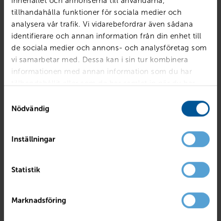
innehållet och annonserna till användarna,
tillhandahålla funktioner för sociala medier och
analysera vår trafik. Vi vidarebefordrar även sådana
identifierare och annan information från din enhet till
de sociala medier och annons- och analysföretag som
vi samarbetar med. Dessa kan i sin tur kombinera
informationen med annan information som du har
tillhandahållit eller som de har samlat in när du har
använt deras tjänster.
Samtyckesval
Nödvändig
Inställningar
RENAULT
Captur TCe120 En Svensk Klassiker Röd A
Statistik
Mjölby
2017
4495 mil
Bensin
PRIS
BILLÅN
Marknadsföring
139 800
kr
2 699
kr /mån