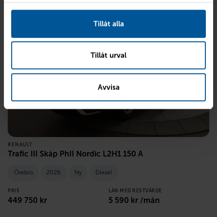
Tillåt alla
Tillåt urval
Avvisa
RENAULT
Trafic III Skåp PhII Nordic L2H1 150 A
Örebro
2026
Ny
Diesel
PRIS
LÅN MED RESTVÄRDE
449 750
kr
5 590
kr /mån