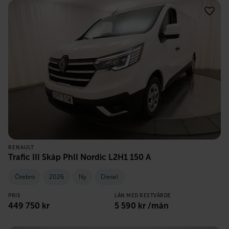
RENAULT
Trafic III Skåp PhII Nordic L2H1 150 A
Örebro
2026
Ny
Diesel
PRIS
LÅN MED RESTVÄRDE
449 750
kr
5 590
kr /mån