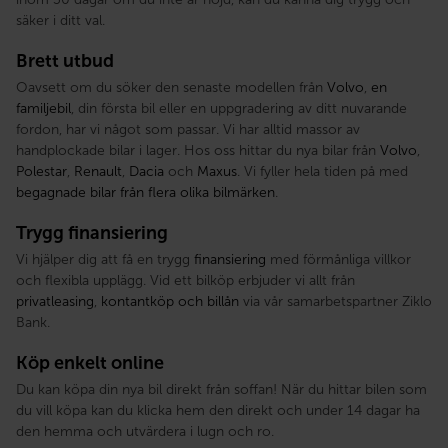
säker i ditt val.
Brett utbud
Oavsett om du söker den senaste modellen från
Volvo
,
en
familjebil
, din första bil eller en uppgradering av ditt nuvarande
fordon, har vi något som passar. Vi har alltid massor av
handplockade bilar i lager. Hos oss hittar du nya bilar från
Volvo
,
Polestar
,
Renault
,
Dacia
och
Maxus
. Vi fyller hela tiden på med
begagnade bilar från flera olika bilmärken
.
Trygg finansiering
Vi hjälper dig att få en trygg
finansiering
med förmånliga villkor
och flexibla upplägg. Vid ett bilköp erbjuder vi allt från
privatleasing
,
kontantköp och billån
via vår samarbetspartner Ziklo
Bank.
Köp enkelt online
Du kan köpa din nya bil direkt från soffan! När du hittar bilen som
du vill köpa kan du klicka hem den direkt och under 14 dagar ha
den hemma och utvärdera i lugn och ro.