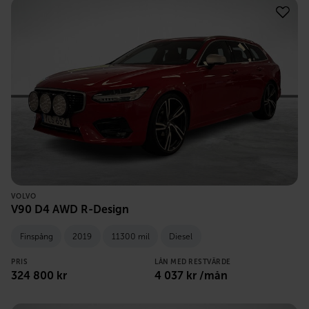
VOLVO
V90 D4 AWD R-Design
Finspång
2019
11300 mil
Diesel
PRIS
LÅN MED RESTVÄRDE
324 800
kr
4 037
kr /mån