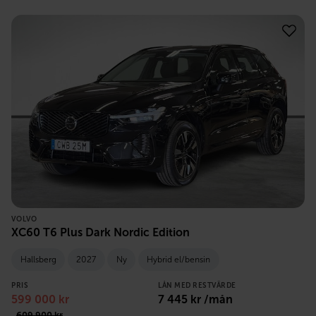
VOLVO
XC60 T6 Plus Dark Nordic Edition
Hallsberg
2027
Ny
Hybrid el/bensin
PRIS
LÅN MED RESTVÄRDE
599 000
kr
7 445
kr /mån
609 900
kr