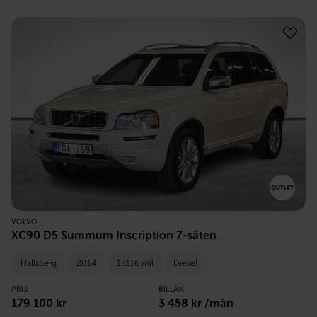
VOLVO
XC90 D5 Summum Inscription 7-säten
Hallsberg
2014
18116 mil
Diesel
PRIS
BILLÅN
179 100
kr
3 458
kr /mån