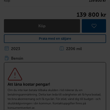
Köp
139 800 kr
139 800 kr
Köp
Prata med en säljare
2023
2206 mil
Bensin
Att låna kostar pengar!
Om du inte kan betala tillbaka skulden i tid riskerar du en
betalningsanmärkning. Detta kan leda till svårigheter att få hyra bostad,
teckna abonnemang och få nya lån. För stöd, vänd dig till budget- och
skuldrådgivningen i din kommun. Kontaktuppgifter finns på
konsumentverket.se.