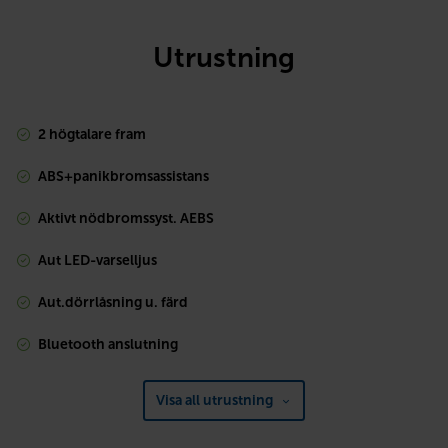
Utrustning
2 högtalare fram
ABS+panikbromsassistans
Aktivt nödbromssyst. AEBS
Aut LED-varselljus
Aut.dörrlåsning u. färd
Bluetooth anslutning
Visa all utrustning