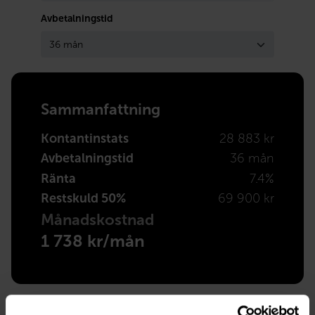
Avbetalningstid
Sammanfattning
Kontantinstats
28 883 kr
Avbetalningstid
36 mån
Ränta
7.4%
Restskuld 50%
69 900 kr
Månadskostnad
1 738 kr/mån