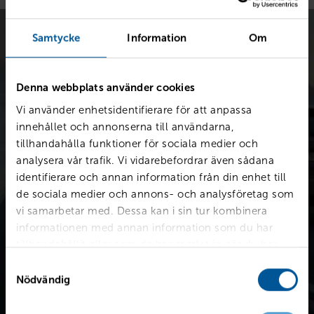
Samtycke
Information
Om
Denna webbplats använder cookies
Vi använder enhetsidentifierare för att anpassa
Värdera bilen kostnadsfritt
innehållet och annonserna till användarna,
Snabb värdering för en första uppskattning av vad din bil är
tillhandahålla funktioner för sociala medier och
värd.
analysera vår trafik. Vi vidarebefordrar även sådana
identifierare och annan information från din enhet till
de sociala medier och annons- och analysföretag som
vi samarbetar med. Dessa kan i sin tur kombinera
Värdera din bil
informationen med annan information som du har
tillhandahållit eller som de har samlat in när du har
använt deras tjänster.
Samtyckesval
Nödvändig