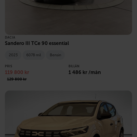
DACIA
Sandero III TCe 90 essential
2023
6078 mil
Bensin
PRIS
BILLÅN
119 800 kr
1 486 kr /mån
129 800 kr