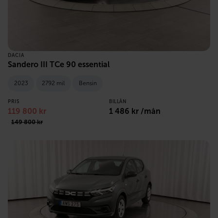
DACIA
Sandero III TCe 90 essential
2023
2792 mil
Bensin
PRIS
BILLÅN
119 800 kr
1 486 kr /mån
149 800 kr