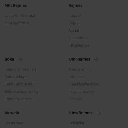
Mitt Rejmes
Rejmes
Logga in - Mitt avtal
Köpa bil
Mina favoritbilar
Sälja bil
Äga bil
Kundservice
Fakturera oss
Boka
Om Rejmes
Boka originalservice
Årsredovisning
Boka däckbyte
Hållbarhet
Boka glasreparation
Visselblåsarfunktion
Boka skadebesiktning
Integritetspolicy
Boka provkörning
Cookies
Aktuellt
Hitta Rejmes
Lediga jobb
Linköping