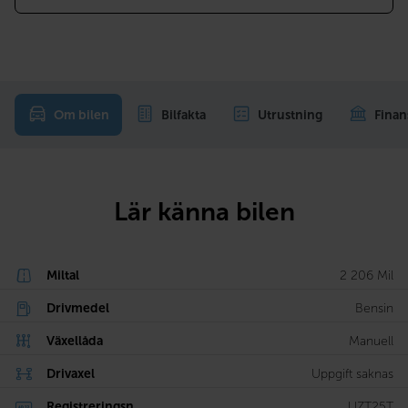
Om bilen
Bilfakta
Utrustning
Finan
Lär känna bilen
Miltal
2 206 Mil
Drivmedel
Bensin
Växellåda
Manuell
Drivaxel
Uppgift saknas
Registreringsn...
UZT25T