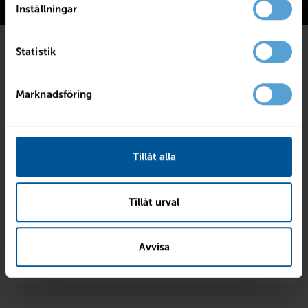
Inställningar
Statistik
Föll bilen dig i smaken?
Marknadsföring
Fyll i dina kontaktuppgifter så skriver vi till dig
senast imorgon.
Intresseanmälan för
Sandero III TCe 90 essential
med
registreringsnummer:
UZT25T
.
Tillåt alla
Tillåt urval
Avvisa