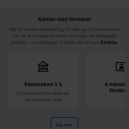
Körklar med förmåner
När du samlar finansiering, försäkring och service hos
oss får du smarta förmåner som gör ditt bilägande
enklare – och billigare. Vi kallar det att vara
Körklar
.
Ränterabatt 1 %
6 månader 
försäkri
1 procentenhets rabatt på 
vår ordinarie ränta
Läs mer 