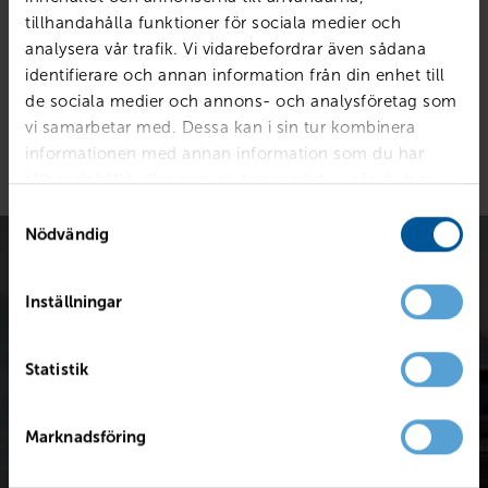
Restskuld 50%
388 850 kr
tillhandahålla funktioner för sociala medier och
Månadskostnad
analysera vår trafik. Vi vidarebefordrar även sådana
identifierare och annan information från din enhet till
9 666 kr/mån
de sociala medier och annons- och analysföretag som
vi samarbetar med. Dessa kan i sin tur kombinera
informationen med annan information som du har
tillhandahållit eller som de har samlat in när du har
använt deras tjänster.
Samtyckesval
Nödvändig
Inställningar
Statistik
Värdera bilen kostnadsfritt
Snabb värdering för en första uppskattning av vad din bil är
Marknadsföring
värd.