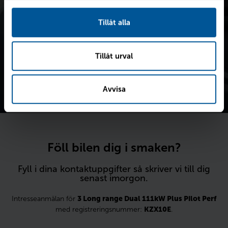
Värdera din bil
Tillåt alla
Tillåt urval
Avvisa
Föll bilen dig i smaken?
Fyll i dina kontaktuppgifter så skriver vi till dig
senast imorgon.
Intresseanmälan för
3 Long range Dual 111kW Plus Pilot Perf
med registreringsnummer:
KZX10E
.