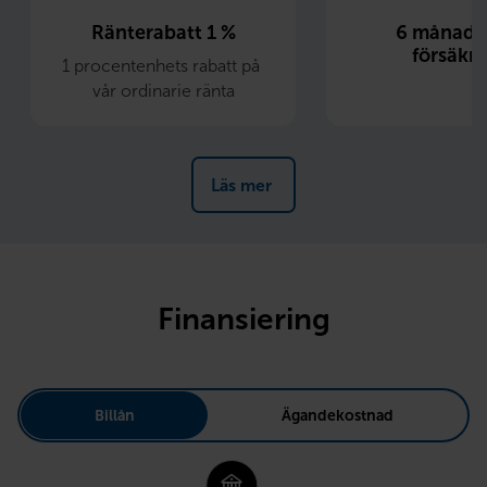
Ränterabatt 1 %
6 månader 
försäkri
1 procentenhets rabatt på 
vår ordinarie ränta
Läs mer 
Finansiering
Billån
Ägandekostnad