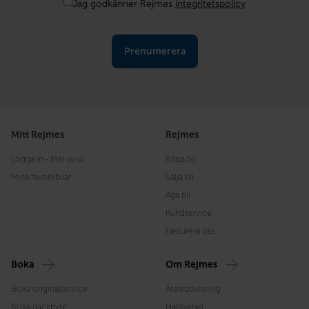
Samtycke
Jag godkänner Rejmes
integritetspolicy
Mitt Rejmes
Rejmes
Logga in - Mitt avtal
Köpa bil
Mina favoritbilar
Sälja bil
Äga bil
Kundservice
Fakturera oss
Boka
Om Rejmes
Boka originalservice
Årsredovisning
Boka däckbyte
Hållbarhet