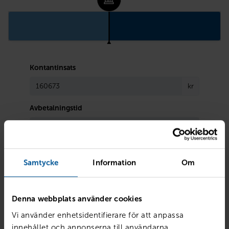
Kontantinsats
kr
Avbetalningstid
Samtycke
Information
Om
Sammanfattning
Kontantinstats
160 673 kr
Denna webbplats använder cookies
Avbetalningstid
36 mån
Vi använder enhetsidentifierare för att anpassa
Ränta
7.4%
innehållet och annonserna till användarna,