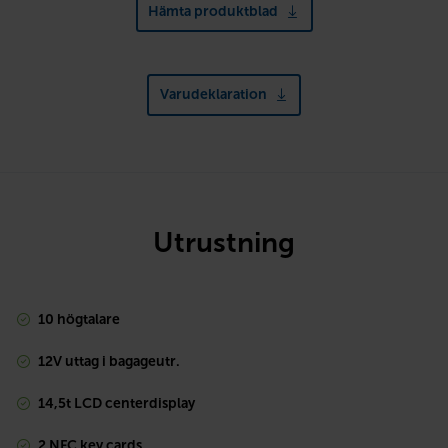
Hämta produktblad
Varudeklaration
Utrustning
10 högtalare
12V uttag i bagageutr.
14,5t LCD centerdisplay
2 NFC key cards