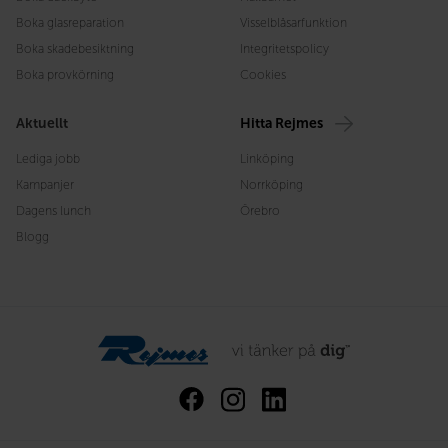
Boka glasreparation
Visselblåsarfunktion
Boka skadebesiktning
Integritetspolicy
Boka provkörning
Cookies
Aktuellt
Hitta Rejmes
Lediga jobb
Linköping
Kampanjer
Norrköping
Dagens lunch
Örebro
Blogg