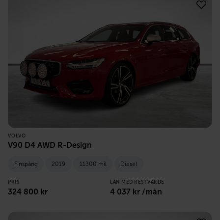
VOLVO
V90 D4 AWD R-Design
Finspång
2019
11300 mil
Diesel
PRIS
LÅN MED RESTVÄRDE
324 800
kr
4 037
kr /mån