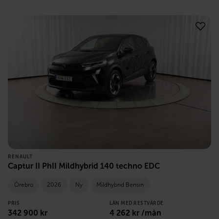
RENAULT
Captur II PhII Mildhybrid 140 techno EDC
Örebro
2026
Ny
Mildhybrid Bensin
PRIS
LÅN MED RESTVÄRDE
342 900
kr
4 262
kr /mån