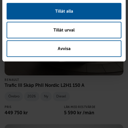
Tillåt alla
Tillåt urval
Avvisa
RENAULT
Trafic III Skåp PhII Nordic L2H1 150 A
Örebro
2026
Ny
Diesel
PRIS
LÅN MED RESTVÄRDE
449 750
kr
5 590
kr /mån