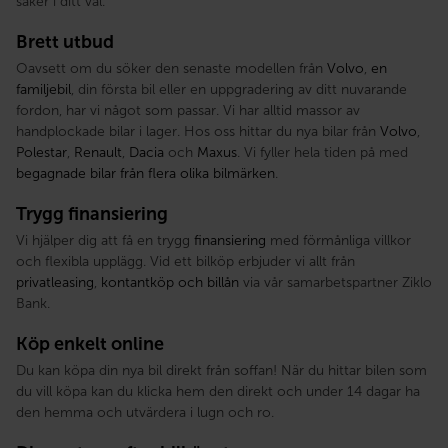
säker i ditt val.
Brett utbud
Oavsett om du söker den senaste modellen från
Volvo
,
en
familjebil
, din första bil eller en uppgradering av ditt nuvarande
fordon, har vi något som passar. Vi har alltid massor av
handplockade bilar i lager. Hos oss hittar du nya bilar från
Volvo
,
Polestar
,
Renault
,
Dacia
och
Maxus
. Vi fyller hela tiden på med
begagnade bilar från flera olika bilmärken
.
Trygg finansiering
Vi hjälper dig att få en trygg
finansiering
med förmånliga villkor
och flexibla upplägg. Vid ett bilköp erbjuder vi allt från
privatleasing
,
kontantköp och billån
via vår samarbetspartner Ziklo
Bank.
Köp enkelt online
Du kan köpa din nya bil direkt från soffan! När du hittar bilen som
du vill köpa kan du klicka hem den direkt och under 14 dagar ha
den hemma och utvärdera i lugn och ro.