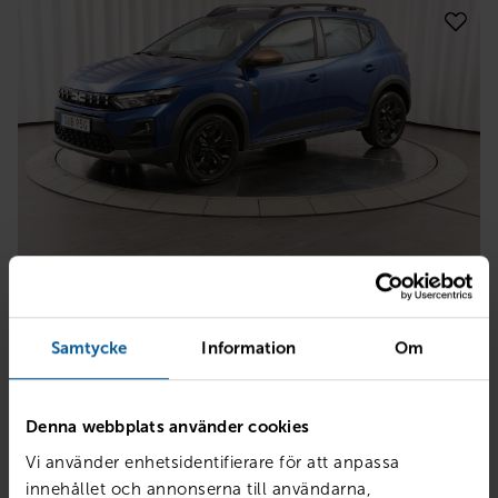
DACIA
Sandero III TCe 110 Stepway Extreme
Samtycke
Information
Om
Örebro
2026
1 mil
Bensin
Denna webbplats använder cookies
PRIS
LÅN MED RESTVÄRDE
262 900
kr
3 268
kr /mån
Vi använder enhetsidentifierare för att anpassa
innehållet och annonserna till användarna,