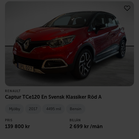
RENAULT
Captur TCe120 En Svensk Klassiker Röd A
Mjölby
2017
4495 mil
Bensin
PRIS
BILLÅN
139 800
kr
2 699
kr /mån