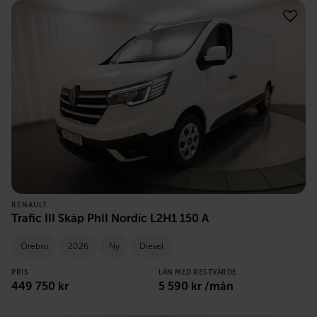
RENAULT
Trafic III Skåp PhII Nordic L2H1 150 A
Örebro
2026
Ny
Diesel
PRIS
LÅN MED RESTVÄRDE
449 750
kr
5 590
kr /mån