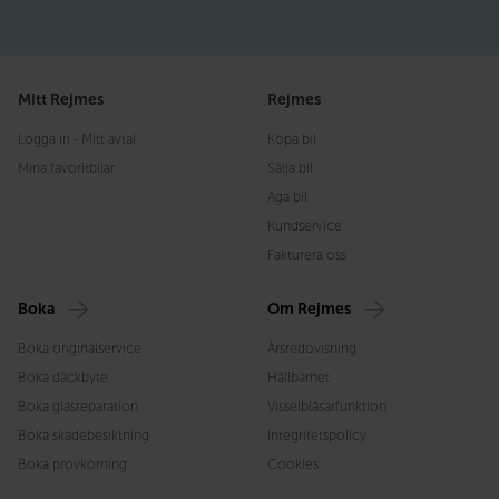
Mitt Rejmes
Rejmes
Logga in - Mitt avtal
Köpa bil
Mina favoritbilar
Sälja bil
Äga bil
Kundservice
Fakturera oss
Boka
Om Rejmes
Boka originalservice
Årsredovisning
Boka däckbyte
Hållbarhet
Boka glasreparation
Visselblåsarfunktion
Boka skadebesiktning
Integritetspolicy
Boka provkörning
Cookies