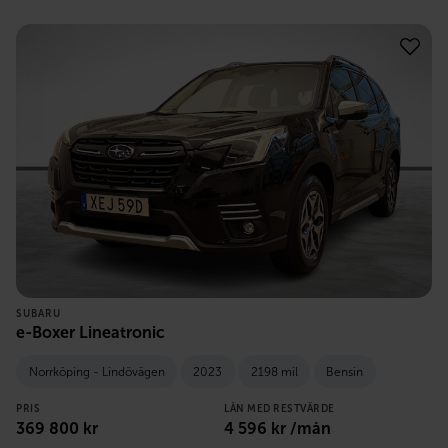
SUBARU
e-Boxer Lineatronic
Norrköping - Lindövägen
2023
2198 mil
Bensin
PRIS
LÅN MED RESTVÄRDE
369 800
kr
4 596
kr /mån