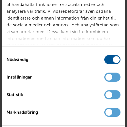
tillhandahålla funktioner för sociala medier och
analysera vår trafik. Vi vidarebefordrar även sådana
identifierare och annan information från din enhet till
de sociala medier och annons- och analysföretag som
vi samarbetar med. Dessa kan i sin tur kombinera
informationen med annan information som du har
tillhandahållit eller som de har samlat in när du har
använt deras tjänster.
Samtyckesval
Nödvändig
Inställningar
DACIA
Sandero III TCe 110 Stepway Extreme
Statistik
Örebro
2026
Ny
Bensin
PRIS
LÅN MED RESTVÄRDE
Marknadsföring
262 900
kr
3 268
kr /mån