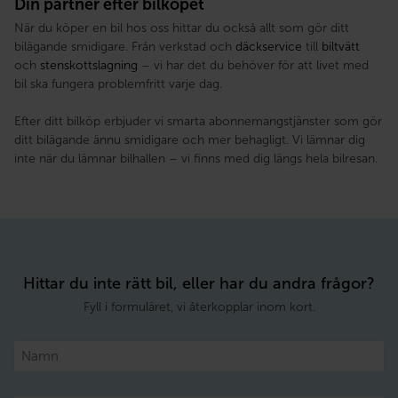
Din partner efter bilköpet
När du köper en bil hos oss hittar du också allt som gör ditt
bilägande smidigare. Från verkstad och
däckservice
till
biltvätt
och
stenskottslagning
– vi har det du behöver för att livet med
bil ska fungera problemfritt varje dag.
Efter ditt bilköp erbjuder vi smarta abonnemangstjänster som gör
ditt bilägande ännu smidigare och mer behagligt. Vi lämnar dig
inte när du lämnar bilhallen – vi finns med dig längs hela bilresan.
Hittar du inte rätt bil, eller har du andra frågor?
Fyll i formuläret, vi återkopplar inom kort.
Namn