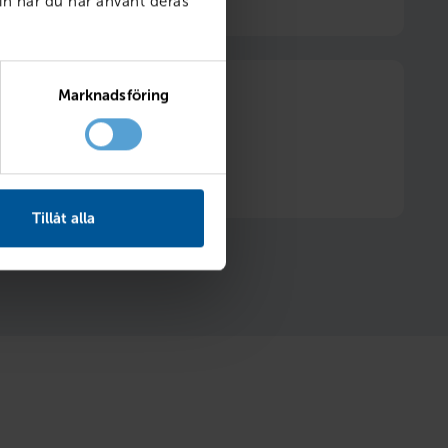
in när du har använt deras
Marknadsföring
itt däckhotell två säsonger
Hjulskifte ingår
Tillåt alla