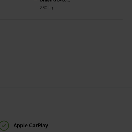
Dragvikt B-kö...
880 kg
Apple CarPlay