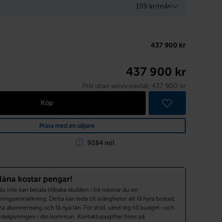
159 kr/mån
437 900 kr
437 900 kr
Pris utan serviceavtal:
437 900 kr
Köp
Prata med en säljare
9284 mil
 låna kostar pengar!
 inte kan betala tillbaka skulden i tid riskerar du en
ningsanmärkning. Detta kan leda till svårigheter att få hyra bostad,
a abonnemang och få nya lån. För stöd, vänd dig till budget- och
drådgivningen i din kommun. Kontaktuppgifter finns på