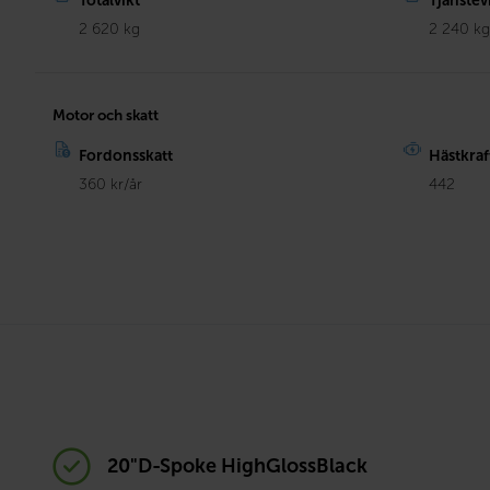
Totalvikt
Tjänstev
2 620 kg
2 240 k
Motor och skatt
Fordonsskatt
Hästkraf
360 kr/år
442
20"D-Spoke HighGlossBlack