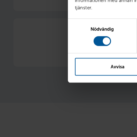
informationen med annan inf
1 procentenhets rabatt på vår ordinarie 
tjänster.
Samtyckesval
Nödvändig
20 % rabatt på vinterhju
Nya eller begagnade 
Avvisa