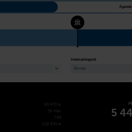
Ägande
Avbetalningstid
kr
M
90 470 kr
5 4
36 mån
7.4%
218 950 kr