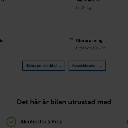
ikt
Max dragvikt
g
1 800 kg
ter
Elförbrukning...
17,8 kWh/100km
Hämta produktblad
Varudeklaration
Det här är bilen utrustad med
Alcohol lock Prep