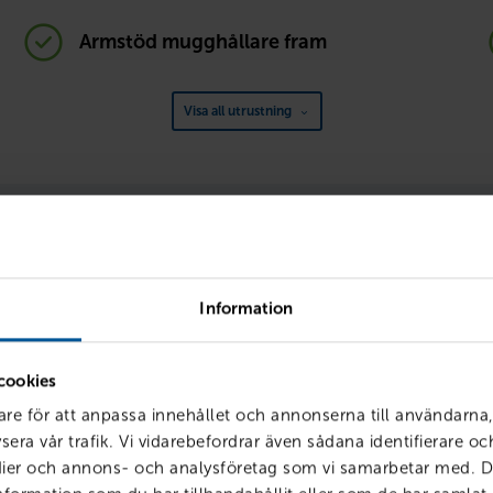
Armstöd mugghållare fram
Visa all utrustning
Körklar med förmåner
siering, försäkring och service hos oss får du smarta förmåner so
enklare – och billigare. Vi kallar det att vara
Körklar
.
Information
cookies
are för att anpassa innehållet och annonserna till användarna,
sera vår trafik. Vi vidarebefordrar även sådana identifierare o
edier och annons- och analysföretag som vi samarbetar med. D