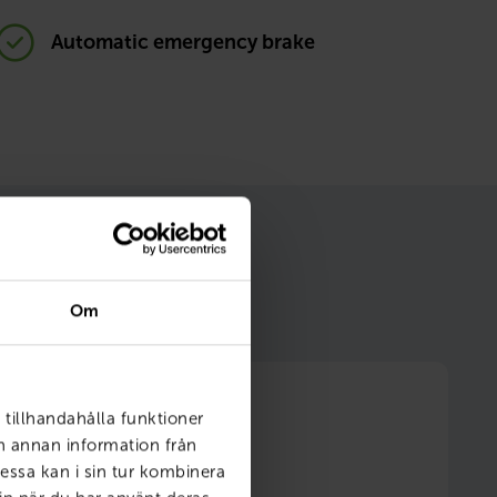
Automatic emergency brake
m gör ditt bilägande
Om
 tillhandahålla funktioner
ch annan information från
essa kan i sin tur kombinera
6 månader fri försäkring