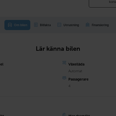
kons
Om bilen
Bilfakta
Utrustning
Finansiering
Lär känna bilen
el
Växellåda
Automat
Passagerare
4