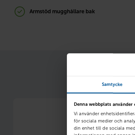
Armstöd mugghållare bak
När du samlar finan
Samtycke
Denna webbplats använder 
Vi använder enhetsidentifier
för sociala medier och analy
din enhet till de sociala m
Ränterabatt 1 %