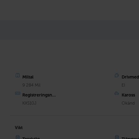
Miltal
Drivmed
9 284 Mil
El
Registreringsn...
Kaross
KXS10J
Okänd
Vikt