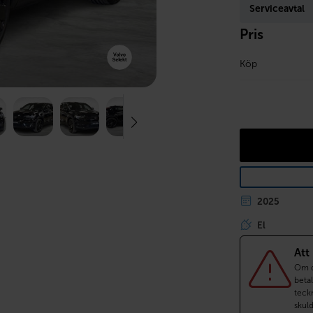
Serviceavtal
Pris
Köp
2025
El
Att
Om du
betal
teckn
skul