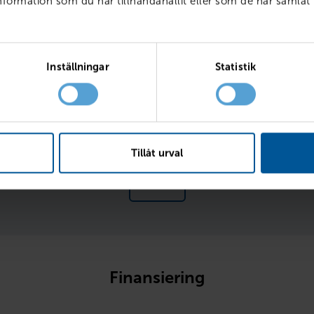
ormation som du har tillhandahållit eller som de har samlat 
ränta
Inställningar
Statistik
l
Fr
Tillåt urval
Läs mer 
Finansiering