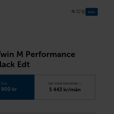
Boka
win M Performance
lack Edt
Köp
Lån med restvärde
 900 kr
5 443 kr/mån