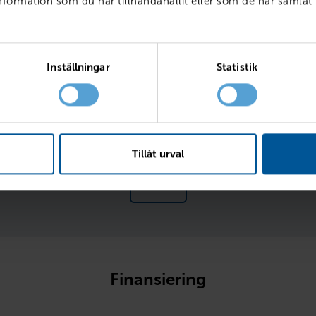
ormation som du har tillhandahållit eller som de har samlat 
ränta
Inställningar
Statistik
l
Fr
Tillåt urval
Läs mer 
Finansiering