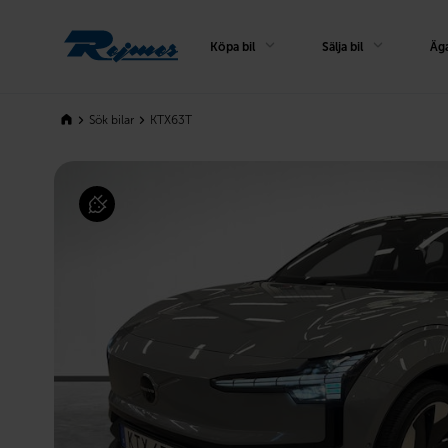
Rejmes
Köpa bil
Sälja bil
Äga
Sök bilar
KTX63T