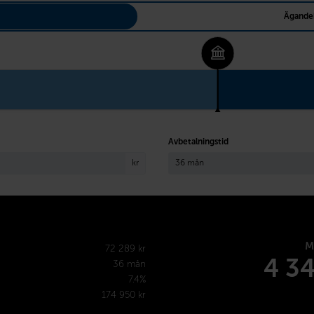
Ägande
Avbetalningstid
kr
M
72 289 kr
4 3
36 mån
7.4%
174 950 kr