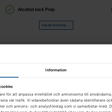
Alcohol lock Prep
Visa all utrustning
Körklar med förmåner
siering, försäkring och service hos oss får du smarta förmåner so
enklare – och billigare. Vi kallar det att vara
Körklar
.
Information
cookies
are för att anpassa innehållet och annonserna till användarna,
sera vår trafik. Vi vidarebefordrar även sådana identifierare o
edier och annons- och analysföretag som vi samarbetar med. D