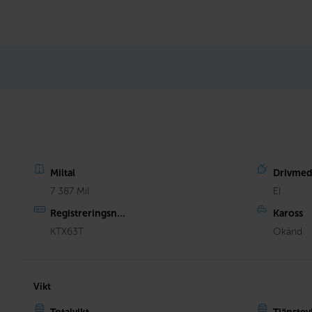
Miltal
Drivmed
7 387 Mil
El
Registreringsn...
Kaross
KTX63T
Okänd
Vikt