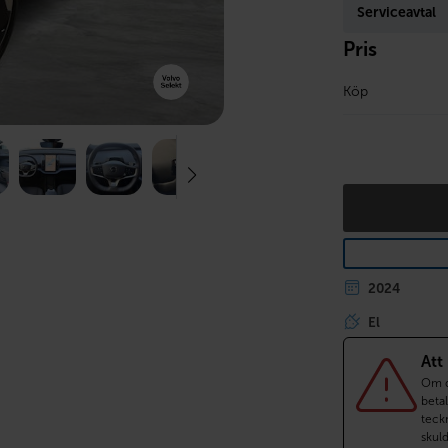
Serviceavtal
Pris
Köp
2024
El
Att
Om du
betal
teckn
skul