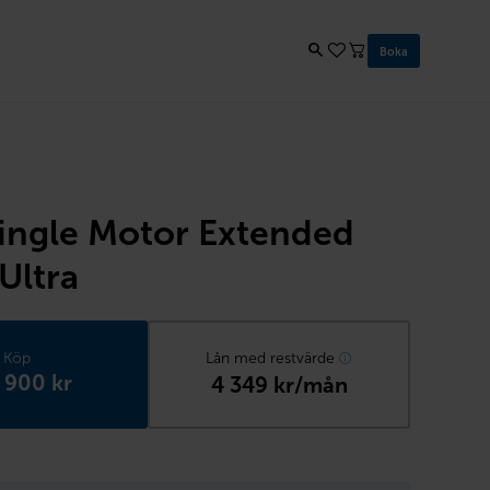
Boka
ingle Motor Extended
Ultra
Köp
Lån med restvärde
 900 kr
4 349 kr/mån