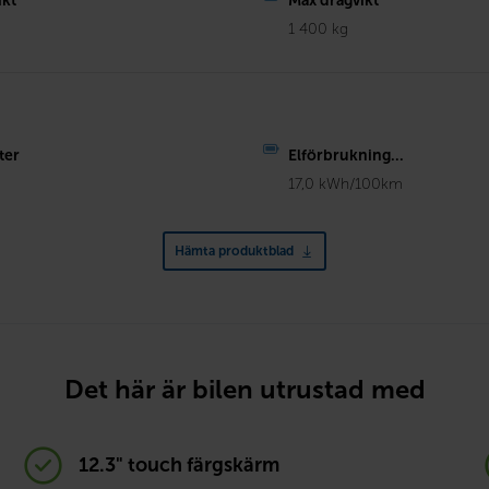
ikt
Max dragvikt
1 400 kg
ter
Elförbrukning...
17,0 kWh/100km
Hämta produktblad
Det här är bilen utrustad med
12.3" touch färgskärm