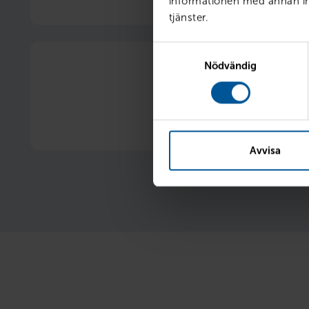
informationen med annan inf
1 procentenhets rabatt på vår ordinarie 
tjänster.
Samtyckesval
Nödvändig
20 % rabatt på vinterhju
Nya eller begagnade 
Avvisa