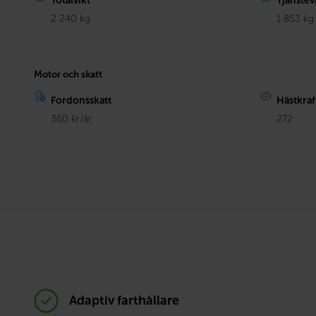
Totalvikt
Tjänstev
2 240 kg
1 853 kg
Motor och skatt
Fordonsskatt
Hästkraf
360 kr/år
272
Adaptiv farthållare