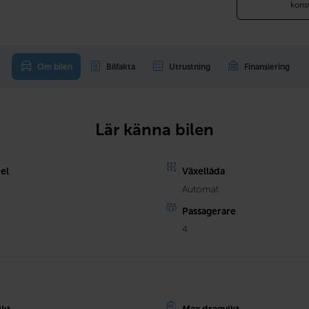
kons
Om bilen
Bilfakta
Utrustning
Finansiering
Lär känna bilen
el
Växellåda
Automat
Passagerare
4