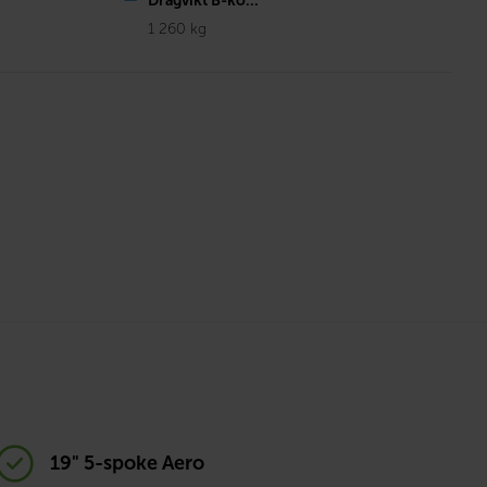
Dragvikt B-kö...
1 260 kg
19" 5-spoke Aero