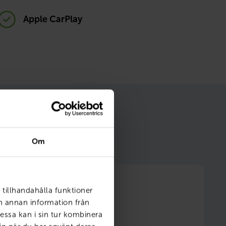
Apple CarPlay
m gör ditt bilägande
Om
 tillhandahålla funktioner
ch annan information från
essa kan i sin tur kombinera
6 månader fri försäkring