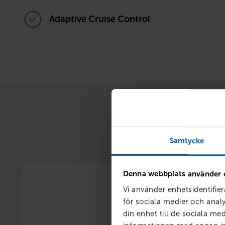
Adaptive Cruise Control
När du samlar finan
Samtycke
Denna webbplats använder 
Vi använder enhetsidentifier
för sociala medier och analy
din enhet till de sociala m
Ränterabatt 1 %