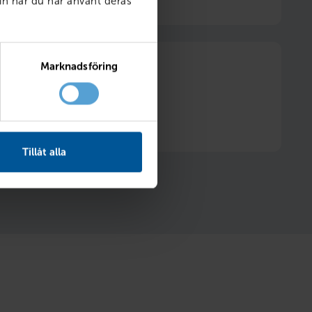
in när du har använt deras
Marknadsföring
itt däckhotell två säsonger
Hjulskifte ingår
Tillåt alla