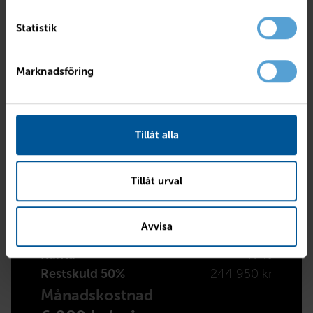
Statistik
Kontantinsats
kr
Marknadsföring
Avbetalningstid
Tillåt alla
Tillåt urval
Sammanfattning
Kontantinstats
101 213 kr
Avvisa
Avbetalningstid
36 mån
Ränta
7.4%
Restskuld 50%
244 950 kr
Månadskostnad