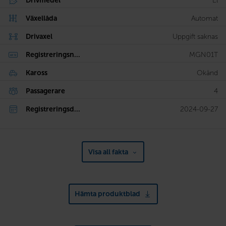
Drivmedel
El
Växellåda
Automat
Drivaxel
Uppgift saknas
Registreringsn...
MGN01T
Kaross
Okänd
Passagerare
4
Registreringsd...
2024-09-27
Visa all fakta
Hämta produktblad