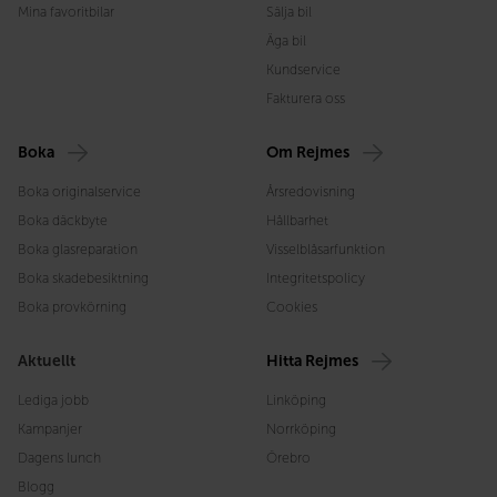
Mina favoritbilar
Sälja bil
Äga bil
Kundservice
Fakturera oss
Boka
Om Rejmes
Boka originalservice
Årsredovisning
Boka däckbyte
Hållbarhet
Boka glasreparation
Visselblåsarfunktion
Boka skadebesiktning
Integritetspolicy
Boka provkörning
Cookies
Aktuellt
Hitta Rejmes
Lediga jobb
Linköping
Kampanjer
Norrköping
Dagens lunch
Örebro
Blogg