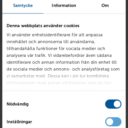
vår ordinarie ränta
Samtycke
Information
Om
Denna webbplats använder cookies
Läs mer 
Vi använder enhetsidentifierare för att anpassa
innehållet och annonserna till användarna,
tillhandahålla funktioner för sociala medier och
analysera vår trafik. Vi vidarebefordrar även sådana
Finansiering
identifierare och annan information från din enhet till
de sociala medier och annons- och analysföretag som
vi samarbetar med. Dessa kan i sin tur kombinera
informationen med annan information som du har
Billån
Ägandekostnad
tillhandahållit eller som de har samlat in när du har
använt deras tjänster.
Samtyckesval
Nödvändig
Inställningar