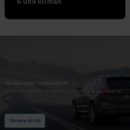
6 089 kr/mån
Värdera bilen kostnadsfritt
Snabb värdering för en första uppskattning av vad din bil är
värd.
Värdera din bil